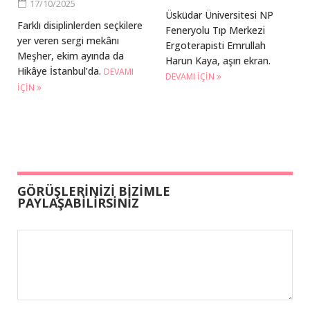
17/10/2025
Üsküdar Üniversitesi NP
Farklı disiplinlerden seçkilere
Feneryolu Tıp Merkezi
yer veren sergi mekânı
Ergoterapisti Emrullah
Meşher, ekim ayında da
Harun Kaya, aşırı ekran.
Hikâye İstanbul’da.
DEVAMI
DEVAMI IÇIN
IÇIN
GÖRÜŞLERİNİZİ BİZİMLE
PAYLAŞABİLİRSİNİZ