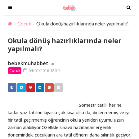
T
T
o
o
g
g
Çocuk
Okula dönüş hazırlıklarında neler yapılmalı?
g
g
l
l
Okula dönüş hazırlıklarında neler
e
e
yapılmalı?
n
n
a
a
bebekmuhabbeti
v
v
04/02/2016 12:59
Çocuk
i
i
g
g
a
a
t
t
i
i
Sömestr tatili, her ne
o
o
kadar yaz tatiline kıyasla çok kısa olsa da, dinlenmemiş ve iyi
n
n
bir tatil geçirmemiş öğrencinin okula yeniden uyumu uzun
zaman alabiliyor.Özellikle sınava hazırlanan ergenlik
dönemindeki çocukların ara tatil dönemi daha sıkıntılı geçiyor.