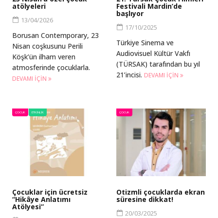
atölyeleri
Festivali Mardin’de
başlıyor
13/04/2026
17/10/2025
Borusan Contemporary, 23
Türkiye Sinema ve
Nisan coşkusunu Perili
Audiovisuel Kültür Vakfı
Köşk’ün ilham veren
(TÜRSAK) tarafından bu yıl
atmosferinde çocuklarla.
21’incisi.
DEVAMI IÇIN
DEVAMI IÇIN
ÇOCUK
ETKINLIK
ÇOCUK
Çocuklar için ücretsiz
Otizmli çocuklarda ekran
“Hikâye Anlatımı
süresine dikkat!
Atölyesi”
20/03/2025