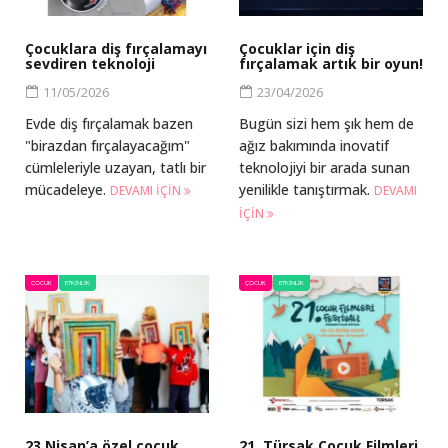
Çocuklara diş fırçalamayı
Çocuklar için diş
sevdiren teknoloji
fırçalamak artık bir oyun!
11/05/2026
23/04/2026
Evde diş fırçalamak bazen
Bugün sizi hem şık hem de
"birazdan fırçalayacağım"
ağız bakımında inovatif
cümleleriyle uzayan, tatlı bir
teknolojiyi bir arada sunan
mücadeleye.
yenilikle tanıştırmak.
DEVAMI IÇIN
DEVAMI
IÇIN
ÇOCUK
ETKINLIK
ÇOCUK
ETKINLIK
23 Nisan’a özel çocuk
21. Türsak Çocuk Filmleri