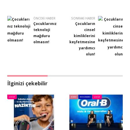
ÖNCEKI HABER
SONRAKI HABER
Çocuklarınız
Çocukların
teknoloji
cinsel
mağduru
kimliklerini
olmasın!
keşfetmesine
yardımcı
olun!
İlginizi çekebilir
ÇOCUK
BAKIM
BM GÜNDEM
ÇOCUK