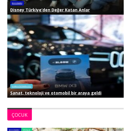
BM GÜNDEM
Disney Türkiye’den Değer Katan Anlar
KADIN GÖZÜNDEN OTO
Sanat, teknoloji ve otomobil bir araya geldi
ÇOCUK
BM GÜNDEM
ETKINLIK