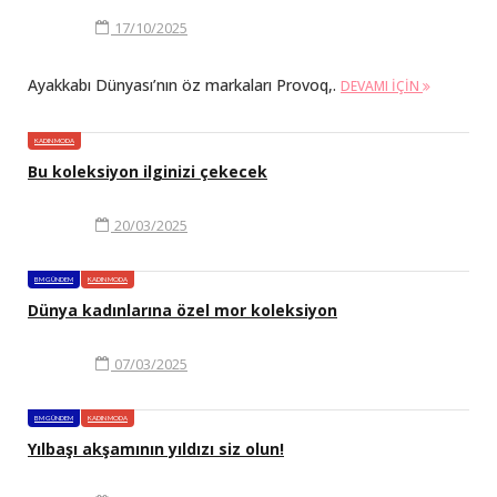
17/10/2025
Ayakkabı Dünyası’nın öz markaları Provoq,.
DEVAMI IÇIN
KADIN MODA
Bu koleksiyon ilginizi çekecek
20/03/2025
BM GÜNDEM
KADIN MODA
Dünya kadınlarına özel mor koleksiyon
07/03/2025
BM GÜNDEM
KADIN MODA
Yılbaşı akşamının yıldızı siz olun!