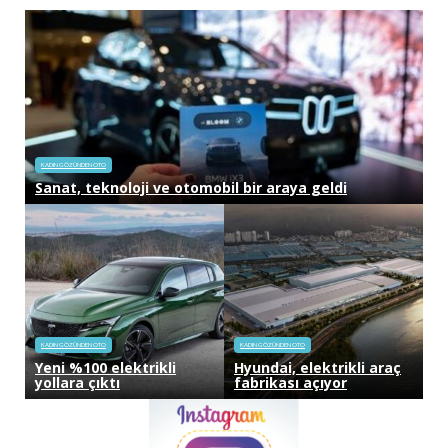
KADIN GÖZÜNDEN OTO
Sanat, teknoloji ve otomobil bir araya geldi
KADIN GÖZÜNDEN OTO
KADIN GÖZÜNDEN OTO
Yeni %100 elektrikli
Hyundai, elektrikli araç
yollara çıktı
fabrikası açıyor