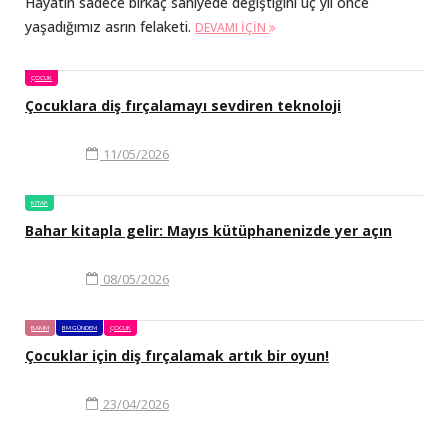
Hayatın sadece birkaç saniyede değiştiğini üç yıl önce
yaşadığımız asrın felaketi.
DEVAMI IÇIN
ÇOCUK
Çocuklara diş fırçalamayı sevdiren teknoloji
11/05/2026
KITAP
Bahar kitapla gelir: Mayıs kütüphanenizde yer açın
08/05/2026
BAKIM
BM GÜNDEM
ÇOCUK
Çocuklar için diş fırçalamak artık bir oyun!
23/04/2026