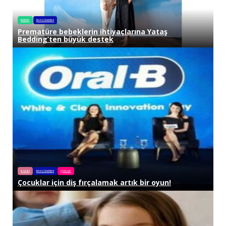
BEBEK
BM GÜNDEM
Prematüre bebeklerin ihtiyaçlarına Yataş
Bedding’ten büyük destek
BAKIM
BM GÜNDEM
ÇOCUK
Çocuklar için diş fırçalamak artık bir oyun!