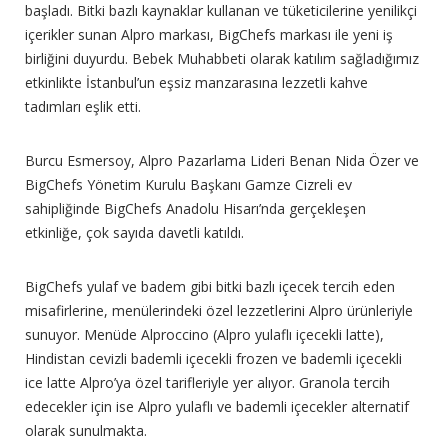
başladı. Bitki bazlı kaynaklar kullanan ve tüketicilerine yenilikçi
içerikler sunan Alpro markası, BigChefs markası ile yeni iş
birliğini duyurdu. Bebek Muhabbeti olarak katılım sağladığımız
etkinlikte İstanbul’un eşsiz manzarasına lezzetli kahve
tadımları eşlik etti.
Burcu Esmersoy, Alpro Pazarlama Lideri Benan Nida Özer ve
BigChefs Yönetim Kurulu Başkanı Gamze Cizreli ev
sahipliğinde BigChefs Anadolu Hisarı’nda gerçekleşen
etkinliğe, çok sayıda davetli katıldı.
BigChefs yulaf ve badem gibi bitki bazlı içecek tercih eden
misafirlerine, menülerindeki özel lezzetlerini Alpro ürünleriyle
sunuyor. Menüde Alproccino (Alpro yulaflı içecekli latte),
Hindistan cevizli bademli içecekli frozen ve bademli içecekli
ice latte Alpro’ya özel tarifleriyle yer alıyor. Granola tercih
edecekler için ise Alpro yulaflı ve bademli içecekler alternatif
olarak sunulmakta.