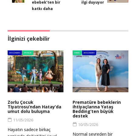
ebebek’ten bir
ilgi duyuyor
katkı daha
İlginizi çekebilir
BM GÜNDEM
ETKINLIK
BEBEK
BM GÜNDEM
Zorlu Çocuk
Prematüre bebeklerin
Tiyatrosu’ndan Hatay’da
ihtiyaçlarına Yataş
umut dolu buluşma
Bedding’ten büyük
destek
11/05/2026
10/05/2026
Hayatın sadece birkaç
Normal seyreden bir