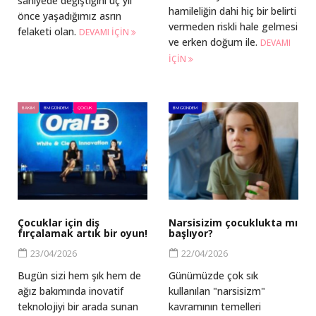
saniyede değiştiğini üç yıl
hamileliğin dahi hiç bir belirti
önce yaşadığımız asrın
vermeden riskli hale gelmesi
felaketi olan.
DEVAMI IÇIN
ve erken doğum ile.
DEVAMI
IÇIN
BAKIM
BM GÜNDEM
ÇOCUK
BM GÜNDEM
Çocuklar için diş
Narsisizim çocuklukta mı
fırçalamak artık bir oyun!
başlıyor?
23/04/2026
22/04/2026
Bugün sizi hem şık hem de
Günümüzde çok sık
ağız bakımında inovatif
kullanılan "narsisizm"
teknolojiyi bir arada sunan
kavramının temelleri