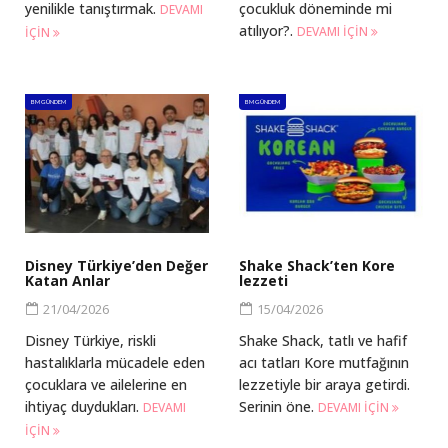
yenilikle tanıştırmak.
çocukluk döneminde mi
DEVAMI
atılıyor?.
DEVAMI IÇIN
IÇIN
BM GÜNDEM
BM GÜNDEM
Disney Türkiye’den Değer
Shake Shack’ten Kore
Katan Anlar
lezzeti
21/04/2026
15/04/2026
Disney Türkiye, riskli
Shake Shack, tatlı ve hafif
hastalıklarla mücadele eden
acı tatları Kore mutfağının
çocuklara ve ailelerine en
lezzetiyle bir araya getirdi.
ihtiyaç duydukları.
Serinin öne.
DEVAMI
DEVAMI IÇIN
IÇIN