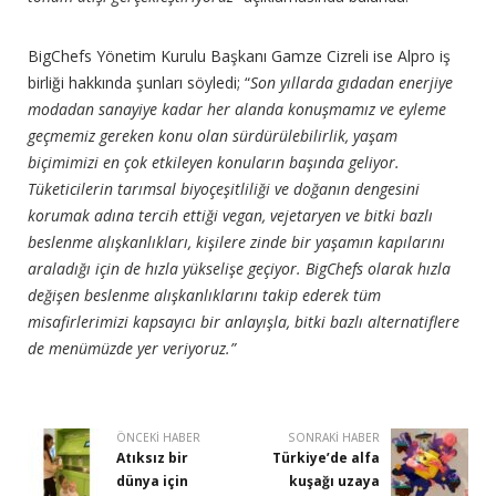
BigChefs Yönetim Kurulu Başkanı Gamze Cizreli ise Alpro iş
birliği hakkında şunları söyledi; “
Son yıllarda gıdadan enerjiye
modadan sanayiye kadar her alanda konuşmamız ve eyleme
geçmemiz gereken konu olan sürdürülebilirlik, yaşam
biçimimizi en çok etkileyen konuların başında geliyor.
Tüketicilerin tarımsal biyoçeşitliliği ve doğanın dengesini
korumak adına tercih ettiği vegan, vejetaryen ve bitki bazlı
beslenme alışkanlıkları, kişilere zinde bir yaşamın kapılarını
araladığı için de hızla yükselişe geçiyor. BigChefs olarak hızla
değişen beslenme alışkanlıklarını takip ederek tüm
misafirlerimizi kapsayıcı bir anlayışla, bitki bazlı alternatiflere
de menümüzde yer veriyoruz.”
ÖNCEKI HABER
SONRAKI HABER
Atıksız bir
Türkiye’de alfa
dünya için
kuşağı uzaya