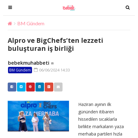
T
T
o
o
g
g
BM Gündem
Alpro ve BigChefs’ten lezzeti buluşturan iş 
g
g
l
l
Alpro ve BigChefs’ten lezzeti
e
e
buluşturan iş birliği
n
n
a
a
bebekmuhabbeti
v
v
06/06/2024 14:33
BM Gündem
i
i
g
g
a
a
t
t
i
i
Haziran ayının ilk
o
o
gününden itibaren
n
n
hissedilen sıcaklarla
birlikte markaların yaza
merhaba partileri hızla