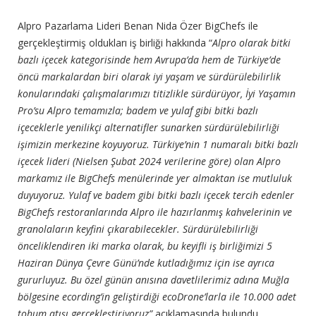
Alpro Pazarlama Lideri Benan Nida Özer BigChefs ile
gerçekleştirmiş oldukları iş birliği hakkında “
Alpro olarak bitki
bazlı içecek kategorisinde hem Avrupa’da hem de Türkiye’de
öncü markalardan biri olarak iyi yaşam ve sürdürülebilirlik
konularındaki çalışmalarımızı titizlikle sürdürüyor, İyi Yaşamın
Pro’su Alpro temamızla; badem ve yulaf gibi bitki bazlı
içeceklerle yenilikçi alternatifler sunarken sürdürülebilirliği
işimizin merkezine koyuyoruz. Türkiye’nin 1 numaralı bitki bazlı
içecek lideri (Nielsen Şubat 2024 verilerine göre) olan Alpro
markamız ile BigChefs menülerinde yer almaktan ise mutluluk
duyuyoruz. Yulaf ve badem gibi bitki bazlı içecek tercih edenler
BigChefs restoranlarında Alpro ile hazırlanmış kahvelerinin ve
granolaların keyfini çıkarabilecekler. Sürdürülebilirliği
önceliklendiren iki marka olarak, bu keyifli iş birliğimizi 5
Haziran Dünya Çevre Günü’nde kutladığımız için ise ayrıca
gururluyuz. Bu özel günün anısına davetlilerimiz adına Muğla
bölgesine ecording’in geliştirdiği ecoDrone’larla ile 10.000 adet
tohum atışı gerçekleştiriyoruz”
açıklamasında bulundu.