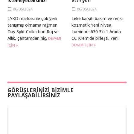
istemeyeceksiniz!
ettiriyor!
06/06/2024
06/06/2024
LYKD markası ile çok yeni
Leke karşıtı bakım ve renkli
tanışmış olmama rağmen
kozmetik Yeni Nivea
Day Split Collection Ruj ve
Luminous630 3’ü 1 Arada
Allık, çantamdan hiç.
CC Krem’de birleşti. Yeni.
DEVAMI
DEVAMI IÇIN
IÇIN
GÖRÜŞLERİNİZİ BİZİMLE
PAYLAŞABİLİRSİNİZ