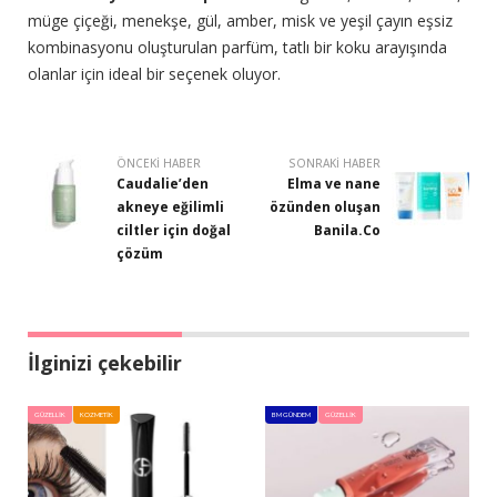
müge çiçeği, menekşe, gül, amber, misk ve yeşil çayın eşsiz
kombinasyonu oluşturulan parfüm, tatlı bir koku arayışında
olanlar için ideal bir seçenek oluyor.
ÖNCEKI HABER
SONRAKI HABER
Caudalie’den
Elma ve nane
akneye eğilimli
özünden oluşan
ciltler için doğal
Banila.Co
çözüm
İlginizi çekebilir
GÜZELLIK
KOZMETIK
BM GÜNDEM
GÜZELLIK