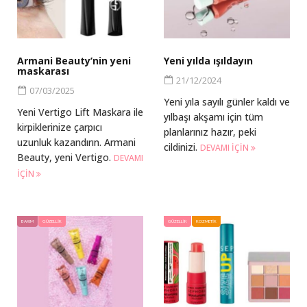
Armani Beauty’nin yeni
Yeni yılda ışıldayın
maskarası
21/12/2024
07/03/2025
Yeni yıla sayılı günler kaldı ve
Yeni Vertigo Lift Maskara ile
yılbaşı akşamı için tüm
kirpiklerinize çarpıcı
planlarınız hazır, peki
uzunluk kazandırın. Armani
cildinizi.
DEVAMI IÇIN
Beauty, yeni Vertigo.
DEVAMI
IÇIN
BAKIM
GÜZELLIK
GÜZELLIK
KOZMETIK