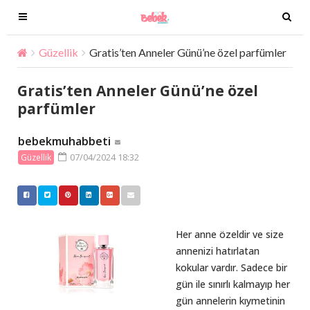
T
T
o
o
g
g
Güzellik
Gratis’ten Anneler Günü’ne özel parfümler
g
g
l
l
Gratis’ten Anneler Günü’ne özel
e
e
parfümler
n
n
a
a
bebekmuhabbeti
v
v
07/04/2024 18:32
Güzellik
i
i
g
g
a
a
t
t
i
i
Her anne özeldir ve size
o
o
annenizi hatırlatan
n
n
kokular vardır. Sadece bir
gün ile sınırlı kalmayıp her
gün annelerin kıymetinin