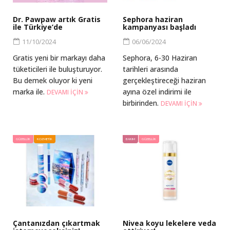
Dr. Pawpaw artık Gratis
Sephora haziran
ile Türkiye’de
kampanyası başladı
11/10/2024
06/06/2024
Gratis yeni bir markayı daha
Sephora, 6-30 Haziran
tüketicileri ile buluşturuyor.
tarihleri arasında
Bu demek oluyor ki yeni
gerçekleştireceği haziran
marka ile.
ayına özel indirimi ile
DEVAMI IÇIN
birbirinden.
DEVAMI IÇIN
GÜZELLIK
KOZMETIK
BAKIM
GÜZELLIK
Çantanızdan çıkartmak
Nivea koyu lekelere veda