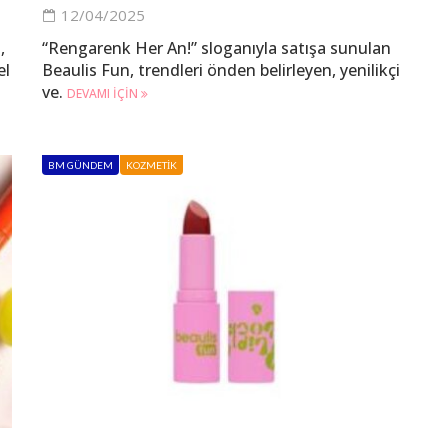
12/04/2025
,
“Rengarenk Her An!” sloganıyla satışa sunulan
el
Beaulis Fun, trendleri önden belirleyen, yenilikçi
ve.
DEVAMI IÇIN
BM GÜNDEM
KOZMETIK