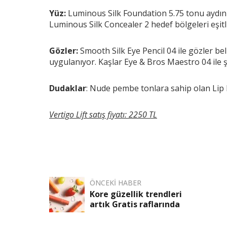
Yüz:
Luminous Silk Foundation 5.75 tonu aydınl
Luminous Silk Concealer 2 hedef bölgeleri eşitli
Gözler:
Smooth Silk Eye Pencil 04 ile gözler beli
uygulanıyor. Kaşlar Eye & Bros Maestro 04 ile şe
Dudaklar
: Nude pembe tonlara sahip olan Lip 
Vertigo Lift satış fiyatı: 2250 TL
ÖNCEKI HABER
Kore güzellik trendleri
artık Gratis raflarında