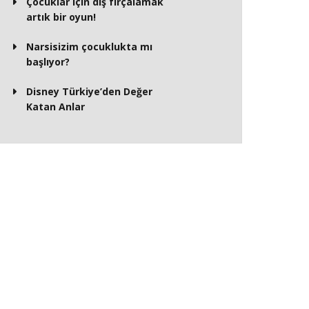
Çocuklar için diş fırçalamak
artık bir oyun!
Narsisizim çocuklukta mı
başlıyor?
Disney Türkiye’den Değer
Katan Anlar