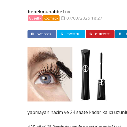
bebekmuhabbeti
07/03/2025 18:27
Güzellik
Kozmetik
FACEBOOK
TWITTER
PINTEREST
L
yapmayan hacim ve 24 saate kadar kalıcı uzunlu
*25 gönüllü üzerinde yapılan enstrümantal test