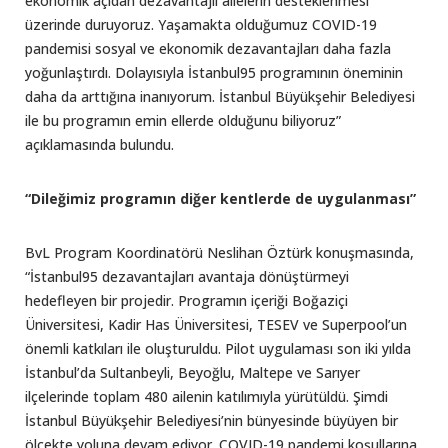
ekonomik açıdan dezavantajlı ailelerin desteklenmesi
üzerinde duruyoruz. Yaşamakta olduğumuz COVID-19
pandemisi sosyal ve ekonomik dezavantajları daha fazla
yoğunlaştırdı. Dolayısıyla İstanbul95 programının öneminin
daha da arttığına inanıyorum. İstanbul Büyükşehir Belediyesi
ile bu programın emin ellerde olduğunu biliyoruz”
açıklamasında bulundu.
“Dileğimiz programın diğer kentlerde de uygulanması”
BvL Program Koordinatörü Neslihan Öztürk konuşmasında,
“İstanbul95 dezavantajları avantaja dönüştürmeyi
hedefleyen bir projedir. Programın içeriği Boğaziçi
Üniversitesi, Kadir Has Üniversitesi, TESEV ve Superpool’un
önemli katkıları ile oluşturuldu. Pilot uygulaması son iki yılda
İstanbul’da Sultanbeyli, Beyoğlu, Maltepe ve Sarıyer
ilçelerinde toplam 480 ailenin katılımıyla yürütüldü. Şimdi
İstanbul Büyükşehir Belediyesi’nin bünyesinde büyüyen bir
ölçekte yoluna devam ediyor. COVID-19 pandemi koşullarına