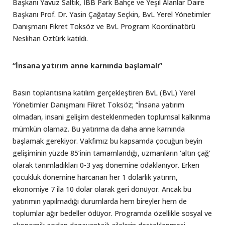
Başkanı Yavuz Saltık, İBB Park Bahçe ve Yeşil Alanlar Daire
Başkanı Prof. Dr. Yasin Çağatay Seçkin, BvL Yerel Yönetimler
Danışmanı Fikret Toksöz ve BvL Program Koordinatörü
Neslihan Öztürk katıldı.
“İnsana yatırım anne karnında başlamalı”
Basın toplantısına katılım gerçekleştiren BvL (BvL) Yerel
Yönetimler Danışmanı Fikret Toksöz; “İnsana yatırım
olmadan, insani gelişim desteklenmeden toplumsal kalkınma
mümkün olamaz. Bu yatırıma da daha anne karnında
başlamak gerekiyor. Vakfımız bu kapsamda çocuğun beyin
gelişiminin yüzde 85’inin tamamlandığı, uzmanların ‘altın çağ’
olarak tanımladıkları 0-3 yaş dönemine odaklanıyor. Erken
çocukluk dönemine harcanan her 1 dolarlık yatırım,
ekonomiye 7 ila 10 dolar olarak geri dönüyor. Ancak bu
yatırımın yapılmadığı durumlarda hem bireyler hem de
toplumlar ağır bedeller ödüyor. Programda özellikle sosyal ve