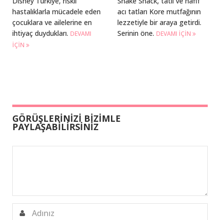
Disney Türkiye, riskli
Shake Shack, tatlı ve hafif
hastalıklarla mücadele eden
acı tatları Kore mutfağının
çocuklara ve ailelerine en
lezzetiyle bir araya getirdi.
ihtiyaç duydukları.
Serinin öne.
DEVAMI
DEVAMI IÇIN
IÇIN
GÖRÜŞLERİNİZİ BİZİMLE
PAYLAŞABİLİRSİNİZ