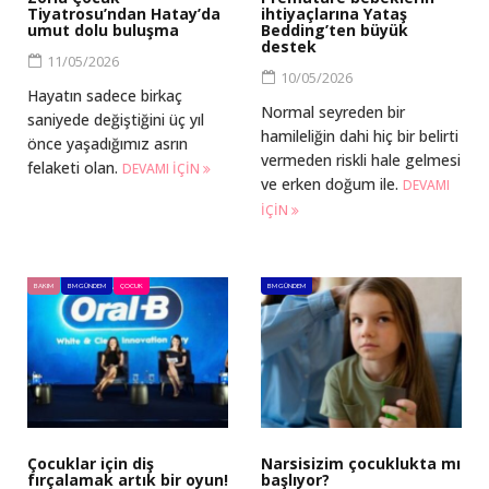
Tiyatrosu’ndan Hatay’da
ihtiyaçlarına Yataş
umut dolu buluşma
Bedding’ten büyük
destek
11/05/2026
10/05/2026
Hayatın sadece birkaç
Normal seyreden bir
saniyede değiştiğini üç yıl
hamileliğin dahi hiç bir belirti
önce yaşadığımız asrın
vermeden riskli hale gelmesi
felaketi olan.
DEVAMI IÇIN
ve erken doğum ile.
DEVAMI
IÇIN
BAKIM
BM GÜNDEM
ÇOCUK
BM GÜNDEM
Çocuklar için diş
Narsisizim çocuklukta mı
fırçalamak artık bir oyun!
başlıyor?