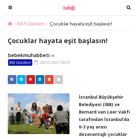
T
T
o
o
g
g
BM Gündem
Çocuklar hayata eşit başlasın!
g
g
l
l
Çocuklar hayata eşit başlasın!
e
e
n
n
bebekmuhabbeti
a
a
28/01/2021 00:35
BM Gündem
v
v
i
i
g
g
a
a
t
t
İstanbul Büyükşehir
i
i
Belediyesi (İBB) ve
o
o
Bernard van Leer Vakfı
n
n
tarafından İstanbul’da
0-3 yaş arası
dezavantajlı çocuklar