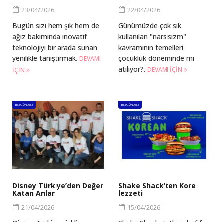
23/04/2026
22/04/2026
Bugün sizi hem şık hem de
Günümüzde çok sık
ağız bakımında inovatif
kullanılan "narsisizm"
teknolojiyi bir arada sunan
kavramının temelleri
yenilikle tanıştırmak.
çocukluk döneminde mi
DEVAMI
atılıyor?.
DEVAMI IÇIN
IÇIN
BM GÜNDEM
BM GÜNDEM
Disney Türkiye’den Değer
Shake Shack’ten Kore
Katan Anlar
lezzeti
21/04/2026
15/04/2026