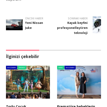
ÖNCEKI HABER
SONRAKI HABER
Yeni Nissan
Kayak keyfini
Juke
profesyonelleştiren
teknoloji
İlginizi çekebilir
BM GÜNDEM
ETKINLIK
BEBEK
BM GÜNDEM
Zorlu Çocuk
Prematüre bebeklerin