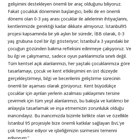
gelişimini destekleyen önemli bir araç olduğunu biliyoruz.
Fakat çocukluk döneminin başlangıcı, belki de en önemli
dönemi olan 0-3 yaş arası çocuklar ile ailelerinin ihtiyaçlarını,
kentlerimizde gerektiği kadar dikkate almıyoruz. İstanbul95
projesi kapsamında bir yılı aşkın bir süredir, İBB olarak, 0-3
yaş grubuna özel bir ilgi gösteriyor; İstanbul’a 3 yaşındaki bir
çocuğun gözünden bakma refleksini edinmeye çalışıyoruz. Ve
bu ilgi ve çalışmamız, sadece oyun parklarımızla sınırlı değil.
Tüm kentsel açık alanlarımızı, her yaştaki çocuklarımıza göre
tasarlamayı, çocuk ve kent etkileşimini en üst düzeyde
gerçekleştirmeyi, bilgi ve becerilerini geliştirme sürecinin
önemli bir aşaması olarak görüyoruz. Kent büyüdükçe
çocuklar için ayrılan yerlerin azalması yaklaşımını tersine
çevirmek için tüm yeşil alanlarımızı, bu bakışla ve katılımcı bir
anlayışla tasarlamak ve inşa etmemizin zorunluluk olduğu
inancındayız. Bu inancımızda bizimle birlikte olan ve özellikle
İstanbul 95 projesiyle bize önemli katkılar sağlayan BvL’ye
çok teşekkür ediyor ve işbirliğimizin sürmesini temenni
ediyorum.”