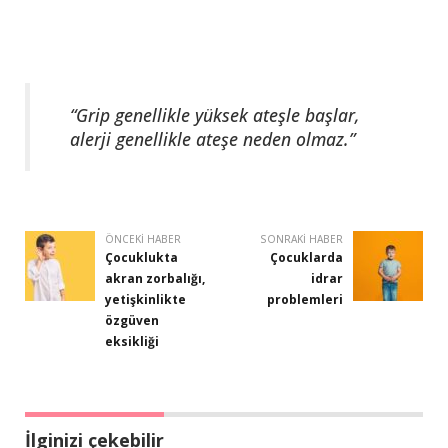
“Grip genellikle yüksek ateşle başlar,
alerji genellikle ateşe neden olmaz.”
ÖNCEKI HABER
SONRAKI HABER
Çocuklukta
Çocuklarda
akran zorbalığı,
idrar
yetişkinlikte
problemleri
özgüven
eksikliği
İlginizi çekebilir