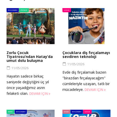
BM GÜNDEM
ETKINLIK
ÇOCUK
Zorlu Çocuk
Çocuklara diş fırçalamayı
Tiyatrosu’ndan Hatay’da
sevdiren teknoloji
umut dolu buluşma
11/05/2026
11/05/2026
Evde diş fırçalamak bazen
Hayatın sadece birkaç
"birazdan fırçalayacağım"
saniyede değiştiğini üç yıl
cümleleriyle uzayan, tatlı bir
önce yaşadığımız asrın
mücadeleye.
DEVAMI IÇIN
felaketi olan.
DEVAMI IÇIN
BEBEK
BM GÜNDEM
BAKIM
BM GÜNDEM
ÇOCUK