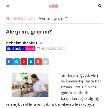
T
T
o
o
g
g
BM Gündem
Alerji mi, grip mi?
g
g
l
l
Alerji mi, grip mi?
e
e
n
n
bebekmuhabbeti
a
a
08/11/2023 15:24
BM Gündem
Çocuk
v
v
i
i
g
g
a
a
t
t
Liv Hospital Çocuk Alerji
i
i
ve İmmünoloji Hastalıkları
o
o
uzmanı Prof. Dr. Mahir
n
n
İğde, birbiri ile sık
karıştırılan soğuk algınlığı
ve alerjik belirtiler arasındaki farkları ebeveynlerin kolayca