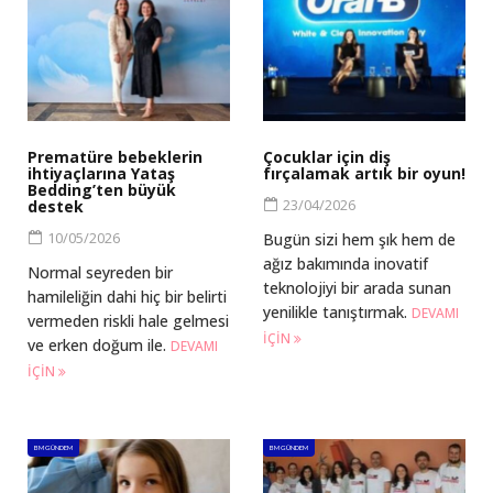
Prematüre bebeklerin
Çocuklar için diş
ihtiyaçlarına Yataş
fırçalamak artık bir oyun!
Bedding’ten büyük
23/04/2026
destek
10/05/2026
Bugün sizi hem şık hem de
ağız bakımında inovatif
Normal seyreden bir
teknolojiyi bir arada sunan
hamileliğin dahi hiç bir belirti
yenilikle tanıştırmak.
DEVAMI
vermeden riskli hale gelmesi
IÇIN
ve erken doğum ile.
DEVAMI
IÇIN
BM GÜNDEM
BM GÜNDEM