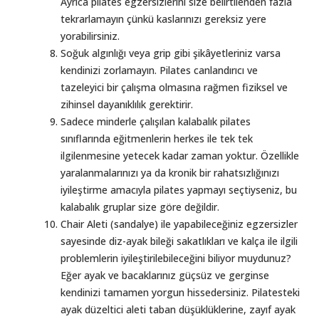
Ayrıca pilates egzersizlerini size belirtilenden fazla
tekrarlamayın çünkü kaslarınızı gereksiz yere
yorabilirsiniz.
Soğuk algınlığı veya grip gibi şikâyetleriniz varsa
kendinizi zorlamayın. Pilates canlandırıcı ve
tazeleyici bir çalışma olmasına rağmen fiziksel ve
zihinsel dayanıklılık gerektirir.
Sadece minderle çalışılan kalabalık pilates
sınıflarında eğitmenlerin herkes ile tek tek
ilgilenmesine yetecek kadar zaman yoktur. Özellikle
yaralanmalarınızı ya da kronik bir rahatsızlığınızı
iyileştirme amacıyla pilates yapmayı seçtiyseniz, bu
kalabalık gruplar size göre değildir.
Chair Aleti (sandalye) ile yapabileceğiniz egzersizler
sayesinde diz-ayak bileği sakatlıkları ve kalça ile ilgili
problemlerin iyileştirilebileceğini biliyor muydunuz?
Eğer ayak ve bacaklarınız güçsüz ve gerginse
kendinizi tamamen yorgun hissedersiniz. Pilatesteki
ayak düzeltici aleti taban düşüklüklerine, zayıf ayak