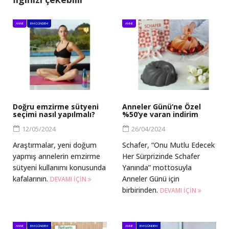
ANNE
BM GÜNDEM
ANNE
Doğru emzirme sütyeni
Anneler Günü’ne Özel
seçimi nasıl yapılmalı?
%50’ye varan indirim
12/05/2024
26/04/2024
Araştırmalar, yeni doğum
Schafer, “Onu Mutlu Edecek
yapmış annelerin emzirme
Her Sürprizinde Schafer
sütyeni kullanımı konusunda
Yanında” mottosuyla
kafalarının.
Anneler Günü için
DEVAMI IÇIN
birbirinden.
DEVAMI IÇIN
ANNE
BM GÜNDEM
ANNE
BM GÜNDEM