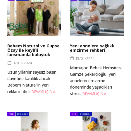
Bebem Natural ve Gupse
Yeni annelere sağlıklı
Özay ile keyifli
emzirme rehberi
lansmanda buluştuk
15/01/2024
02/02/2024
Mamajoo Bebek Hemşiresi
Uzun yıllardır sayısız basın
Gamze Şekercioğlu, yeni
davetine katıldık ancak
annelerin emzirme
Bebem Natural’in yeni
döneminde yaşadıkları
reklam filmi.
DEVAMI IÇIN
stresi.
DEVAMI IÇIN
ANNE
BM GÜNDEM
ANNE
BM GÜNDEM