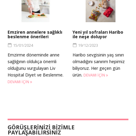
Emziren annelere sağlıklı
Yeni yıl sofraları Haribo
beslenme önerileri
ile neşe doluyor
15/01/2024
19/12/2023
Emzirme döneminde anne
Haribo sevgisinin yaş sınırı
sağlığının oldukça önemli
olmadığını sanırım hepimiz
olduğunu vurgulayan Liv
biliyoruz. Her geçen gün
Hospital Diyet ve Beslenme.
ürün.
DEVAMI IÇIN
DEVAMI IÇIN
GÖRÜŞLERİNİZİ BİZİMLE
PAYLAŞABİLİRSİNİZ