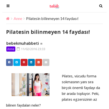
T
T
o
o
g
g
Anne
Pilatesin bilinmeyen 14 faydası!
g
g
l
l
Pilatesin bilinmeyen 14 faydası!
e
e
n
n
bebekmuhabbeti
a
a
11/02/2016 23:33
Anne
v
v
i
i
g
g
a
a
t
t
Pilates, vücudu forma
i
i
sokmasının yanı sıra
o
o
birçok önemli faydayı da
n
n
bir arada topluyor. Peki,
pilates egzersizinin az
bilinen faydaları neler?