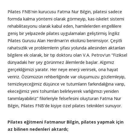
Pilates FNB’nin kurucusu Fatma Nur Bilgin, pilatesi sadece
formda kalma yöntemi olarak görmeyip, kas-iskelet sistemi
rehabilitasyonu olarak kabul eden, hamilelerden engellilere
geniş bir yelpazede pilates uygulamaları geliştirmiş İngiliz
Pilates Gurusu Alan Herdman’ın ekolünü benimsiyor. Çeşitli
rahatsızlık ve problemlerin şifası yolunda ailesinden aktarılan
bilgilere ek olarak, bir tıp doktoru olan V.A. Petrov’un “Fiziksel
dünyadaki her şey görünmez âlemlerde başlar. Algımız
gerçekliğimizi yaratır. Her neye enerji verirsek, ona hayat
veririz. Özümüzün rehberliğinde var oluşumuzu gözlemleyip,
temizleyeceğimiz düşünce ve tutumların farkındalığına varıp,
ekeceğimiz yeni tohumları belirleyerek varlığımızı yeniden
tanımlayabiliriz” fikirleriyle felsefesini oluşturan Fatma Nur
Bilgin, Pilates FNB’de kişiye özel pilates teknikleri sunuyor.
Pilates eğitmeni Fatmanur Bilgin, pilates yapmak için
az bilinen nedenleri aktardı;