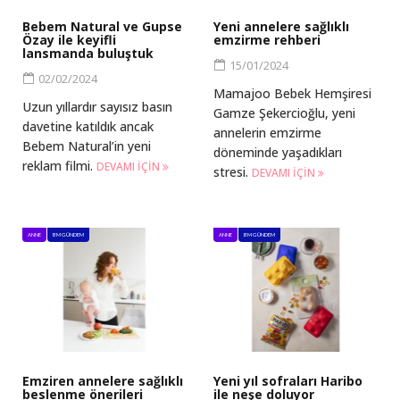
Bebem Natural ve Gupse
Yeni annelere sağlıklı
Özay ile keyifli
emzirme rehberi
lansmanda buluştuk
15/01/2024
02/02/2024
Mamajoo Bebek Hemşiresi
Uzun yıllardır sayısız basın
Gamze Şekercioğlu, yeni
davetine katıldık ancak
annelerin emzirme
Bebem Natural’in yeni
döneminde yaşadıkları
reklam filmi.
DEVAMI IÇIN
stresi.
DEVAMI IÇIN
ANNE
BM GÜNDEM
ANNE
BM GÜNDEM
Emziren annelere sağlıklı
Yeni yıl sofraları Haribo
beslenme önerileri
ile neşe doluyor