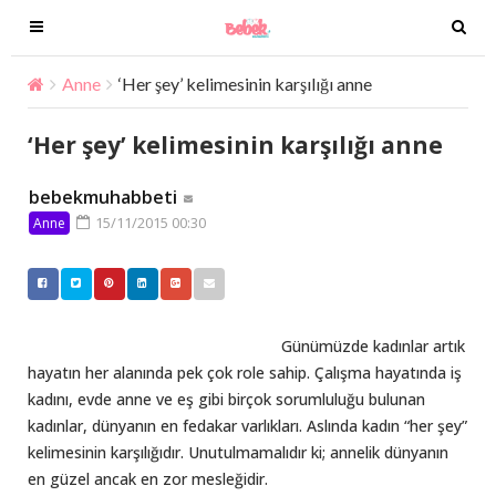
T
T
o
o
g
g
Anne
‘Her şey’ kelimesinin karşılığı anne
g
g
l
l
‘Her şey’ kelimesinin karşılığı anne
e
e
n
n
bebekmuhabbeti
a
a
15/11/2015 00:30
Anne
v
v
i
i
g
g
a
a
t
t
Günümüzde kadınlar artık
i
i
hayatın her alanında pek çok role sahip. Çalışma hayatında iş
o
o
kadını, evde anne ve eş gibi birçok sorumluluğu bulunan
n
n
kadınlar, dünyanın en fedakar varlıkları. Aslında kadın “her şey”
kelimesinin karşılığıdır. Unutulmamalıdır ki; annelik dünyanın
en güzel ancak en zor mesleğidir.