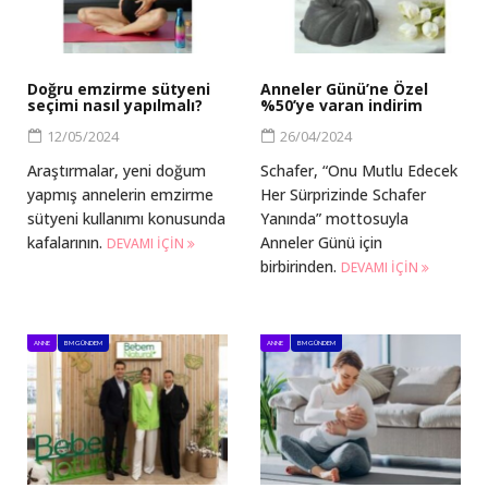
Doğru emzirme sütyeni
Anneler Günü’ne Özel
seçimi nasıl yapılmalı?
%50’ye varan indirim
12/05/2024
26/04/2024
Araştırmalar, yeni doğum
Schafer, “Onu Mutlu Edecek
yapmış annelerin emzirme
Her Sürprizinde Schafer
sütyeni kullanımı konusunda
Yanında” mottosuyla
kafalarının.
Anneler Günü için
DEVAMI IÇIN
birbirinden.
DEVAMI IÇIN
ANNE
BM GÜNDEM
ANNE
BM GÜNDEM