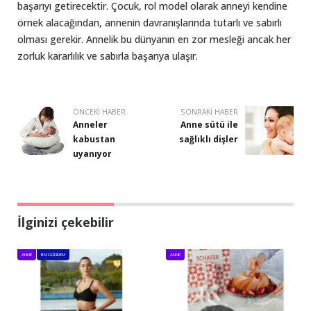
başarıyı getirecektir. Çocuk, rol model olarak anneyi kendine
örnek alacağından, annenin davranışlarında tutarlı ve sabırlı
olması gerekir. Annelik bu dünyanın en zor mesleği ancak her
zorluk kararlılık ve sabırla başarıya ulaşır.
ÖNCEKI HABER
SONRAKI HABER
Anneler
Anne sütü ile
kabustan
sağlıklı dişler
uyanıyor
İlginizi çekebilir
ANNE
BM GÜNDEM
ANNE