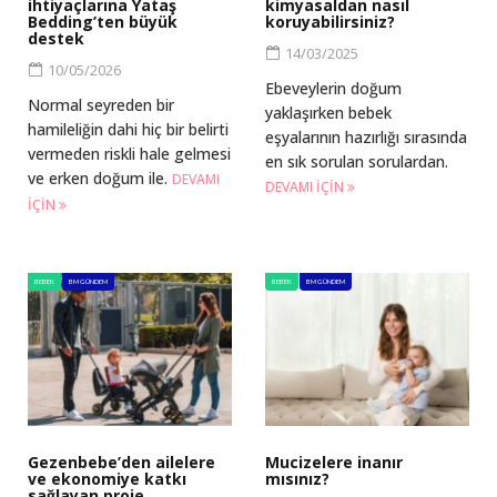
ihtiyaçlarına Yataş
kimyasaldan nasıl
Bedding’ten büyük
koruyabilirsiniz?
destek
14/03/2025
10/05/2026
Ebeveylerin doğum
Normal seyreden bir
yaklaşırken bebek
hamileliğin dahi hiç bir belirti
eşyalarının hazırlığı sırasında
vermeden riskli hale gelmesi
en sık sorulan sorulardan.
ve erken doğum ile.
DEVAMI
DEVAMI IÇIN
IÇIN
BEBEK
BM GÜNDEM
BEBEK
BM GÜNDEM
Gezenbebe’den ailelere
Mucizelere inanır
ve ekonomiye katkı
mısınız?
sağlayan proje