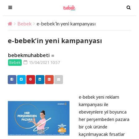
T
T
o
o
g
g
Bebek
e-bebek’in yeni kampanyası
g
g
l
l
e-bebek’in yeni kampanyası
e
e
n
n
bebekmuhabbeti
a
a
15/04/2021 10:57
Bebek
v
v
i
i
g
g
a
a
t
t
e-bebek yeni reklam
i
i
kampanyası ile
o
o
ebeveynlere yıl boyunca
n
n
her perşembeden pazara
bir çok üründe
kaçırılmayacak fırsatlar