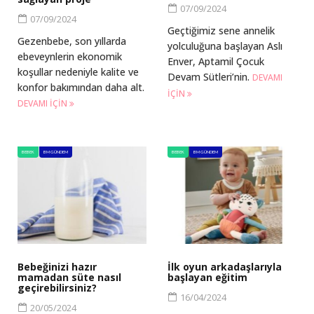
07/09/2024
07/09/2024
Geçtiğimiz sene annelik
Gezenbebe, son yıllarda
yolculuğuna başlayan Aslı
ebeveynlerin ekonomik
Enver, Aptamil Çocuk
koşullar nedeniyle kalite ve
Devam Sütleri’nin.
DEVAMI
konfor bakımından daha alt.
IÇIN
DEVAMI IÇIN
BEBEK
BM GÜNDEM
BEBEK
BM GÜNDEM
Bebeğinizi hazır
İlk oyun arkadaşlarıyla
mamadan süte nasıl
başlayan eğitim
geçirebilirsiniz?
16/04/2024
20/05/2024