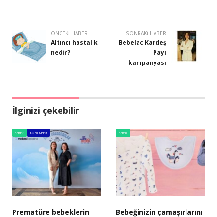
ÖNCEKI HABER
SONRAKI HABER
Altıncı hastalık
Bebelac Kardeş
nedir?
Payı
kampanyası
İlginizi çekebilir
BEBEK
BM GÜNDEM
BEBEK
Prematüre bebeklerin
Bebeğinizin çamaşırlarını