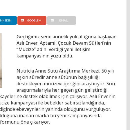
INKEDIN
GOOGLE +
EMAIL
Geçtiğimiz sene annelik yolculuğuna başlayan
Aslı Enver, Aptamil Çocuk Devam Sütleri’nin
“Mucize” adını verdiği yeni iletişim
kampanyasının yüzü oldu.
Nutricia Anne Sütü Araştırma Merkezi, 50 yılı
aşkın süredir anne sütünün bağışıklığı
destekleyen mucizevi içeriğini araştırıyor. Son
araştırmalarıyla her geçen gün geliştirdiği
yelerine destek olabilmek için çalışıyor. Aslı Enver’in
ize kampanyası ile bebekler sabırsızlandığında,
ediğinde ebeveynlerin yanında olduğunu vurguluyor.
 olduğuna inanan marka bu yeni kampanyasında
tformunu öne çıkarıyor.