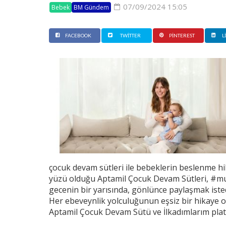
07/09/2024 15:05
Bebek
BM Gündem
FACEBOOK
TWITTER
PINTEREST
L
çocuk devam sütleri ile bebeklerin beslenme hika
yüzü olduğu Aptamil Çocuk Devam Sütleri, #muc
gecenin bir yarısında, gönlünce paylaşmak ist
Her ebeveynlik yolculuğunun eşsiz bir hikaye
Aptamil Çocuk Devam Sütü ve İlkadımlarım pla