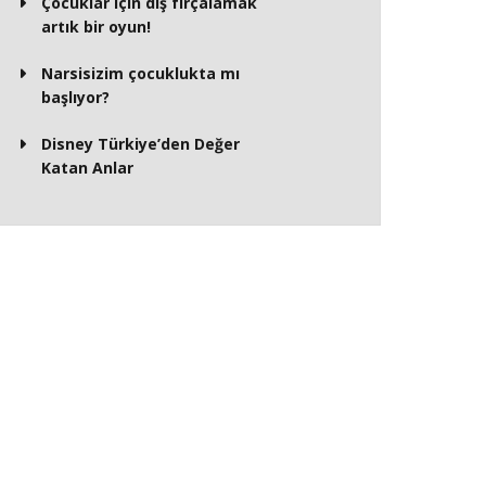
Çocuklar için diş fırçalamak
artık bir oyun!
Narsisizim çocuklukta mı
başlıyor?
Disney Türkiye’den Değer
Katan Anlar