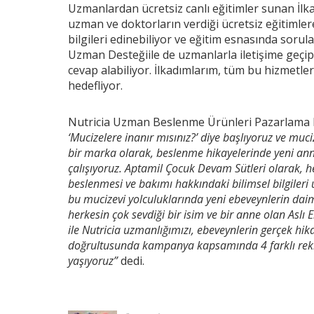
Uzmanlardan ücretsiz canlı eğitimler sunan İlk
uzman ve doktorların verdiği ücretsiz eğitimlere
bilgileri edinebiliyor ve eğitim esnasında sorula
Uzman Desteğiile de uzmanlarla iletişime geçip
cevap alabiliyor. İlkadımlarım, tüm bu hizmetle
hedefliyor.
Nutricia Uzman Beslenme Ürünleri Pazarlama Li
‘Mucizelere inanır mısınız?’ diye
başlıyoruz ve muci
bir marka olarak, beslenme hikayelerinde yeni an
çalışıyor
uz. Aptam
il Çocuk Devam Sütleri olarak, 
beslenmesi ve bakımı hakkındaki bilimsel bilgileri 
bu mucizevi yolculuklarında yeni ebeveynlerin da
herkesin çok sevdiği bir isim ve bir anne olan Asl
ile Nutricia uzmanlığımızı, ebeveynlerin gerçek hik
doğrultusunda kampanya kapsamında 4 farklı rekla
yaşıyoruz”
dedi.