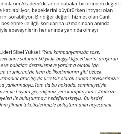
adımlarım Akademi’de anne babalar birbirinden değerli
 katılabiliyor, bebeklerini büyütürken ihtiyacı olan
rını sorabiliyor. Bir diğer değerli hizmet olan Canlı
 beslenme ile ilgili sorularına uzmanından anında
riyle ebeveynlerin her anında yanında olmayı
deri Sibel Yüksel:
“Yeni kampanyamızda söze,
zevi anne sütünün 50 yıldır bağışıklığa etkilerini araştıran
ne ve babaları desteklemeye yardımcı olmak için
hem ürünlerimizle hem de İlkadımlarım gibi bebek
uzmanlar aracılığıyla ücretsiz olarak sunan servislerimizle
ima yanlarındayız.Tam da bu noktada, samimiyetiyle
ı Enver ile hayata geçirdiğimiz yeni kampanyamız #mucize
ayeleri ile buluşturmayı hedeflemekteyiz. Bu hedef
m filmini tüketicilerimizle buluşturmanın heyecanını