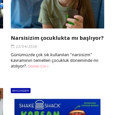
Narsisizim çocuklukta mı başlıyor?
22/04/2026
Günümüzde çok sık kullanılan "narsisizm"
kavramının temelleri çocukluk döneminde mi
atılıyor?.
DEVAMI IÇIN
BM GÜNDEM