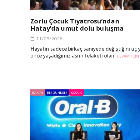
Zorlu Çocuk Tiyatrosu’ndan
Hatay’da umut dolu buluşma
11/05/2026
Hayatın sadece birkaç saniyede değiştiğini üç y
önce yaşadığımız asrın felaketi olan.
DEVAMI IÇIN
BAKIM
BM GÜNDEM
ÇOCUK