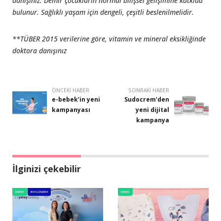
danışınız. Demir çocukların normal bilişsel gelişimine katkıda
bulunur. Sağlıklı yaşam için dengeli, çeşitli beslenilmelidir.
**TÜBER 2015 verilerine göre, vitamin ve mineral eksikliğinde
doktora danışınız
ÖNCEKI HABER
SONRAKI HABER
e-bebek’in yeni
Sudocrem’den
kampanyası
yeni dijital
kampanya
İlginizi çekebilir
BEBEK
BM GÜNDEM
BEBEK