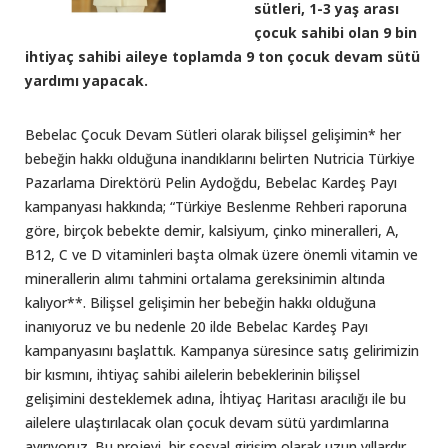
sütleri, 1-3 yaş arası
çocuk sahibi olan 9 bin
ihtiyaç sahibi aileye toplamda 9 ton çocuk devam sütü
yardımı yapacak.
Bebelac Çocuk Devam Sütleri olarak bilişsel gelişimin* her
bebeğin hakkı olduğuna inandıklarını belirten Nutricia Türkiye
Pazarlama Direktörü Pelin Aydoğdu, Bebelac Kardeş Payı
kampanyası hakkında; “Türkiye Beslenme Rehberi raporuna
göre, birçok bebekte demir, kalsiyum, çinko mineralleri, A,
B12, C ve D vitaminleri başta olmak üzere önemli vitamin ve
minerallerin alımı tahmini ortalama gereksinimin altında
kalıyor**. Bilişsel gelişimin her bebeğin hakkı olduğuna
inanıyoruz ve bu nedenle 20 ilde Bebelac Kardeş Payı
kampanyasını başlattık. Kampanya süresince satış gelirimizin
bir kısmını, ihtiyaç sahibi ailelerin bebeklerinin bilişsel
gelişimini desteklemek adına, İhtiyaç Haritası aracılığı ile bu
ailelere ulaştırılacak olan çocuk devam sütü yardımlarına
ayırıyoruz. Bu projeyi, bir sosyal girişim olarak uzun yıllardır