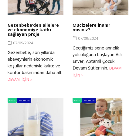
Gezenbebe’den ailelere
Mucizelere inanır
ve ekonomiye katkı
mısınız?
sağlayan proje
07/09/2024
07/09/2024
Geçtiğimiz sene annelik
Gezenbebe, son yıllarda
yolculuğuna başlayan Aslı
ebeveynlerin ekonomik
Enver, Aptamil Çocuk
koşullar nedeniyle kalite ve
Devam Sütleri’nin.
DEVAMI
konfor bakımından daha alt.
IÇIN
DEVAMI IÇIN
BEBEK
BM GÜNDEM
BEBEK
BM GÜNDEM