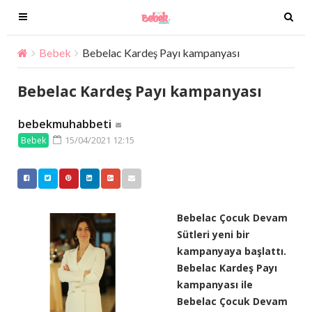
T
T
o
o
g
g
Bebek
Bebelac Kardeş Payı kampanyası
g
g
l
l
Bebelac Kardeş Payı kampanyası
e
e
n
n
bebekmuhabbeti
a
a
15/04/2021 12:15
Bebek
v
v
i
i
g
g
a
a
t
t
Bebelac Çocuk Devam
i
i
Sütleri yeni bir
o
o
kampanyaya başlattı.
n
n
Bebelac Kardeş Payı
kampanyası ile
Bebelac Çocuk Devam