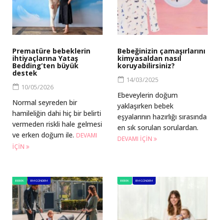
Prematüre bebeklerin
Bebeğinizin çamaşırlarını
ihtiyaçlarına Yataş
kimyasaldan nasıl
Bedding’ten büyük
koruyabilirsiniz?
destek
14/03/2025
10/05/2026
Ebeveylerin doğum
Normal seyreden bir
yaklaşırken bebek
hamileliğin dahi hiç bir belirti
eşyalarının hazırlığı sırasında
vermeden riskli hale gelmesi
en sık sorulan sorulardan.
ve erken doğum ile.
DEVAMI
DEVAMI IÇIN
IÇIN
BEBEK
BM GÜNDEM
BEBEK
BM GÜNDEM