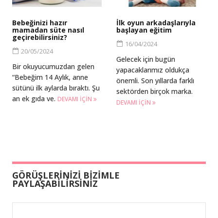
Bebeğinizi hazır
İlk oyun arkadaşlarıyla
mamadan süte nasıl
başlayan eğitim
geçirebilirsiniz?
16/04/2024
20/05/2024
Gelecek için bugün
Bir okuyucumuzdan gelen
yapacaklarımız oldukça
“Bebeğim 14 Aylık, anne
önemli. Son yıllarda farklı
sütünü ilk aylarda bıraktı. Şu
sektörden birçok marka.
an ek gıda ve.
DEVAMI IÇIN
DEVAMI IÇIN
GÖRÜŞLERİNİZİ BİZİMLE
PAYLAŞABİLİRSİNİZ