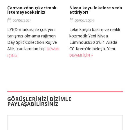
Çantanızdan çıkartmak
Nivea koyu lekelere veda
istemeyeceksiniz!
ettiriyor!
06/06/2024
06/06/2024
LYKD markası ile çok yeni
Leke karşıtı bakım ve renkli
tanışmış olmama rağmen
kozmetik Yeni Nivea
Day Split Collection Ruj ve
Luminous630 3’ü 1 Arada
Allık, çantamdan hiç.
CC Krem’de birleşti. Yeni.
DEVAMI
DEVAMI IÇIN
IÇIN
GÖRÜŞLERİNİZİ BİZİMLE
PAYLAŞABİLİRSİNİZ