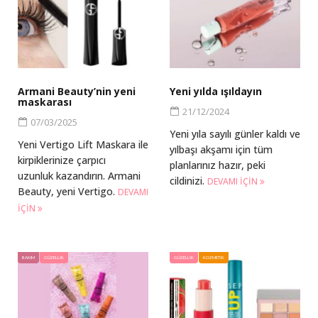
Armani Beauty’nin yeni
Yeni yılda ışıldayın
maskarası
21/12/2024
07/03/2025
Yeni yıla sayılı günler kaldı ve
Yeni Vertigo Lift Maskara ile
yılbaşı akşamı için tüm
kirpiklerinize çarpıcı
planlarınız hazır, peki
uzunluk kazandırın. Armani
cildinizi.
DEVAMI IÇIN
Beauty, yeni Vertigo.
DEVAMI
IÇIN
BAKIM
GÜZELLIK
GÜZELLIK
KOZMETIK