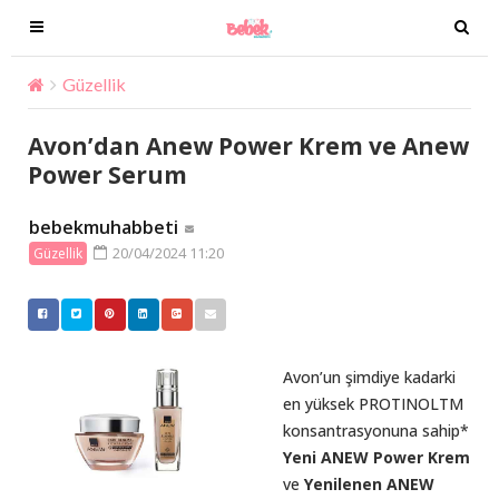
T
T
o
o
g
g
Güzellik
Avon’dan Anew Power Krem ve Anew Power S
g
g
l
l
Avon’dan Anew Power Krem ve Anew
e
e
Power Serum
n
n
a
a
bebekmuhabbeti
v
v
20/04/2024 11:20
Güzellik
i
i
g
g
a
a
t
t
i
i
Avon’un şimdiye kadarki
o
o
en yüksek PROTINOLTM
n
n
konsantrasyonuna sahip*
Yeni ANEW Power Krem
ve
Yenilenen ANEW