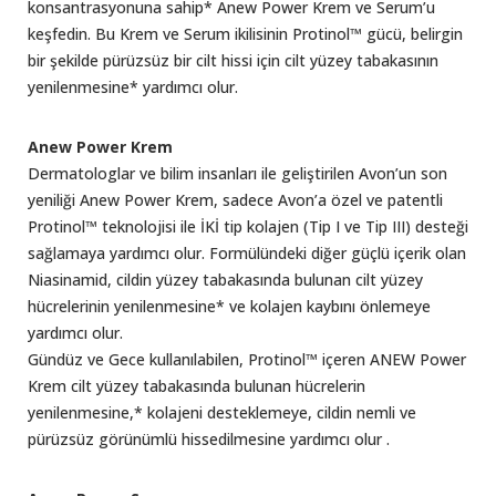
konsantrasyonuna sahip* Anew Power Krem ve Serum’u
keşfedin. Bu Krem ve Serum ikilisinin Protinol™ gücü, belirgin
bir şekilde pürüzsüz bir cilt hissi için cilt yüzey tabakasının
yenilenmesine* yardımcı olur.
Anew Power Krem
Dermatologlar ve bilim insanları ile geliştirilen Avon’un son
yeniliği Anew Power Krem, sadece Avon’a özel ve patentli
Protinol™ teknolojisi ile İKİ tip kolajen (Tip I ve Tip III) desteği
sağlamaya yardımcı olur. Formülündeki diğer güçlü içerik olan
Niasinamid, cildin yüzey tabakasında bulunan cilt yüzey
hücrelerinin yenilenmesine* ve kolajen kaybını önlemeye
yardımcı olur.
Gündüz ve Gece kullanılabilen, Protinol™ içeren ANEW Power
Krem cilt yüzey tabakasında bulunan hücrelerin
yenilenmesine,* kolajeni desteklemeye, cildin nemli ve
pürüzsüz görünümlü hissedilmesine yardımcı olur .