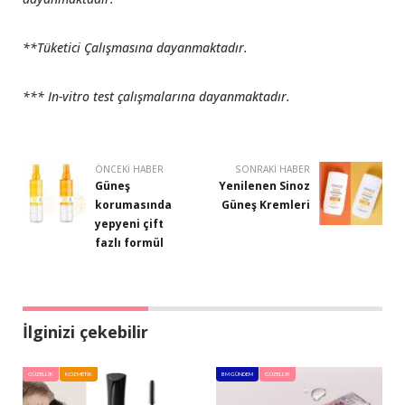
**Tüketici Çalışmasına dayanmaktadır.
*** In-vitro test çalışmalarına dayanmaktadır.
ÖNCEKI HABER
SONRAKI HABER
Güneş
Yenilenen Sinoz
korumasında
Güneş Kremleri
yepyeni çift
fazlı formül
İlginizi çekebilir
GÜZELLIK
KOZMETIK
BM GÜNDEM
GÜZELLIK