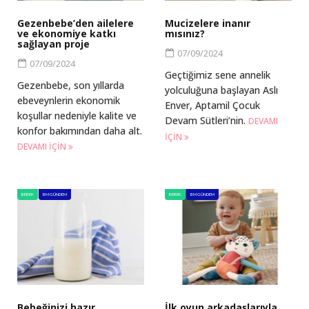
Gezenbebe’den ailelere
Mucizelere inanır
ve ekonomiye katkı
mısınız?
sağlayan proje
07/09/2024
07/09/2024
Geçtiğimiz sene annelik
Gezenbebe, son yıllarda
yolculuğuna başlayan Aslı
ebeveynlerin ekonomik
Enver, Aptamil Çocuk
koşullar nedeniyle kalite ve
Devam Sütleri’nin.
DEVAMI
konfor bakımından daha alt.
IÇIN
DEVAMI IÇIN
BEBEK
BM GÜNDEM
BEBEK
BM GÜNDEM
Bebeğinizi hazır
İlk oyun arkadaşlarıyla