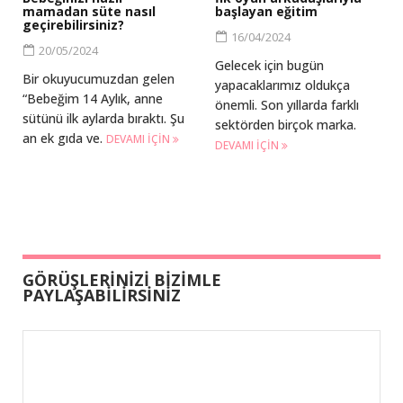
mamadan süte nasıl
başlayan eğitim
geçirebilirsiniz?
16/04/2024
20/05/2024
Gelecek için bugün
Bir okuyucumuzdan gelen
yapacaklarımız oldukça
“Bebeğim 14 Aylık, anne
önemli. Son yıllarda farklı
sütünü ilk aylarda bıraktı. Şu
sektörden birçok marka.
an ek gıda ve.
DEVAMI IÇIN
DEVAMI IÇIN
GÖRÜŞLERİNİZİ BİZİMLE
PAYLAŞABİLİRSİNİZ