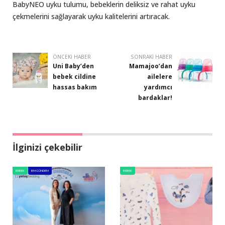
BabyNEO uyku tulumu, bebeklerin deliksiz ve rahat uyku
çekmelerini sağlayarak uyku kalitelerini artıracak.
ÖNCEKI HABER
SONRAKI HABER
Uni Baby’den
Mamajoo’dan
bebek cildine
ailelere
hassas bakım
yardımcı
bardaklar!
İlginizi çekebilir
BEBEK
BM GÜNDEM
BEBEK