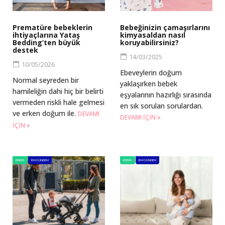
Prematüre bebeklerin
Bebeğinizin çamaşırlarını
ihtiyaçlarına Yataş
kimyasaldan nasıl
Bedding’ten büyük
koruyabilirsiniz?
destek
14/03/2025
10/05/2026
Ebeveylerin doğum
Normal seyreden bir
yaklaşırken bebek
hamileliğin dahi hiç bir belirti
eşyalarının hazırlığı sırasında
vermeden riskli hale gelmesi
en sık sorulan sorulardan.
ve erken doğum ile.
DEVAMI
DEVAMI IÇIN
IÇIN
BEBEK
BM GÜNDEM
BEBEK
BM GÜNDEM