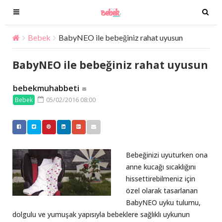
T
T
o
o
g
g
Bebek
BabyNEO ile bebeğiniz rahat uyusun
g
g
l
l
BabyNEO ile bebeğiniz rahat uyusun
e
e
n
n
bebekmuhabbeti
a
a
05/02/2016 08:00
Bebek
v
v
i
i
g
g
a
a
t
t
Bebeğinizi uyuturken ona
i
i
anne kucağı sıcaklığını
o
o
hissettirebilmeniz için
n
n
özel olarak tasarlanan
BabyNEO uyku tulumu,
dolgulu ve yumuşak yapısıyla bebeklere sağlıklı uykunun