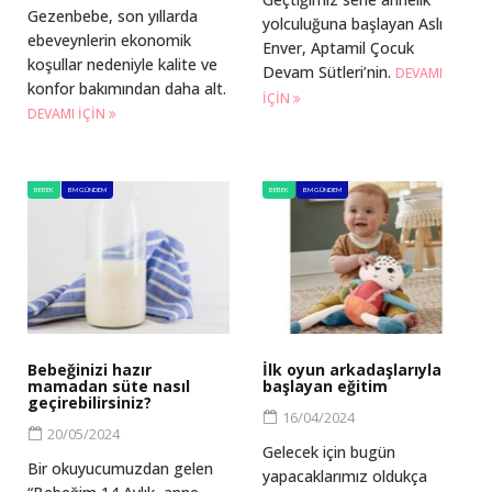
Gezenbebe, son yıllarda
yolculuğuna başlayan Aslı
ebeveynlerin ekonomik
Enver, Aptamil Çocuk
koşullar nedeniyle kalite ve
Devam Sütleri’nin.
DEVAMI
konfor bakımından daha alt.
IÇIN
DEVAMI IÇIN
BEBEK
BM GÜNDEM
BEBEK
BM GÜNDEM
Bebeğinizi hazır
İlk oyun arkadaşlarıyla
mamadan süte nasıl
başlayan eğitim
geçirebilirsiniz?
16/04/2024
20/05/2024
Gelecek için bugün
Bir okuyucumuzdan gelen
yapacaklarımız oldukça