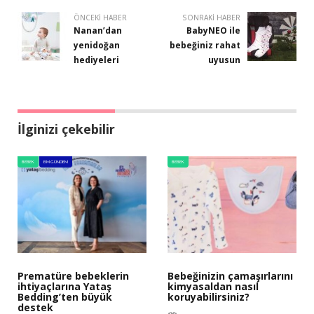
ÖNCEKI HABER
SONRAKI HABER
Nanan’dan
BabyNEO ile
yenidoğan
bebeğiniz rahat
hediyeleri
uyusun
İlginizi çekebilir
BEBEK
BM GÜNDEM
BEBEK
Prematüre bebeklerin
Bebeğinizin çamaşırlarını
ihtiyaçlarına Yataş
kimyasaldan nasıl
Bedding’ten büyük
koruyabilirsiniz?
destek