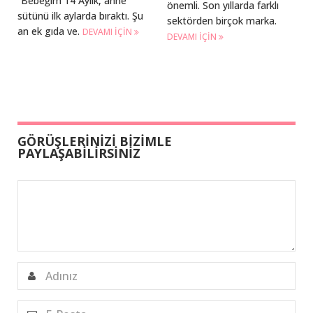
“Bebeğim 14 Aylık, anne
önemli. Son yıllarda farklı
sütünü ilk aylarda bıraktı. Şu
sektörden birçok marka.
an ek gıda ve.
DEVAMI IÇIN
DEVAMI IÇIN
GÖRÜŞLERİNİZİ BİZİMLE
PAYLAŞABİLİRSİNİZ