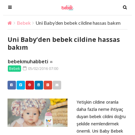
T
T
o
o
g
g
Bebek
Uni Baby’den bebek cildine hassas bakım
g
g
l
l
Uni Baby’den bebek cildine hassas
e
e
bakım
n
n
a
a
bebekmuhabbeti
v
v
05/02/2016 07:00
Bebek
i
i
g
g
a
a
t
t
i
i
Yetişkin cildine oranla
o
o
daha fazla neme ihtiyaç
n
n
duyan bebek cildini doğru
şekilde nemlendirmek
önemli. Uni Baby Bebek