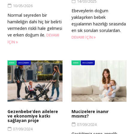
14/03/2025
10/05/2026
Ebeveylerin doğum
Normal seyreden bir
yaklaşırken bebek
hamileliğin dahi hiç bir belirti
eşyalarının hazırlığı sırasında
vermeden riskli hale gelmesi
en sık sorulan sorulardan.
ve erken doğum ile.
DEVAMI
DEVAMI IÇIN
IÇIN
BEBEK
BM GÜNDEM
BEBEK
BM GÜNDEM
Gezenbebe’den ailelere
Mucizelere inanır
ve ekonomiye katkı
mısınız?
sağlayan proje
07/09/2024
07/09/2024
Geçtiğimiz sene annelik