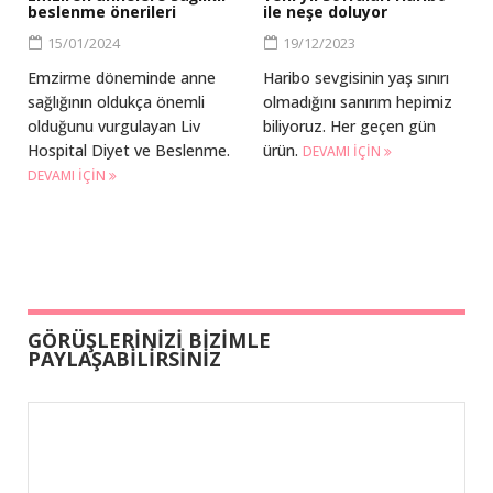
beslenme önerileri
ile neşe doluyor
15/01/2024
19/12/2023
Emzirme döneminde anne
Haribo sevgisinin yaş sınırı
sağlığının oldukça önemli
olmadığını sanırım hepimiz
olduğunu vurgulayan Liv
biliyoruz. Her geçen gün
Hospital Diyet ve Beslenme.
ürün.
DEVAMI IÇIN
DEVAMI IÇIN
GÖRÜŞLERİNİZİ BİZİMLE
PAYLAŞABİLİRSİNİZ