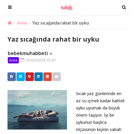
T
T
o
o
g
g
Anne
Yaz sıcağında rahat bir uyku
g
g
l
l
Yaz sıcağında rahat bir uyku
e
e
n
n
bebekmuhabbeti
a
a
15/07/2016 15:47
Anne
v
v
i
i
g
g
a
a
t
t
Sıcak yaz günlerinde en
i
i
az su içmek kadar kaliteli
o
o
uyku uyumak da büyük
n
n
önem taşıyor. İyi bir
uykunun başlıca
ölçüsünün kişinin sabah