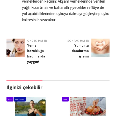
yemeklerden kaçının: Akşam yemeklerinde yenilen
yağlı, kızartmalı ve baharatlı yiyecekler reflüye de
yol açabildiklerinden uykuya dalmayı güçleştirip uyku
kalitesini bozacaktır.
ÖNCEKI HABER
SONRAKI HABER
Yeme
Yumurta
bozukluğu
dondurma
kadınlarda
işlemi
yaygın!
İlginizi çekebilir
ANNE
BM GÜNDEM
ANNE