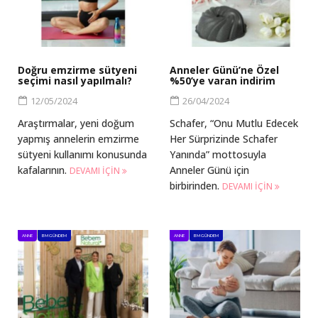
Doğru emzirme sütyeni
Anneler Günü’ne Özel
seçimi nasıl yapılmalı?
%50’ye varan indirim
12/05/2024
26/04/2024
Araştırmalar, yeni doğum
Schafer, “Onu Mutlu Edecek
yapmış annelerin emzirme
Her Sürprizinde Schafer
sütyeni kullanımı konusunda
Yanında” mottosuyla
kafalarının.
Anneler Günü için
DEVAMI IÇIN
birbirinden.
DEVAMI IÇIN
ANNE
BM GÜNDEM
ANNE
BM GÜNDEM