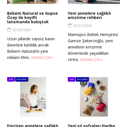
Bebem Natural ve Gupse
Yeni annelere sağlıklı
Özay ile keyifli
emzirme rehberi
lansmanda buluştuk
15/01/2024
02/02/2024
Mamajoo Bebek Hemşiresi
Uzun yıllardır sayısız basın
Gamze Şekercioğlu, yeni
davetine katıldık ancak
annelerin emzirme
Bebem Natural’in yeni
döneminde yaşadıkları
reklam filmi.
DEVAMI IÇIN
stresi.
DEVAMI IÇIN
ANNE
BM GÜNDEM
ANNE
BM GÜNDEM
Emziren annelere sağlıklı
Yeni yıl sofraları Haribo