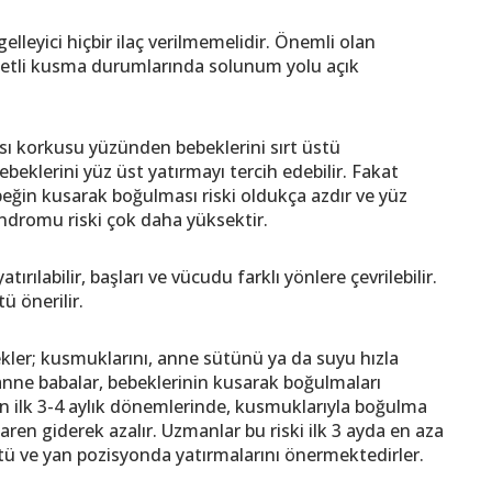
leyici hiçbir ilaç verilmemelidir. Önemli olan
etli kusma durumlarında solunum yolu açık
ı korkusu yüzünden bebeklerini sırt üstü
beklerini yüz üst yatırmayı tercih edebilir. Fakat
ebeğin kusarak boğulması riski oldukça azdır ve yüz
ndromu riski çok daha yüksektir.
rılabilir, başları ve vücudu farklı yönlere çevrilebilir.
ü önerilir.
kler; kusmuklarını, anne sütünü ya da suyu hızla
e anne babalar, bebeklerinin kusarak boğulmaları
n ilk 3-4 aylık dönemlerinde, kusmuklarıyla boğulma
baren giderek azalır. Uzmanlar bu riski ilk 3 ayda en aza
stü ve yan pozisyonda yatırmalarını önermektedirler.