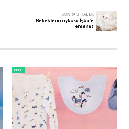
SONRAKI HABER
Bebeklerin uykusu İşbir’e
emanet
BEBEK