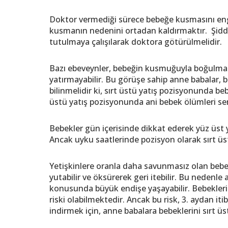
Doktor vermediği sürece bebeğe kusmasını engel
kusmanın nedenini ortadan kaldırmaktır. Şidd
tutulmaya çalışılarak doktora götürülmelidir.
Bazı ebeveynler, bebeğin kusmuğuyla boğulmas
yatırmayabilir. Bu görüşe sahip anne babalar, be
bilinmelidir ki, sırt üstü yatış pozisyonunda b
üstü yatış pozisyonunda ani bebek ölümleri se
Bebekler gün içerisinde dikkat ederek yüz üst yatı
Ancak uyku saatlerinde pozisyon olarak sırt üst
Yetişkinlere oranla daha savunmasız olan bebe
yutabilir ve öksürerek geri itebilir. Bu nedenl
konusunda büyük endişe yaşayabilir. Bebekleri
riski olabilmektedir. Ancak bu risk, 3. aydan iti
indirmek için, anne babalara bebeklerini sırt ü