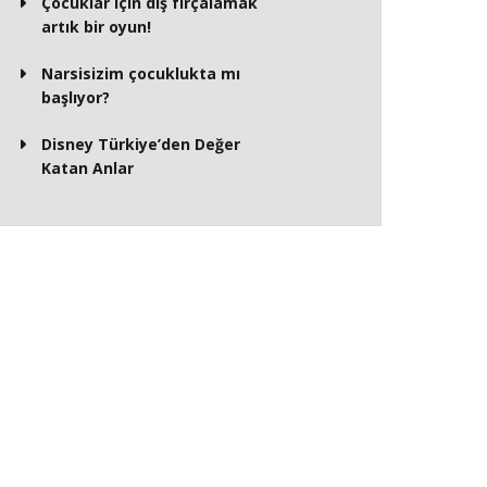
Çocuklar için diş fırçalamak
artık bir oyun!
Narsisizim çocuklukta mı
başlıyor?
Disney Türkiye’den Değer
Katan Anlar