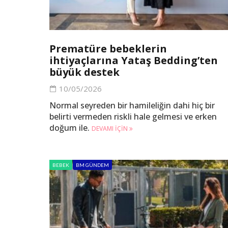
Prematüre bebeklerin
ihtiyaçlarına Yataş Bedding’ten
büyük destek
10/05/2026
Normal seyreden bir hamileliğin dahi hiç bir
belirti vermeden riskli hale gelmesi ve erken
doğum ile.
DEVAMI IÇIN
BEBEK
BM GÜNDEM