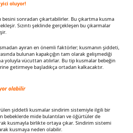
yici oluyor!
 besini sonradan çıkartabilirler. Bu çıkartma kusma
ekleşir. Sızıntı şeklinde gerçekleşen bu çıkarmalar
ir.
kusmadan ayıran en önemli faktörler; kusmanın şiddeti,
rasında bulunan kapakçığın tam olarak gelişmediği
a yoluyla vücuttan atılırlar. Bu tip kusmalar bebeğin
erine getirmeye başladıkça ortadan kalkacaktır.
or olabilir
len şiddetli kusmalar sindirim sistemiyle ilgili bir
san bebeklerde mide bulantıları ve öğürtüler de
rak kusmayla birlikte ortaya çıkar. Sindirim sistemi
rarak kusmaya neden olabilir.