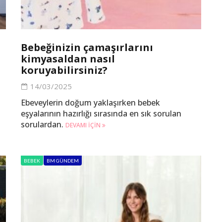
Bebeğinizin çamaşırlarını
kimyasaldan nasıl
koruyabilirsiniz?
14/03/2025
Ebeveylerin doğum yaklaşırken bebek
eşyalarının hazırlığı sırasında en sık sorulan
sorulardan.
DEVAMI IÇIN
BEBEK
BM GÜNDEM