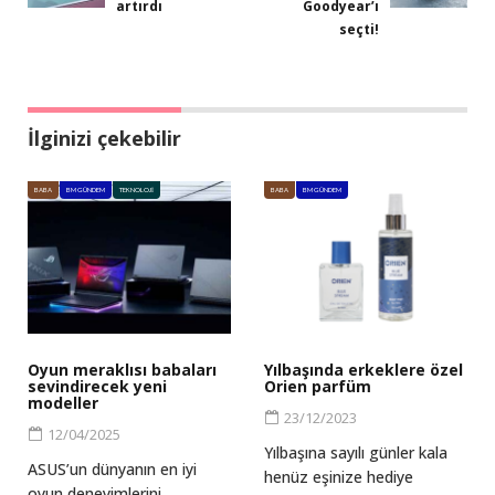
artırdı
Goodyear’ı
seçti!
İlginizi çekebilir
BABA
BM GÜNDEM
TEKNOLOJI
BABA
BM GÜNDEM
Oyun meraklısı babaları
Yılbaşında erkeklere özel
sevindirecek yeni
Orien parfüm
modeller
23/12/2023
12/04/2025
Yılbaşına sayılı günler kala
ASUS’un dünyanın en iyi
henüz eşinize hediye
oyun deneyimlerini