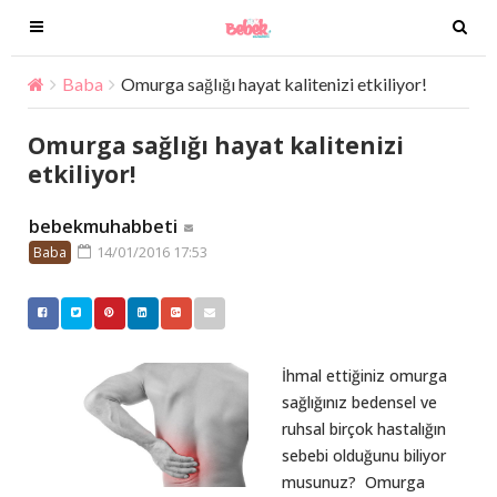
T
T
o
o
g
g
Baba
Omurga sağlığı hayat kalitenizi etkiliyor!
g
g
l
l
Omurga sağlığı hayat kalitenizi
e
e
etkiliyor!
n
n
a
a
bebekmuhabbeti
v
v
14/01/2016 17:53
Baba
i
i
g
g
a
a
t
t
i
i
İhmal ettiğiniz omurga
o
o
sağlığınız bedensel ve
n
n
ruhsal birçok hastalığın
sebebi olduğunu biliyor
musunuz? Omurga