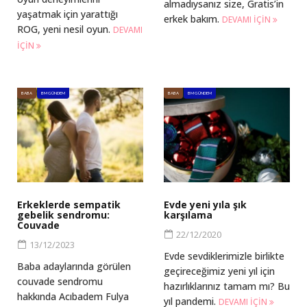
almadıysanız size, Gratis’in
yaşatmak için yarattığı
erkek bakım.
DEVAMI IÇIN
ROG, yeni nesil oyun.
DEVAMI
IÇIN
BABA
BM GÜNDEM
BABA
BM GÜNDEM
Erkeklerde sempatik
Evde yeni yıla şık
gebelik sendromu:
karşılama
Couvade
22/12/2020
13/12/2023
Evde sevdiklerimizle birlikte
Baba adaylarında görülen
geçireceğimiz yeni yıl için
couvade sendromu
hazırlıklarınız tamam mı? Bu
hakkında Acıbadem Fulya
yıl pandemi.
DEVAMI IÇIN