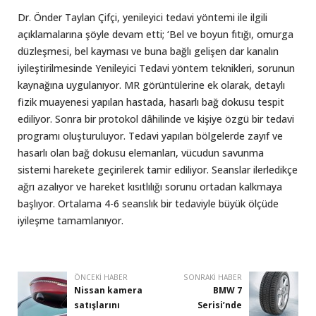
Dr. Önder Taylan Çifçi, yenileyici tedavi yöntemi ile ilgili
açıklamalarına şöyle devam etti; ‘Bel ve boyun fıtığı, omurga
düzleşmesi, bel kayması ve buna bağlı gelişen dar kanalın
iyileştirilmesinde Yenileyici Tedavi yöntem teknikleri, sorunun
kaynağına uygulanıyor. MR görüntülerine ek olarak, detaylı
fizik muayenesi yapılan hastada, hasarlı bağ dokusu tespit
ediliyor. Sonra bir protokol dâhilinde ve kişiye özgü bir tedavi
programı oluşturuluyor. Tedavi yapılan bölgelerde zayıf ve
hasarlı olan bağ dokusu elemanları, vücudun savunma
sistemi harekete geçirilerek tamir ediliyor. Seanslar ilerledikçe
ağrı azalıyor ve hareket kısıtlılığı sorunu ortadan kalkmaya
başlıyor. Ortalama 4-6 seanslık bir tedaviyle büyük ölçüde
iyileşme tamamlanıyor.
ÖNCEKI HABER
SONRAKI HABER
Nissan kamera
BMW 7
satışlarını
Serisi’nde