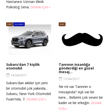
Hastanesi Uzman Klinik
Psikolog Sena.
DEVAMI IÇIN
BABA
BM GÜNDEM
BABA
Subaru’dan 7 kişilik
Tanrının insanlığa
otomobil
gönderdiği en güzel
mesaj…
14/04/2017
11/04/2017
Subaru'dan aileler için yeni
Ne mi var Tanrının o
bir otomobil çok yakında...
mesajında? Aşk var bir
Subaru, New York Otomobil
kere… Birbirini çok seven bir
Fuarı’nda, 7.
DEVAMI IÇIN
kadın ve bir erkeğin.
DEVAMI
IÇIN