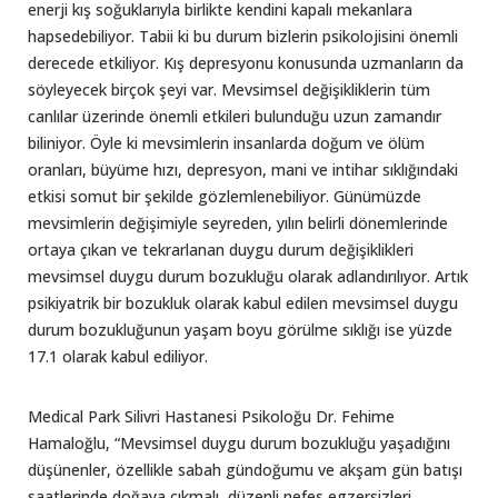
enerji kış soğuklarıyla birlikte kendini kapalı mekanlara
hapsedebiliyor. Tabii ki bu durum bizlerin psikolojisini önemli
derecede etkiliyor. Kış depresyonu konusunda uzmanların da
söyleyecek birçok şeyi var. Mevsimsel değişikliklerin tüm
canlılar üzerinde önemli etkileri bulunduğu uzun zamandır
biliniyor. Öyle ki mevsimlerin insanlarda doğum ve ölüm
oranları, büyüme hızı, depresyon, mani ve intihar sıklığındaki
etkisi somut bir şekilde gözlemlenebiliyor. Günümüzde
mevsimlerin değişimiyle seyreden, yılın belirli dönemlerinde
ortaya çıkan ve tekrarlanan duygu durum değişiklikleri
mevsimsel duygu durum bozukluğu olarak adlandırılıyor. Artık
psikiyatrik bir bozukluk olarak kabul edilen mevsimsel duygu
durum bozukluğunun yaşam boyu görülme sıklığı ise yüzde
17.1 olarak kabul ediliyor.
Medical Park Silivri Hastanesi Psikoloğu Dr. Fehime
Hamaloğlu, “Mevsimsel duygu durum bozukluğu yaşadığını
düşünenler, özellikle sabah gündoğumu ve akşam gün batışı
saatlerinde doğaya çıkmalı, düzenli nefes egzersizleri