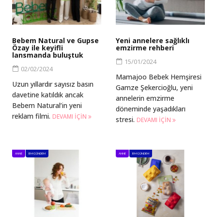
Bebem Natural ve Gupse
Yeni annelere sağlıklı
Özay ile keyifli
emzirme rehberi
lansmanda buluştuk
15/01/2024
02/02/2024
Mamajoo Bebek Hemşiresi
Uzun yıllardır sayısız basın
Gamze Şekercioğlu, yeni
davetine katıldık ancak
annelerin emzirme
Bebem Natural’in yeni
döneminde yaşadıkları
reklam filmi.
DEVAMI IÇIN
stresi.
DEVAMI IÇIN
ANNE
BM GÜNDEM
ANNE
BM GÜNDEM