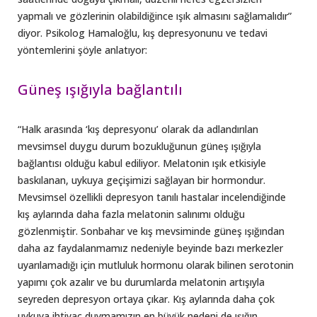
yapmalı ve gözlerinin olabildiğince ışık almasını sağlamalıdır”
diyor. Psikolog Hamaloğlu, kış depresyonunu ve tedavi
yöntemlerini şöyle anlatıyor:
Güneş ışığıyla bağlantılı
“Halk arasında ‘kış depresyonu’ olarak da adlandırılan
mevsimsel duygu durum bozukluğunun güneş ışığıyla
bağlantısı olduğu kabul ediliyor. Melatonin ışık etkisiyle
baskılanan, uykuya geçişimizi sağlayan bir hormondur.
Mevsimsel özellikli depresyon tanılı hastalar incelendiğinde
kış aylarında daha fazla melatonin salınımı olduğu
gözlenmiştir. Sonbahar ve kış mevsiminde güneş ışığından
daha az faydalanmamız nedeniyle beyinde bazı merkezler
uyarılamadığı için mutluluk hormonu olarak bilinen serotonin
yapımı çok azalır ve bu durumlarda melatonin artışıyla
seyreden depresyon ortaya çıkar. Kış aylarında daha çok
uykuya ihtiyaç duymamızın en büyük nedeni de ışığın