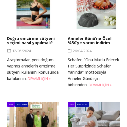
Doğru emzirme sütyeni
Anneler Günü’ne Özel
seçimi nasıl yapılmalı?
%50’ye varan indirim
12/05/2024
26/04/2024
Araştırmalar, yeni doğum
Schafer, “Onu Mutlu Edecek
yapmış annelerin emzirme
Her Sürprizinde Schafer
sütyeni kullanımı konusunda
Yanında” mottosuyla
kafalarının.
Anneler Günü için
DEVAMI IÇIN
birbirinden.
DEVAMI IÇIN
ANNE
BM GÜNDEM
ANNE
BM GÜNDEM