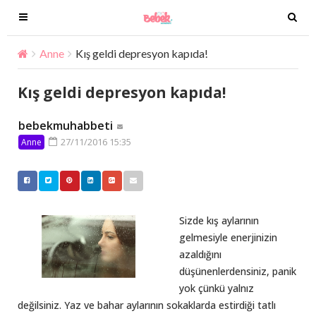
T
T
o
o
g
g
Anne
Kış geldi depresyon kapıda!
g
g
l
l
Kış geldi depresyon kapıda!
e
e
n
n
bebekmuhabbeti
a
a
27/11/2016 15:35
Anne
v
v
i
i
g
g
a
a
t
t
Sizde kış aylarının
i
i
gelmesiyle enerjinizin
o
o
azaldığını
n
n
düşünenlerdensiniz, panik
yok çünkü yalnız
değilsiniz. Yaz ve bahar aylarının sokaklarda estirdiği tatlı