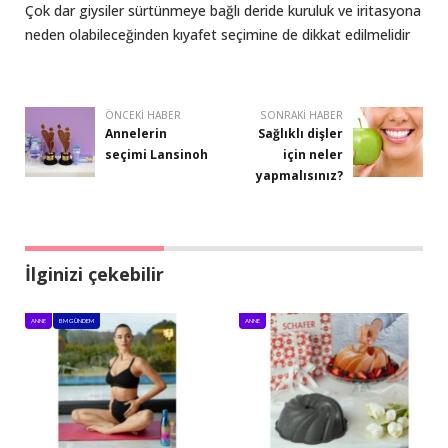
Çok dar giysiler sürtünmeye bağlı deride kuruluk ve iritasyona
neden olabileceğinden kıyafet seçimine de dikkat edilmelidir
ÖNCEKI HABER
SONRAKI HABER
Annelerin
Sağlıklı dişler
seçimi Lansinoh
için neler
yapmalısınız?
İlginizi çekebilir
ANNE
BM GÜNDEM
ANNE