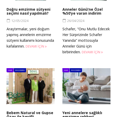
Doğru emzirme sütyeni
Anneler Günü’ne Özel
seçimi nasıl yapılmalı?
%50’ye varan indirim
12/05/2024
26/04/2024
Araştırmalar, yeni doğum
Schafer, “Onu Mutlu Edecek
yapmış annelerin emzirme
Her Sürprizinde Schafer
sütyeni kullanımı konusunda
Yanında” mottosuyla
kafalarının.
Anneler Günü için
DEVAMI IÇIN
birbirinden.
DEVAMI IÇIN
ANNE
BM GÜNDEM
ANNE
BM GÜNDEM
Bebem Natural ve Gupse
Yeni annelere sağlıklı
Özay ile keyifli
emzirme rehberi