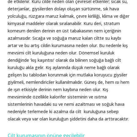
de etkilenir. Kuru cilde neden olan çevresel etkenler; sıcak su,
deterjanlar, giysilerden dolayı oluşan sürtünme, sık hava
yolculuğu, rüzgara maruz kalmak, çevre kirliliği, klima ve diğer
kimyasal maddeler olarak sıralanabilir. Kuru deri, stratum
korneum denilen derinin en üst tabakasının nem içeriğinin
azalmasıdır. Sıcağa ve soğuğa maruz kalan ciltte su kaybı
artar ve bu artış cildin kurumasına neden olur. Bu nedenle kış
mevsimi cilt kuruluğuna neden olur. Dönemsel kuruluk
dendiğinde ‘kış kaşıntısı’ olarak da bilinen soğuğa bağlı cilt
kuruluğu akla gelir. Kış aylarında düşük neme bağlı olarak
gelişen bu tablodan korunmak için mutlaka koruyucu giysiler
giyilmeli, nemlendiriciler kullanılmalıdır. Güneş de, hem ısı hem
de ışın etkisiyle derinin nem kaybına neden olur. Kış
mevsiminde özellikle kalorifer sisteminin ve ısıtma
sistemlerinin havadaki su ve nemi azaltması ve soğuk hava
nedeniyle terlemede ki azalma da cilt kuruluğuna sebep
olacak veya var olan kuruluğun şiddetini daha da arttıracaktır.
Cilt kurumasının önüne geçilebilir