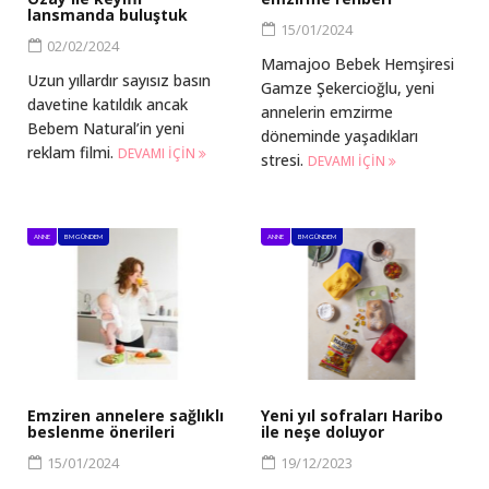
lansmanda buluştuk
15/01/2024
02/02/2024
Mamajoo Bebek Hemşiresi
Uzun yıllardır sayısız basın
Gamze Şekercioğlu, yeni
davetine katıldık ancak
annelerin emzirme
Bebem Natural’in yeni
döneminde yaşadıkları
reklam filmi.
DEVAMI IÇIN
stresi.
DEVAMI IÇIN
ANNE
BM GÜNDEM
ANNE
BM GÜNDEM
Emziren annelere sağlıklı
Yeni yıl sofraları Haribo
beslenme önerileri
ile neşe doluyor
15/01/2024
19/12/2023