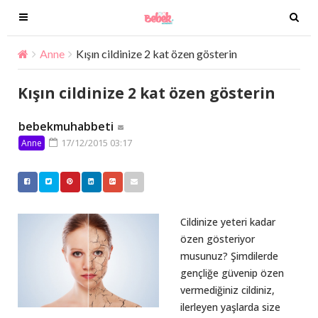
T
T
o
o
g
g
Anne
Kışın cildinize 2 kat özen gösterin
g
g
l
l
Kışın cildinize 2 kat özen gösterin
e
e
n
n
bebekmuhabbeti
a
a
17/12/2015 03:17
Anne
v
v
i
i
g
g
a
a
t
t
Cildinize yeteri kadar
i
i
özen gösteriyor
o
o
musunuz? Şimdilerde
n
n
gençliğe güvenip özen
vermediğiniz cildiniz,
ilerleyen yaşlarda size