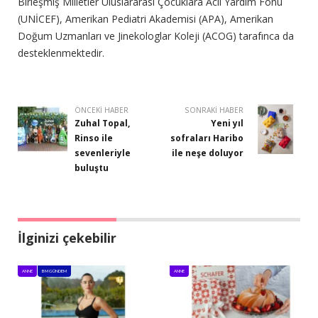
Birleşmiş Milletler Uluslararası Çocuklara Acil Yardım Fonu
(UNİCEF), Amerikan Pediatri Akademisi (APA), Amerikan
Doğum Uzmanları ve Jinekologlar Koleji (ACOG) tarafınca da
desteklenmektedir.
ÖNCEKI HABER
SONRAKI HABER
Zuhal Topal,
Yeni yıl
Rinso ile
sofraları Haribo
sevenleriyle
ile neşe doluyor
buluştu
İlginizi çekebilir
ANNE
BM GÜNDEM
ANNE