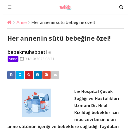
T
T
o
o
g
g
Anne
Her annenin sütü bebeğine özel!
g
g
l
l
Her annenin sütü bebeğine özel!
e
e
n
n
bebekmuhabbeti
a
a
31/10/2023 08:21
Anne
v
v
i
i
g
g
a
a
t
t
Liv Hospital Çocuk
i
i
Sağlığı ve Hastalıkları
o
o
Uzmanı Dr. Hilal
n
n
Kızıldağ bebekler için
mucizevi besin olan
anne sütünün içeriği ve bebeklere sağladığı faydaları