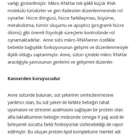
varlığı gösterilmiştir. Mikro-RNA’lar tek iplikli küçük RNA
molekülü türüdürler ve gen ifadesinin düzenlenmesinde rol
oynarlar. Hücre döngüsü, hücre farklılaşması, büyüme,
metabolizma, tümör oluşumu ve apoptoz (programlı hücre
ölümü) gibi önemli fizyolojik süreçlerin kontrolünde rol
oynamaktadırlar. Anne sütü mikro-RNA’larının özellikle
bebekte bağışıklık fonksiyonunun gelişimi ve düzenlenmesiyle
ilişkili olduğu saptanmıştır. Anne, sütün içindeki mikro RNA’lar
aracılığıyla yavrusunun genlerini ve gelişimini düzenler.
Kanserden koruyucudur
Anne sütünde bulunan, süt şekerinin sentezlenmesine
yardımcı olan, bu süt şekeri ile birlikte bebeğin rahat
uyumasını ve stresinin azalmasını sağlayan bir protein olan
alfa-laktalbuminin bebeğin midesinde omega-9 yağ asidi ile
birleşerek vücutta farklı fonksiyonlar üstlenebildiği de rapor
edilmiştir. Bu oluşan protein-lipid kompleksine Hamlet adı