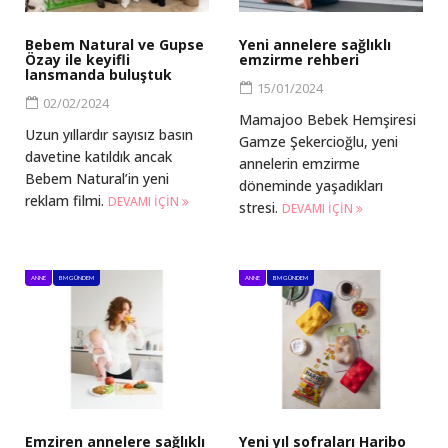
Bebem Natural ve Gupse
Yeni annelere sağlıklı
Özay ile keyifli
emzirme rehberi
lansmanda buluştuk
15/01/2024
02/02/2024
Mamajoo Bebek Hemşiresi
Uzun yıllardır sayısız basın
Gamze Şekercioğlu, yeni
davetine katıldık ancak
annelerin emzirme
Bebem Natural’in yeni
döneminde yaşadıkları
reklam filmi.
DEVAMI IÇIN
stresi.
DEVAMI IÇIN
ANNE
BM GÜNDEM
ANNE
BM GÜNDEM
Emziren annelere sağlıklı
Yeni yıl sofraları Haribo