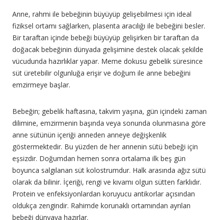
Anne, rahmi ile bebeğinin büyüyüp gelişebilmesi için ideal
fiziksel ortamı sağlarken, plasenta aracılığı ile bebeğini besler.
Bir taraftan içinde bebeği büyüyüp gelişirken bir taraftan da
doğacak bebeğinin dünyada gelişimine destek olacak şekilde
vücudunda hazırlıklar yapar. Meme dokusu gebelik süresince
süt üretebilir olgunluğa erişir ve doğum ile anne bebeğini
emzirmeye başlar.
Bebeğin; gebelik haftasına, takvim yaşına, gün içindeki zaman
dilimine, emzirmenin başında veya sonunda olunmasına göre
anne sütünün içeriği anneden anneye değişkenlik
göstermektedir. Bu yüzden de her annenin sütü bebeği için
eşsizdir. Doğumdan hemen sonra ortalama ilk beş gün
boyunca salgılanan süt kolostrumdur. Halk arasında ağız sütü
olarak da bilinir. İçeriği, rengi ve kıvamı olgun sütten farklıdır.
Protein ve enfeksiyonlardan koruyucu antikorlar açısından
oldukça zengindir. Rahimde korunaklı ortamından ayrılan
bebeği dünyaya hazırlar.