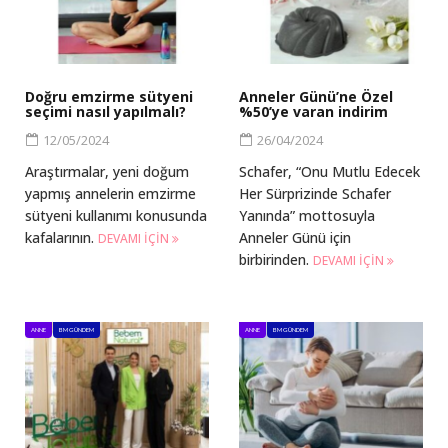
Doğru emzirme sütyeni
Anneler Günü’ne Özel
seçimi nasıl yapılmalı?
%50’ye varan indirim
12/05/2024
26/04/2024
Araştırmalar, yeni doğum
Schafer, “Onu Mutlu Edecek
yapmış annelerin emzirme
Her Sürprizinde Schafer
sütyeni kullanımı konusunda
Yanında” mottosuyla
kafalarının.
Anneler Günü için
DEVAMI IÇIN
birbirinden.
DEVAMI IÇIN
ANNE
BM GÜNDEM
ANNE
BM GÜNDEM