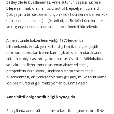
besleyicilerle kıyaslanamaz. Anne sütünün başlıca hücresel
bileşenleri makrofaj, lenfosit, nötrofil, epitelyal hücrelerdir.
Çok şaşırtıcı bir şekilde embriyonik kök hücrelerine benzer kök
hücrelerin de bulunduğu gösterilmiştir. Bu kök hücreler, doku
ve organ yenilenmesinde son derece önemli hücrelerdir.
Anne sütünde bakterilerin varlığı 1970’lerden beri
bilinmektedir. Ancak yeni kültür dışı tekniklerle çok çeşitli
mikroorganizmaları içeren karmaşık bir sistem olarak anne
sütü mikrobiyotası ortaya konmuştur. Özellikle Bifidobakteri
ve Laktobasillerin immün sistemin aktive edilmesi,
patojenlerin inhibisyonu, sindirim sistemi enzimlerinin
düzenlenmesi, alerjenlere tolerans gelişimi, mukozal büyüme
için besin üretimi gibi fonksiyonları bulunmaktadır.
Anne sütü epigenetik bilgi kaynağıdır
Son yıllarda anne sütünde mikro kesicikler içinde mikro-RNA