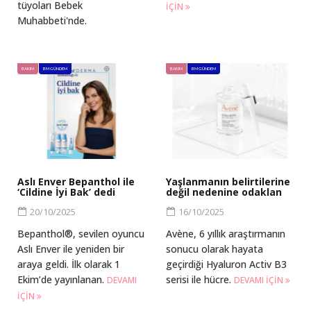
tüyoları Bebek
IÇIN
Muhabbeti'nde.
BAKIM
BM GÜNDEM
BAKIM
BM GÜNDEM
Aslı Enver Bepanthol ile
Yaşlanmanın belirtilerine
‘Cildine İyi Bak’ dedi
değil nedenine odaklan
20/10/2025
16/10/2025
Bepanthol®, sevilen oyuncu
Avène, 6 yıllık araştırmanın
Aslı Enver ile yeniden bir
sonucu olarak hayata
araya geldi. İlk olarak 1
geçirdiği Hyaluron Activ B3
Ekim’de yayınlanan.
serisi ile hücre.
DEVAMI
DEVAMI IÇIN
IÇIN