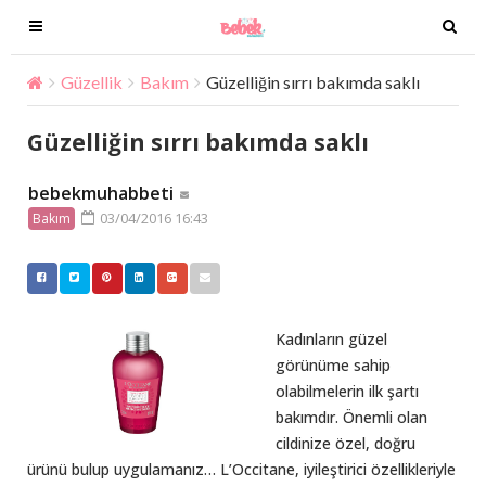
T
T
o
o
g
g
Güzellik
Bakım
Güzelliğin sırrı bakımda saklı
g
g
l
l
Güzelliğin sırrı bakımda saklı
e
e
n
n
bebekmuhabbeti
a
a
03/04/2016 16:43
Bakım
v
v
i
i
g
g
a
a
t
t
Kadınların güzel
i
i
görünüme sahip
o
o
olabilmelerin ilk şartı
n
n
bakımdır. Önemli olan
cildinize özel, doğru
ürünü bulup uygulamanız… L’Occitane, iyileştirici özellikleriyle