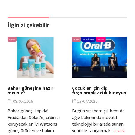
İlginizi çekebilir
BAKIM
BAKIM
BM GÜNDEM
ÇOCUK
Bahar güneşine hazır
Çocuklar için diş
mısınız?
fırçalamak artık bir oyun!
08/05/2026
23/04/2026
Bahar güneşi kapıda!
Bugün sizi hem şık hem de
Frudia’dan Solait’e, cildinizi
ağız bakımında inovatif
koruyacak en iyi Watsons
teknolojiyi bir arada sunan
güneş ürünleri ve bakım
yenilikle tanıştırmak.
DEVAMI