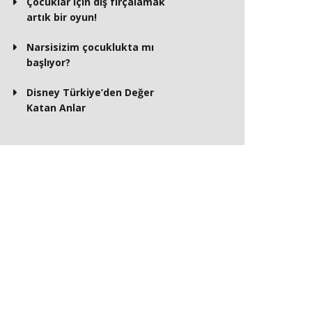
Çocuklar için diş fırçalamak
artık bir oyun!
Narsisizim çocuklukta mı
başlıyor?
Disney Türkiye’den Değer
Katan Anlar