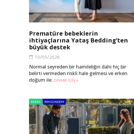
Prematüre bebeklerin
ihtiyaçlarına Yataş Bedding’ten
büyük destek
10/05/2026
Normal seyreden bir hamileliğin dahi hiç bir
belirti vermeden riskli hale gelmesi ve erken
doğum ile.
DEVAMI IÇIN
BEBEK
BM GÜNDEM