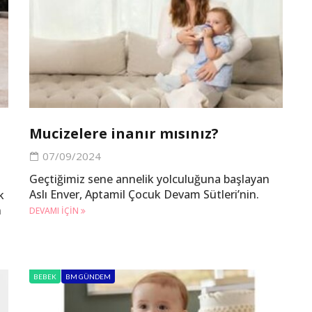
Mucizelere inanır mısınız?
07/09/2024
Geçtiğimiz sene annelik yolculuğuna başlayan
Aslı Enver, Aptamil Çocuk Devam Sütleri’nin.
k
n
DEVAMI IÇIN
BEBEK
BM GÜNDEM