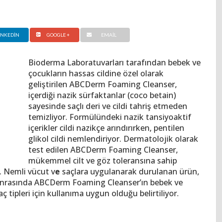
INKEDIN
GOOGLE +
EMAIL
Bioderma Laboratuvarları tarafından bebek ve
çocukların hassas cildine özel olarak
geliştirilen ABCDerm Foaming Cleanser,
içerdiği nazik sürfaktanlar (coco betain)
sayesinde saçlı deri ve cildi tahriş etmeden
temizliyor. Formülündeki nazik tansiyoaktif
içerikler cildi nazikçe arındırırken, pentilen
glikol cildi nemlendiriyor. Dermatolojik olarak
test edilen ABCDerm Foaming Cleanser,
mükemmel cilt ve göz toleransına sahip
. Nemli vücut v
e
saçlara uygulanarak durulanan ürün,
 sonrasında ABCDerm Foaming Cleanser’ın bebek ve
aç tipleri için kullanıma uygun olduğu belirtiliyor.