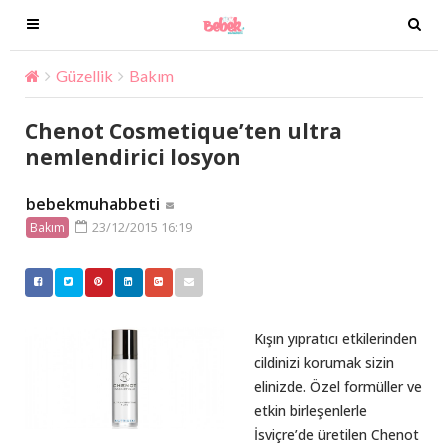
T
T
o
o
g
g
Güzellik
Bakım
Chenot Cosmetique’ten ultra nemlendi
g
g
l
l
Chenot Cosmetique’ten ultra
e
e
nemlendirici losyon
n
n
a
a
bebekmuhabbeti
v
v
23/12/2015 16:19
Bakım
i
i
g
g
a
a
t
t
i
i
Kışın yıpratıcı etkilerinden
o
o
cildinizi korumak sizin
n
n
elinizde. Özel formüller ve
etkin birleşenlerle
İsviçre’de üretilen Chenot