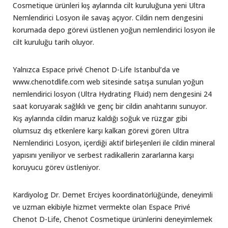
Cosmetique ürünleri kış aylarında cilt kuruluğuna yeni Ultra
Nemlendirici Losyon ile savaş açıyor. Cildin nem dengesini
korumada depo görevi üstlenen yoğun nemlendirici losyon ile
cilt kuruluğu tarih oluyor.
Yalnızca Espace privé Chenot D-Life Istanbul’da ve
www.chenotdlife.com web sitesinde satışa sunulan yoğun
nemlendirici losyon (Ultra Hydrating Fluid) nem dengesini 24
saat koruyarak sağlıklı ve genç bir cildin anahtarını sunuyor.
Kış aylarında cildin maruz kaldığı soğuk ve rüzgar gibi
olumsuz dış etkenlere karşı kalkan görevi gören Ultra
Nemlendirici Losyon, içerdiği aktif birleşenleri ile cildin mineral
yapısını yeniliyor ve serbest radikallerin zararlarına karşı
koruyucu görev üstleniyor.
Kardiyolog Dr. Demet Erciyes koordinatörlüğünde, deneyimli
ve uzman ekibiyle hizmet vermekte olan Espace Privé
Chenot D-Life, Chenot Cosmetique ürünlerini deneyimlemek