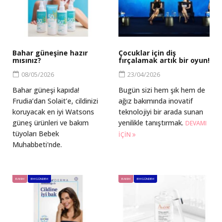
Bahar güneşine hazır
Çocuklar için diş
mısınız?
fırçalamak artık bir oyun!
08/05/2026
23/04/2026
Bahar güneşi kapıda!
Bugün sizi hem şık hem de
Frudia’dan Solait’e, cildinizi
ağız bakımında inovatif
koruyacak en iyi Watsons
teknolojiyi bir arada sunan
güneş ürünleri ve bakım
yenilikle tanıştırmak.
DEVAMI
tüyoları Bebek
IÇIN
Muhabbeti'nde.
BAKIM
BM GÜNDEM
BAKIM
BM GÜNDEM