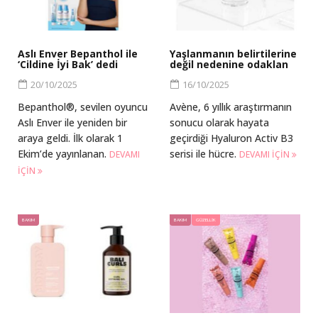
Aslı Enver Bepanthol ile
Yaşlanmanın belirtilerine
‘Cildine İyi Bak’ dedi
değil nedenine odaklan
20/10/2025
16/10/2025
Bepanthol®, sevilen oyuncu
Avène, 6 yıllık araştırmanın
Aslı Enver ile yeniden bir
sonucu olarak hayata
araya geldi. İlk olarak 1
geçirdiği Hyaluron Activ B3
Ekim’de yayınlanan.
serisi ile hücre.
DEVAMI
DEVAMI IÇIN
IÇIN
BAKIM
BAKIM
GÜZELLIK