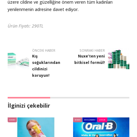
üzere cildine ve güzelliğine önem veren tüm kadınları
yenilenmenin adresine davet ediyor.
Ürün Fiyatı: 290TL
ÖNCEKI HABER
SONRAKI HABER
Kış
Nuxe’ten yeni
soğuklarından
bitkisel formül!
cildinizi
koruyun!
İlginizi çekebilir
BAKIM
BAKIM
BM GÜNDEM
ÇOCUK