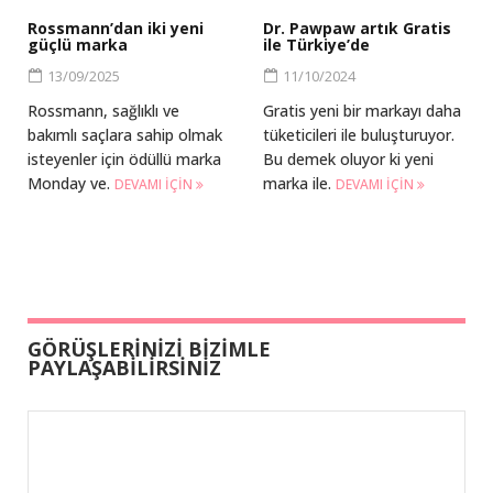
Rossmann’dan iki yeni
Dr. Pawpaw artık Gratis
güçlü marka
ile Türkiye’de
13/09/2025
11/10/2024
Rossmann, sağlıklı ve
Gratis yeni bir markayı daha
bakımlı saçlara sahip olmak
tüketicileri ile buluşturuyor.
isteyenler için ödüllü marka
Bu demek oluyor ki yeni
Monday ve.
marka ile.
DEVAMI IÇIN
DEVAMI IÇIN
GÖRÜŞLERİNİZİ BİZİMLE
PAYLAŞABİLİRSİNİZ