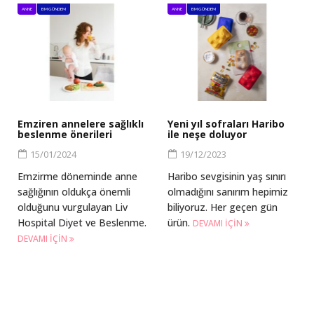
ANNE
BM GÜNDEM
ANNE
BM GÜNDEM
Emziren annelere sağlıklı
Yeni yıl sofraları Haribo
beslenme önerileri
ile neşe doluyor
15/01/2024
19/12/2023
Emzirme döneminde anne
Haribo sevgisinin yaş sınırı
sağlığının oldukça önemli
olmadığını sanırım hepimiz
olduğunu vurgulayan Liv
biliyoruz. Her geçen gün
Hospital Diyet ve Beslenme.
ürün.
DEVAMI IÇIN
DEVAMI IÇIN