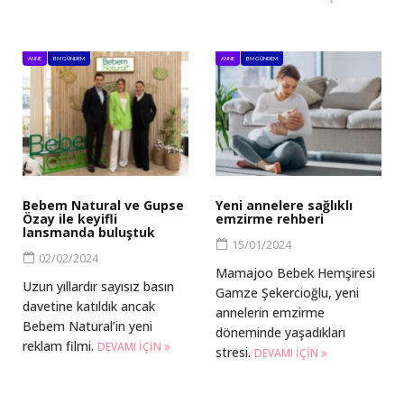
ANNE
BM GÜNDEM
ANNE
BM GÜNDEM
Bebem Natural ve Gupse
Yeni annelere sağlıklı
Özay ile keyifli
emzirme rehberi
lansmanda buluştuk
15/01/2024
02/02/2024
Mamajoo Bebek Hemşiresi
Uzun yıllardır sayısız basın
Gamze Şekercioğlu, yeni
davetine katıldık ancak
annelerin emzirme
Bebem Natural’in yeni
döneminde yaşadıkları
reklam filmi.
DEVAMI IÇIN
stresi.
DEVAMI IÇIN