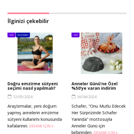
İlginizi çekebilir
ANNE
BM GÜNDEM
ANNE
Doğru emzirme sütyeni
Anneler Günü’ne Özel
seçimi nasıl yapılmalı?
%50’ye varan indirim
12/05/2024
26/04/2024
Araştırmalar, yeni doğum
Schafer, “Onu Mutlu Edecek
yapmış annelerin emzirme
Her Sürprizinde Schafer
sütyeni kullanımı konusunda
Yanında” mottosuyla
kafalarının.
Anneler Günü için
DEVAMI IÇIN
birbirinden.
DEVAMI IÇIN