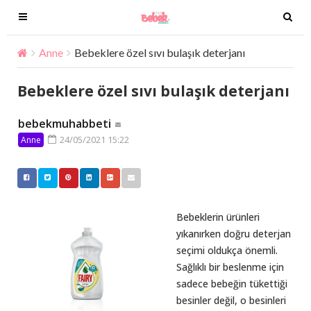
T
T
o
o
g
g
Anne
Bebeklere özel sıvı bulaşık deterjanı
g
g
l
l
Bebeklere özel sıvı bulaşık deterjanı
e
e
n
n
bebekmuhabbeti
a
a
24/05/2021 15:22
Anne
v
v
i
i
g
g
a
a
t
t
Bebeklerin ürünleri
i
i
yıkanırken doğru deterjan
o
o
seçimi oldukça önemli.
n
n
Sağlıklı bir beslenme için
sadece bebeğin tükettiği
besinler değil, o besinleri