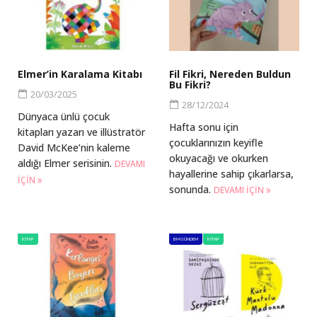
Elmer’in Karalama Kitabı
Fil Fikri, Nereden Buldun
Bu Fikri?
20/03/2025
28/12/2024
Dünyaca ünlü çocuk
Hafta sonu için
kitapları yazarı ve illüstratör
çocuklarınızın keyifle
David McKee’nin kaleme
okuyacağı ve okurken
aldığı Elmer serisinin.
DEVAMI
hayallerine sahip çıkarlarsa,
IÇIN
sonunda.
DEVAMI IÇIN
KITAP
BM GÜNDEM
KITAP