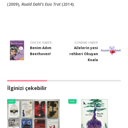
(2009),
Roald Dahl’s Esio Trot
(2014).
ÖNCEKI HABER
SONRAKI HABER
Benim Adım
Ailelerin yeni
Beethoven!
rehberi Okuyan
Koala
İlginizi çekebilir
KITAP
KITAP