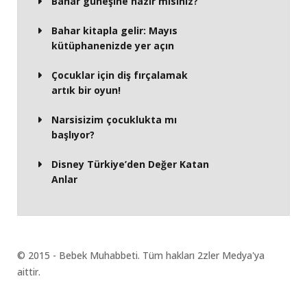
Bahar güneşine hazır mısınız?
Bahar kitapla gelir: Mayıs
kütüphanenizde yer açın
Çocuklar için diş fırçalamak
artık bir oyun!
Narsisizim çocuklukta mı
başlıyor?
Disney Türkiye’den Değer Katan
Anlar
© 2015 - Bebek Muhabbeti. Tüm hakları 2zler Medya'ya
aittir.