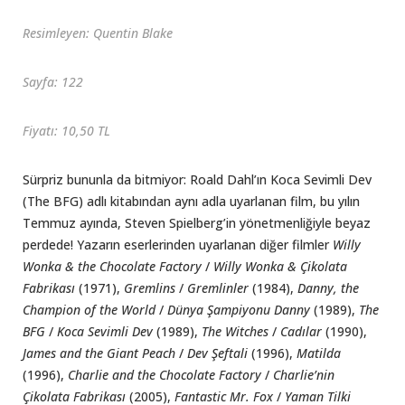
Resimleyen: Quentin Blake
Sayfa: 122
Fiyatı: 10,50 TL
Sürpriz bununla da bitmiyor: Roald Dahl’ın Koca Sevimli Dev
(The BFG) adlı kitabından aynı adla uyarlanan film, bu yılın
Temmuz ayında, Steven Spielberg’in yönetmenliğiyle beyaz
perdede! Yazarın eserlerinden uyarlanan diğer filmler
Willy
Wonka & the Chocolate Factory
/
Willy Wonka & Çikolata
Fabrikası
(1971),
Gremlins
/
Gremlinler
(1984),
Danny, the
Champion of the World
/
Dünya Şampiyonu Danny
(1989),
The
BFG
/
Koca Sevimli Dev
(1989),
The Witches
/
Cadılar
(1990),
James and the Giant Peach
/
Dev Şeftali
(1996),
Matilda
(1996),
Charlie and the Chocolate Factory
/
Charlie’nin
Çikolata Fabrikası
(2005),
Fantastic Mr. Fox
/
Yaman Tilki