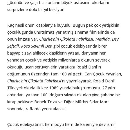
gücünün ve şaşırtıcı sonların büyük ustasının okurlarını
sürprizlerle dolu bir yıl bekliyor!
Kaç nesil onun kitaplarıyla büyüdü. Bugün pek çok yetişkinin
çocukluğunda unutulmaz yer etmiş sinema filmlerinde de
onun imzası var.
Charlie
’
nin Çikolata Fabrikası
,
Matilda
,
Dev
Ş
eftali
,
Koca Sevimli Dev
gibi çocuk edebiyatında birer
başyapıt sayılabilecek klasiklerin yazarı, dünyanın her
yanından çocuk ve yetişkin milyonlarca okurun severek
okuduğu uçarı serüvenlerin yaratıcısı Roald Dahl’ın
doğumunun üzerinden tam 100 yıl geçti. Can Çocuk Yayınları,
Charlie
’
nin Çikolata Fabrikası
’nı yayımlayarak, Roald Dahl’ı
Türkiyeli okurla ilk kez 1989 yılında buluşturmuştu. 27 yılın
ardından, yazarın 100. doğum yılında okurları yine şahane bir
kitap bekliyor: Benek Tozu ve Diğer Müthiş Sırlar Mart
sonunda, raflarda yerini alacak!
Çocuk edebiyatının, hem boyu hem de kalemiyle dev ismi