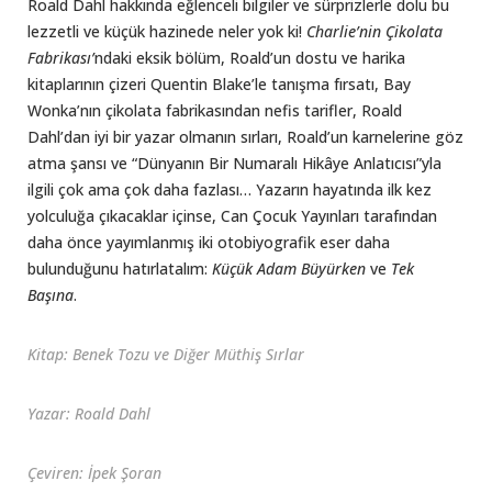
Roald Dahl hakkında eğlenceli bilgiler ve sürprizlerle dolu bu
lezzetli ve küçük hazinede neler yok ki!
Charlie’nin Çikolata
Fabrikası’
ndaki eksik bölüm, Roald’un dostu ve harika
kitaplarının çizeri Quentin Blake’le tanışma fırsatı, Bay
Wonka’nın çikolata fabrikasından nefis tarifler, Roald
Dahl’dan iyi bir yazar olmanın sırları, Roald’un karnelerine göz
atma şansı ve “Dünyanın Bir Numaralı Hikâye Anlatıcısı”yla
ilgili çok ama çok daha fazlası… Yazarın hayatında ilk kez
yolculuğa çıkacaklar içinse, Can Çocuk Yayınları tarafından
daha önce yayımlanmış iki otobiyografik eser daha
bulunduğunu hatırlatalım:
Küçük Adam Büyürken
ve
Tek
Başına
.
Kitap: Benek Tozu ve Diğer Müthiş Sırlar
Yazar: Roald Dahl
Çeviren: İpek Şoran