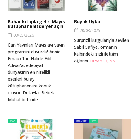
Bahar kitapla gelir: Mayıs
Büyük Uyku
kütüphanenizde yer açın
20/03/2025
08/05/2026
Sürprizli kurgularıyla sevilen
Can Yayınları Mayıs ayı yayın
Sabri Safiye, ormanın
programını duyurdu! Annie
kalbindeki gizli iletişim
Ernaux'tan Halide Edib
ağlarını.
DEVAMI IÇIN
Adıvar'a, edebiyat
dünyasının en nitelikli
eserleri bu ay
kütüphanenize konuk
oluyor. Detaylar Bebek
Muhabbeti'nde.
KITAP
BM GÜNDEM
KITAP