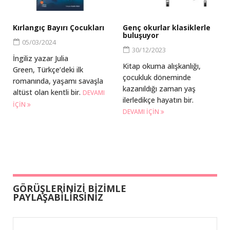
Kırlangıç Bayırı Çocukları
Genç okurlar klasiklerle
buluşuyor
05/03/2024
30/12/2023
İngiliz yazar Julia
Kitap okuma alışkanlığı,
Green, Türkçe’deki ilk
çocukluk döneminde
romanında, yaşamı savaşla
kazanıldığı zaman yaş
altüst olan kentli bir.
DEVAMI
ilerledikçe hayatın bir.
IÇIN
DEVAMI IÇIN
GÖRÜŞLERİNİZİ BİZİMLE
PAYLAŞABİLİRSİNİZ