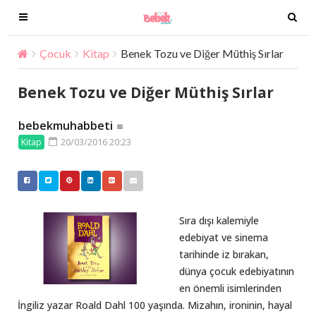
T
T
o
o
g
g
Çocuk
Kitap
Benek Tozu ve Diğer Müthiş Sırlar
g
g
l
l
Benek Tozu ve Diğer Müthiş Sırlar
e
e
n
n
bebekmuhabbeti
a
a
20/03/2016 20:23
Kitap
v
v
i
i
g
g
a
a
t
t
Sıra dışı kalemiyle
i
i
edebiyat ve sinema
o
o
tarihinde iz bırakan,
n
n
dünya çocuk edebiyatının
en önemli isimlerinden
İngiliz yazar Roald Dahl 100 yaşında. Mizahın, ironinin, hayal