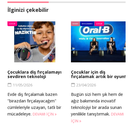
İlginizi çekebilir
ÇOCUK
BAKIM
BM GÜNDEM
ÇOCUK
Çocuklara diş fırçalamayı
Çocuklar için diş
sevdiren teknoloji
fırçalamak artık bir oyun!
11/05/2026
23/04/2026
Evde diş fırçalamak bazen
Bugün sizi hem şık hem de
"birazdan fırçalayacağım"
ağız bakımında inovatif
cümleleriyle uzayan, tatlı bir
teknolojiyi bir arada sunan
mücadeleye.
yenilikle tanıştırmak.
DEVAMI IÇIN
DEVAMI
IÇIN