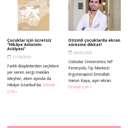
Çocuklar için ücretsiz
Otizmli çocuklarda ekran
“Hikâye Anlatımı
süresine dikkat!
Atölyesi”
20/03/2025
17/10/2025
Üsküdar Üniversitesi NP
Farklı disiplinlerden seçkilere
Feneryolu Tıp Merkezi
yer veren sergi mekânı
Ergoterapisti Emrullah
Meşher, ekim ayında da
Harun Kaya, aşırı ekran.
Hikâye İstanbul’da.
DEVAMI
DEVAMI IÇIN
IÇIN