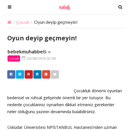
T
T
o
o
g
g
Çocuk
Oyun deyip geçmeyin!
g
g
l
l
Oyun deyip geçmeyin!
e
e
n
n
bebekmuhabbeti
a
a
26/08/2016 02:09
Çocuk
v
v
i
i
g
g
a
a
t
t
Çocukluk dönemi oyunları
i
i
bedensel ve ruhsal gelişimde önemli bir yer tutuyor. Bu
o
o
nedenle çocuklarınız oynarken dikkat etmeniz gerekenler
n
n
neler olduğunu yazının devamında bulabilirsiniz.
Üsküdar Üniversitesi NPİSTANBUL Hastanesi’nden uzman