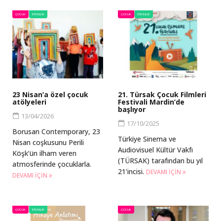
ÇOCUK
ETKINLIK
ÇOCUK
ETKINLIK
23 Nisan’a özel çocuk
21. Türsak Çocuk Filmleri
atölyeleri
Festivali Mardin’de
başlıyor
13/04/2026
17/10/2025
Borusan Contemporary, 23
Türkiye Sinema ve
Nisan coşkusunu Perili
Audiovisuel Kültür Vakfı
Köşk’ün ilham veren
(TÜRSAK) tarafından bu yıl
atmosferinde çocuklarla.
21’incisi.
DEVAMI IÇIN
DEVAMI IÇIN
ÇOCUK
ETKINLIK
ÇOCUK