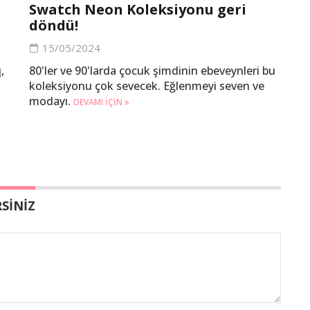
Swatch Neon Koleksiyonu geri
döndü!
15/05/2024
,
80'ler ve 90'larda çocuk şimdinin ebeveynleri bu
koleksiyonu çok sevecek. Eğlenmeyi seven ve
modayı.
DEVAMI IÇIN
SİNİZ