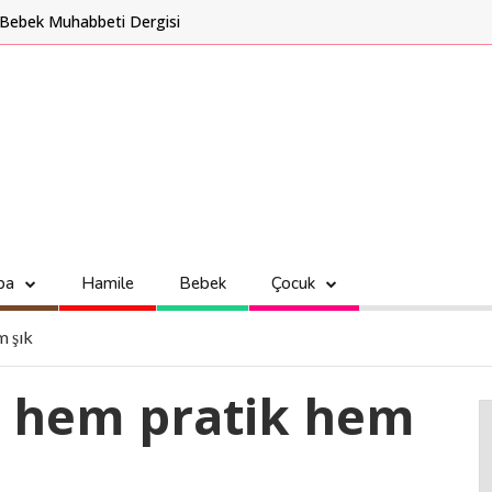
Bebek Muhabbeti Dergisi
ba
Hamile
Bebek
Çocuk
m şık
r hem pratik hem