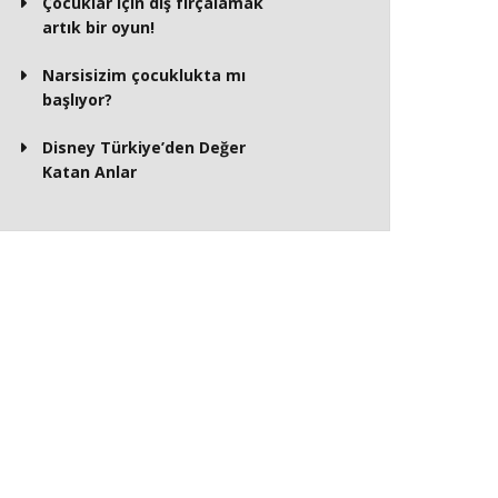
Çocuklar için diş fırçalamak
artık bir oyun!
Narsisizim çocuklukta mı
başlıyor?
Disney Türkiye’den Değer
Katan Anlar