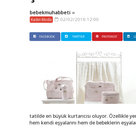
bebekmuhabbeti
02/02/2016 12:00
Kadın Moda
FACEBOOK
TWITTER
PINTEREST
L
tatilde en büyük kurtarıcısı oluyor. Özellikle y
hem kendi eşyalarını hem de bebeklerin eşyaların