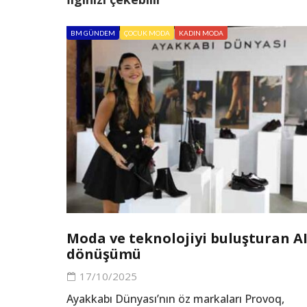
BM GÜNDEM
ÇOCUK MODA
KADIN MODA
Moda ve teknolojiyi buluşturan A
dönüşümü
17/10/2025
Ayakkabı Dünyası’nın öz markaları Provoq,