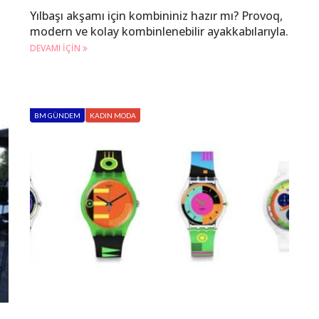
Yılbaşı akşamı için kombininiz hazır mı? Provoq,
modern ve kolay kombinlenebilir ayakkabılarıyla.
DEVAMI IÇIN
BM GÜNDEM
KADIN MODA