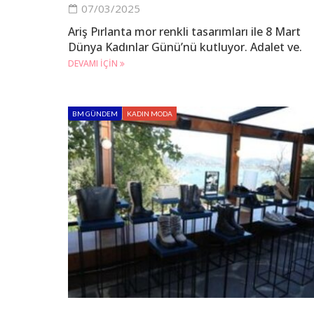
07/03/2025
Ariş Pırlanta mor renkli tasarımları ile 8 Mart
Dünya Kadınlar Günü’nü kutluyor. Adalet ve.
DEVAMI IÇIN
BM GÜNDEM
KADIN MODA