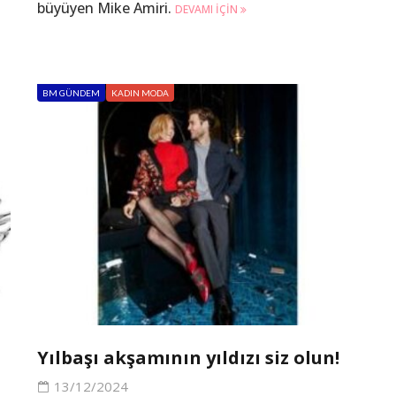
büyüyen Mike Amiri.
DEVAMI IÇIN
BM GÜNDEM
KADIN MODA
Yılbaşı akşamının yıldızı siz olun!
13/12/2024