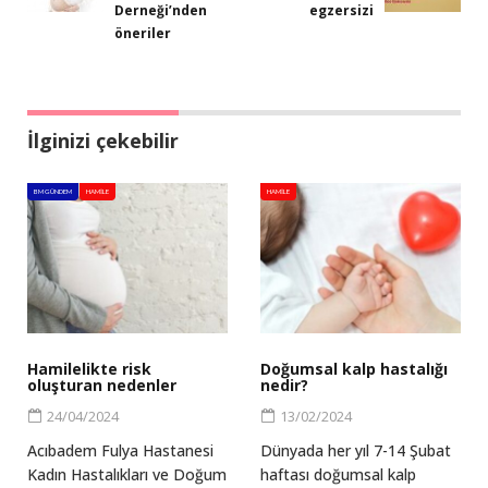
Derneği’nden
egzersizi
öneriler
İlginizi çekebilir
BM GÜNDEM
HAMILE
HAMILE
Hamilelikte risk
Doğumsal kalp hastalığı
oluşturan nedenler
nedir?
24/04/2024
13/02/2024
Acıbadem Fulya Hastanesi
Dünyada her yıl 7-14 Şubat
Kadın Hastalıkları ve Doğum
haftası doğumsal kalp