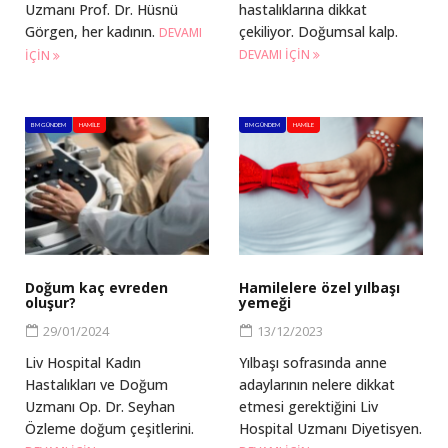
Uzmanı Prof. Dr. Hüsnü
hastalıklarına dikkat
Görgen, her kadının.
çekiliyor. Doğumsal kalp.
DEVAMI
DEVAMI IÇIN
IÇIN
BM GÜNDEM
HAMILE
BM GÜNDEM
HAMILE
Doğum kaç evreden
Hamilelere özel yılbaşı
oluşur?
yemeği
29/01/2024
13/12/2023
Liv Hospital Kadın
Yılbaşı sofrasında anne
Hastalıkları ve Doğum
adaylarının nelere dikkat
Uzmanı Op. Dr. Seyhan
etmesi gerektiğini Liv
Özleme doğum çeşitlerini.
Hospital Uzmanı Diyetisyen.