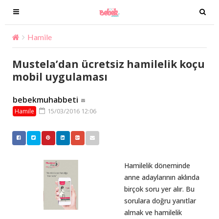
T
T
o
o
g
g
Hamile
Mustela’dan ücretsiz hamilelik koçu mobil uygu
g
g
l
l
Mustela’dan ücretsiz hamilelik koçu
e
e
mobil uygulaması
n
n
a
a
bebekmuhabbeti
v
v
15/03/2016 12:06
Hamile
i
i
g
g
a
a
t
t
i
i
Hamilelik döneminde
o
o
anne adaylarının aklında
n
n
birçok soru yer alır. Bu
sorulara doğru yanıtlar
almak ve hamilelik