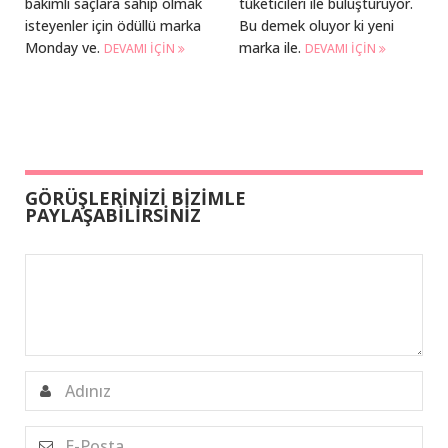
bakımlı saçlara sahip olmak
tüketicileri ile buluşturuyor.
isteyenler için ödüllü marka
Bu demek oluyor ki yeni
Monday ve.
marka ile.
DEVAMI IÇIN
DEVAMI IÇIN
GÖRÜŞLERİNİZİ BİZİMLE
PAYLAŞABİLİRSİNİZ