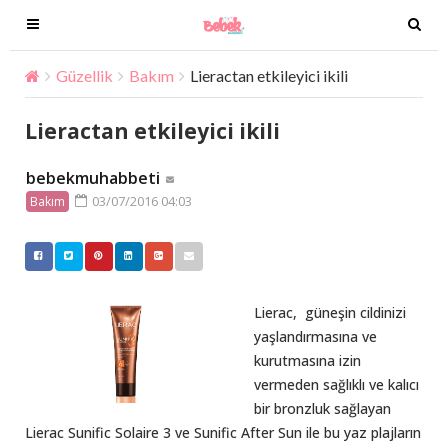
T
T
o
o
g
g
Güzellik
Bakım
Lieractan etkileyici ikili
g
g
l
l
Lieractan etkileyici ikili
e
e
n
n
bebekmuhabbeti
a
a
03/07/2016 04:03
Bakım
v
v
i
i
g
g
a
a
t
t
Lierac, güneşin cildinizi
i
i
yaşlandırmasına ve
o
o
kurutmasına izin
n
n
vermeden sağlıklı ve kalıcı
bir bronzluk sağlayan
Lierac Sunific Solaire 3 ve Sunific After Sun ile bu yaz plajların