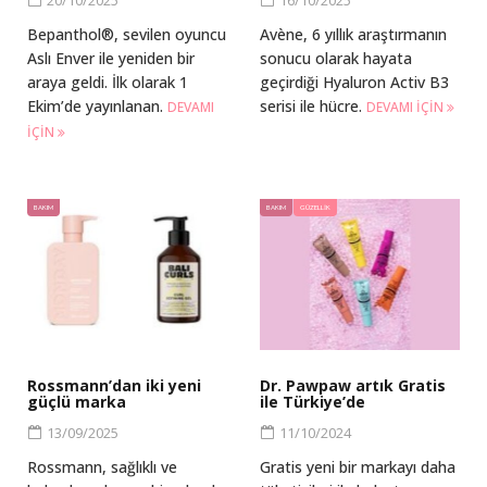
20/10/2025
16/10/2025
Bepanthol®, sevilen oyuncu
Avène, 6 yıllık araştırmanın
Aslı Enver ile yeniden bir
sonucu olarak hayata
araya geldi. İlk olarak 1
geçirdiği Hyaluron Activ B3
Ekim’de yayınlanan.
serisi ile hücre.
DEVAMI
DEVAMI IÇIN
IÇIN
BAKIM
BAKIM
GÜZELLIK
Rossmann’dan iki yeni
Dr. Pawpaw artık Gratis
güçlü marka
ile Türkiye’de
13/09/2025
11/10/2024
Rossmann, sağlıklı ve
Gratis yeni bir markayı daha