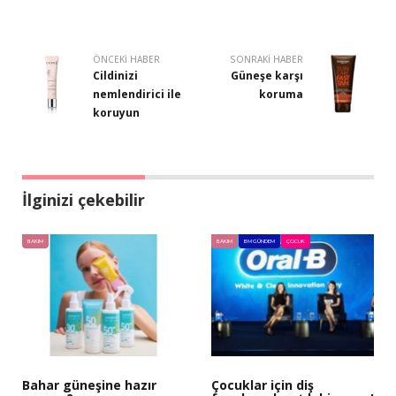
ÖNCEKI HABER
SONRAKI HABER
Cildinizi
Güneşe karşı
nemlendirici ile
koruma
koruyun
İlginizi çekebilir
BAKIM
BAKIM
BM GÜNDEM
ÇOCUK
Bahar güneşine hazır
Çocuklar için diş