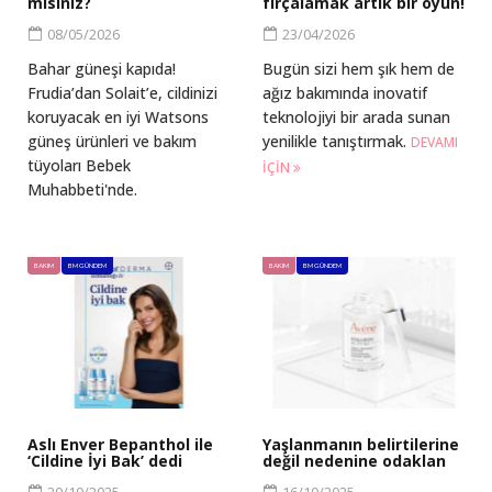
mısınız?
fırçalamak artık bir oyun!
08/05/2026
23/04/2026
Bahar güneşi kapıda!
Bugün sizi hem şık hem de
Frudia’dan Solait’e, cildinizi
ağız bakımında inovatif
koruyacak en iyi Watsons
teknolojiyi bir arada sunan
güneş ürünleri ve bakım
yenilikle tanıştırmak.
DEVAMI
tüyoları Bebek
IÇIN
Muhabbeti'nde.
BAKIM
BM GÜNDEM
BAKIM
BM GÜNDEM
Aslı Enver Bepanthol ile
Yaşlanmanın belirtilerine
‘Cildine İyi Bak’ dedi
değil nedenine odaklan