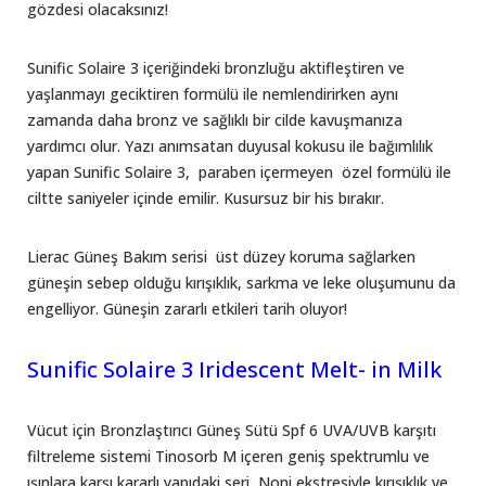
gözdesi olacaksınız!
Sunific Solaire 3 içeriğindeki bronzluğu aktifleştiren ve
yaşlanmayı geciktiren formülü ile nemlendirirken aynı
zamanda daha bronz ve sağlıklı bir cilde kavuşmanıza
yardımcı olur. Yazı anımsatan duyusal kokusu ile bağımlılık
yapan Sunific Solaire 3, paraben içermeyen özel formülü ile
ciltte saniyeler içinde emilir. Kusursuz bir his bırakır.
Lierac Güneş Bakım serisi üst düzey koruma sağlarken
güneşin sebep olduğu kırışıklık, sarkma ve leke oluşumunu da
engelliyor. Güneşin zararlı etkileri tarih oluyor!
Sunific Solaire 3 Iridescent Melt- in Milk
Vücut için Bronzlaştırıcı Güneş Sütü Spf 6 UVA/UVB karşıtı
filtreleme sistemi Tinosorb M içeren geniş spektrumlu ve
ışınlara karşı kararlı yapıdaki seri, Noni ekstresiyle kırışıklık ve