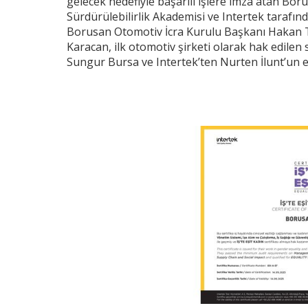
gelecek hedefiyle başarılı işlere imza atan Boru
Sürdürülebilirlik Akademisi ve Intertek tarafın
Borusan Otomotiv İcra Kurulu Başkanı Hakan Ti
Karacan, ilk otomotiv şirketi olarak hak edilen 
Sungur Bursa ve Intertek’ten Nurten İlunt’un el