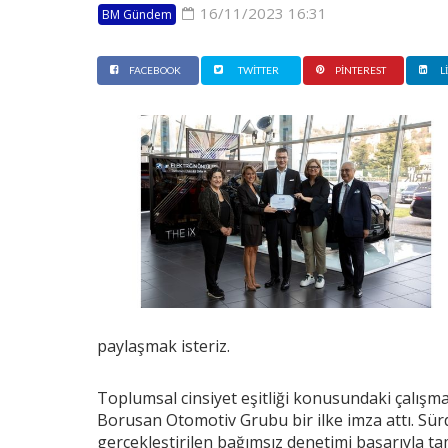
16/11/2023 16:31
BM Gündem
FACEBOOK
TWITTER
PINTEREST
L
paylaşmak isteriz.
Toplumsal cinsiyet eşitliği konusundaki çalışma
Borusan Otomotiv Grubu bir ilke imza attı. Sürdür
gerçekleştirilen bağımsız denetimi başarıyla 