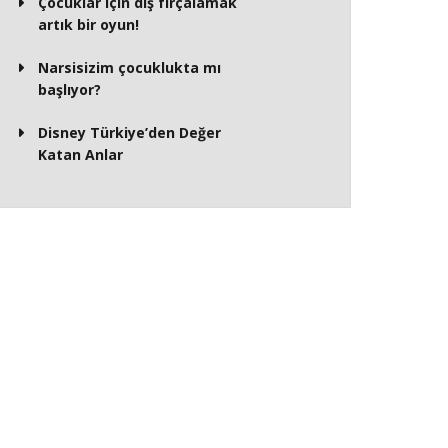
Çocuklar için diş fırçalamak
artık bir oyun!
Narsisizim çocuklukta mı
başlıyor?
Disney Türkiye’den Değer
Katan Anlar