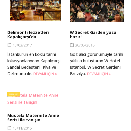
Delimonti lezzetleri
W Secret Garden yaza
Kapalıçarşı’da
hazır!
13/03/2017
30/05/2016
İstanbul’un en köklü tarihi
Göz alıcı görünümüyle tarihi
lokasyonlarından Kapalıçarşı
şıklıkla buluşturan W Hotel
Sandal Bedesteni, Kiva ve
Istanbul, W Secret Garden'ı
Delimonti ile.
Brezilya.
DEVAMI IÇIN
DEVAMI IÇIN
BM ORADA
Mustela Maternite Anne
Serisi ile tanışın!
15/11/2015