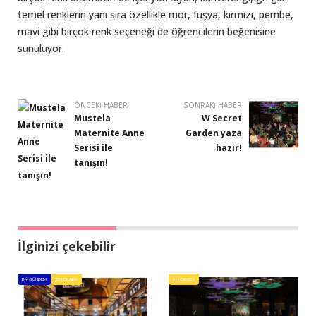
temel renklerin yanı sıra özellikle mor, fuşya, kırmızı, pembe,
mavi gibi birçok renk seçeneği de öğrencilerin beğenisine
sunuluyor.
ÖNCEKI HABER
SONRAKI HABER
Mustela
W Secret
Maternite Anne
Garden yaza
Serisi ile
hazır!
tanışın!
İlginizi çekebilir
BM GÜNDEM
BM ORADA
BM ORADA