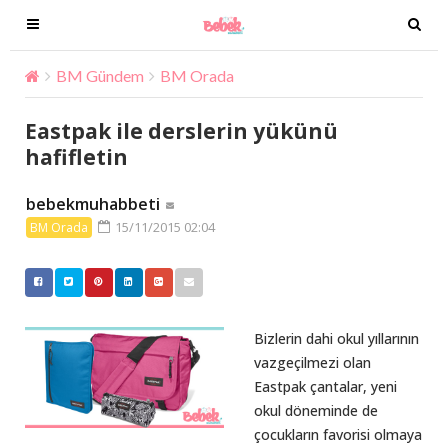
T
T
o
o
g
g
BM Gündem
BM Orada
Eastpak ile derslerin yükünü h
g
g
l
l
Eastpak ile derslerin yükünü
e
e
hafifletin
n
n
a
a
bebekmuhabbeti
v
v
15/11/2015 02:04
BM Orada
i
i
g
g
a
a
t
t
i
i
Bizlerin dahi okul yıllarının
o
o
vazgeçilmezi olan
n
n
Eastpak çantalar, yeni
okul döneminde de
çocukların favorisi olmaya