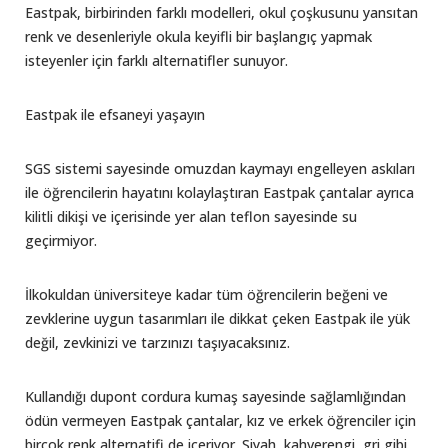
Eastpak, birbirinden farklı modelleri, okul çoşkusunu yansıtan
renk ve desenleriyle okula keyifli bir başlangıç yapmak
isteyenler için farklı alternatifler sunuyor.
Eastpak ile efsaneyi yaşayın
SGS sistemi sayesinde omuzdan kaymayı engelleyen askıları
ile öğrencilerin hayatını kolaylaştıran Eastpak çantalar ayrıca
kilitli dikişi ve içerisinde yer alan teflon sayesinde su
geçirmiyor.
İlkokuldan üniversiteye kadar tüm öğrencilerin beğeni ve
zevklerine uygun tasarımları ile dikkat çeken Eastpak ile yük
değil, zevkinizi ve tarzınızı taşıyacaksınız.
Kullandığı dupont cordura kumaş sayesinde sağlamlığından
ödün vermeyen Eastpak çantalar, kız ve erkek öğrenciler için
birçok renk alternatifi de içeriyor. Siyah, kahverengi, gri gibi