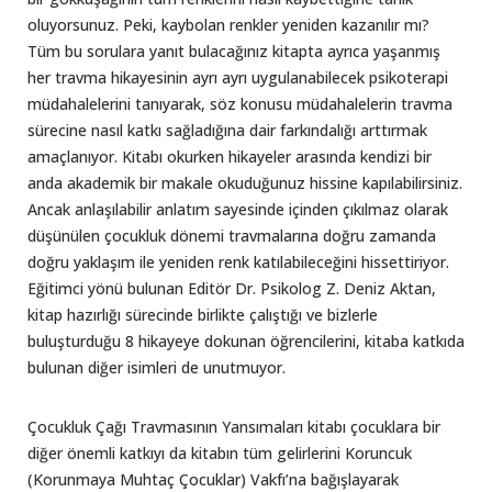
oluyorsunuz. Peki, kaybolan renkler yeniden kazanılır mı?
Tüm bu sorulara yanıt bulacağınız kitapta ayrıca yaşanmış
her travma hikayesinin ayrı ayrı uygulanabilecek psikoterapi
müdahalelerini tanıyarak, söz konusu müdahalelerin travma
sürecine nasıl katkı sağladığına dair farkındalığı arttırmak
amaçlanıyor. Kitabı okurken hikayeler arasında kendizi bir
anda akademik bir makale okuduğunuz hissine kapılabilirsiniz.
Ancak anlaşılabilir anlatım sayesinde içinden çıkılmaz olarak
düşünülen çocukluk dönemi travmalarına doğru zamanda
doğru yaklaşım ile yeniden renk katılabileceğini hissettiriyor.
Eğitimci yönü bulunan Editör Dr. Psikolog Z. Deniz Aktan,
kitap hazırlığı sürecinde birlikte çalıştığı ve bizlerle
buluşturduğu 8 hikayeye dokunan öğrencilerini, kitaba katkıda
bulunan diğer isimleri de unutmuyor.
Çocukluk Çağı Travmasının Yansımaları kitabı çocuklara bir
diğer önemli katkıyı da kitabın tüm gelirlerini Koruncuk
(Korunmaya Muhtaç Çocuklar) Vakfı’na bağışlayarak