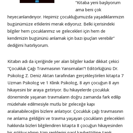
“Kitaba yeni başlıyorum
ama beni çok
heyecanlandırıyor. Hepimiz çocukluğumuzda yaşadıklarımızın
bugünümüze etkilerini merak ediyoruz. Belki içerisindeki
bilgiler hem çocuklarımız ve gelecekleri için hem de
kendimizin bugününü anlamak için bazı ipuçları verebilir”
dediğimi hatırlıyorum.
Kitabın adı da içeriğinde yer alan bilgiler kadar dikkat çekici
“Çocukluk Çağı Travmasının Yansımaları”! Editörlüğünü Dr.
Psikolog Z. Deniz Aktan tarafından gerçekleştirilen kitapta 7
Uzman Psikolog ve 1 Klinik Psikolog, 8 ayrı çocuğun 8 ayrı
hikayesini bir araya getiriyor. Bu hikayelerde çocukluk
döneminde yaşanan travmaların doğru zamanda fark edilip
müdehale edilmesiyle mutlu bir geleceğe kapı
aralanabileceğini bizlere anlatıyor. Çocukluk çağı travmasının
ne anlama geldiğini ve travma yaşayan çocukların gelecekleri
hakkında bizleri bilgilendiren kitapta 8 çocuğun hikayesinden
bir gökkuşağının tüm renklerini nasıl kaybettiğine tanık