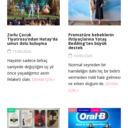
Zorlu Çocuk
Prematüre bebeklerin
Tiyatrosu’ndan Hatay’da
ihtiyaçlarına Yataş
umut dolu buluşma
Bedding’ten büyük
destek
11/05/2026
10/05/2026
Hayatın sadece birkaç
Normal seyreden bir
saniyede değiştiğini üç yıl
hamileliğin dahi hiç bir belirti
önce yaşadığımız asrın
vermeden riskli hale gelmesi
felaketi olan.
DEVAMI IÇIN
ve erken doğum ile.
DEVAMI
IÇIN
KITAP
BAKIM
BM GÜNDEM
ÇOCUK