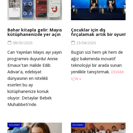
Bahar kitapla gelir: Mayıs
Çocuklar için diş
kütüphanenizde yer açın
fırçalamak artık bir oyun!
08/05/2026
23/04/2026
Can Yayınları Mayıs ayı yayın
Bugün sizi hem şık hem de
programını duyurdu! Annie
ağız bakımında inovatif
Ernaux'tan Halide Edib
teknolojiyi bir arada sunan
Adıvar'a, edebiyat
yenilikle tanıştırmak.
DEVAMI
dünyasının en nitelikli
IÇIN
eserleri bu ay
kütüphanenize konuk
oluyor. Detaylar Bebek
Muhabbeti'nde.
BM GÜNDEM
BM GÜNDEM