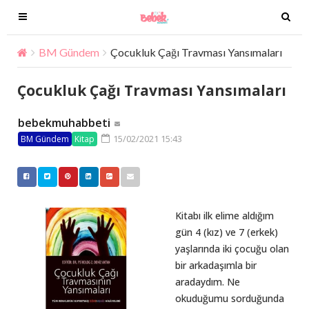
T
T
o
o
g
g
BM Gündem
Çocukluk Çağı Travması Yansımaları
g
g
l
l
Çocukluk Çağı Travması Yansımaları
e
e
n
n
bebekmuhabbeti
a
a
15/02/2021 15:43
BM Gündem
Kitap
v
v
i
i
g
g
a
a
t
t
Kitabı ilk elime aldığım
i
i
gün 4 (kız) ve 7 (erkek)
o
o
yaşlarında iki çocuğu olan
n
n
bir arkadaşımla bir
aradaydım. Ne
okuduğumu sorduğunda