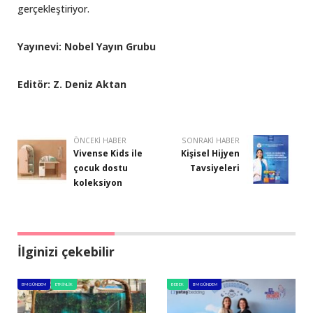
gerçekleştiriyor.
Yayınevi: Nobel Yayın Grubu
Editör: Z. Deniz Aktan
ÖNCEKI HABER
SONRAKI HABER
Vivense Kids ile
Kişisel Hijyen
çocuk dostu
Tavsiyeleri
koleksiyon
İlginizi çekebilir
BM GÜNDEM
ETKINLIK
BEBEK
BM GÜNDEM