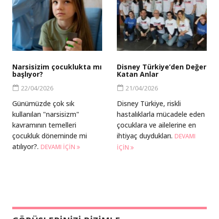
Narsisizim çocuklukta mı
Disney Türkiye’den Değer
başlıyor?
Katan Anlar
22/04/2026
21/04/2026
Günümüzde çok sık
Disney Türkiye, riskli
kullanılan "narsisizm"
hastalıklarla mücadele eden
kavramının temelleri
çocuklara ve ailelerine en
çocukluk döneminde mi
ihtiyaç duydukları.
DEVAMI
atılıyor?.
DEVAMI IÇIN
IÇIN