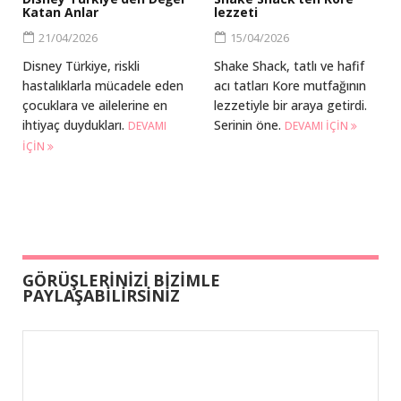
Katan Anlar
lezzeti
21/04/2026
15/04/2026
Disney Türkiye, riskli
Shake Shack, tatlı ve hafif
hastalıklarla mücadele eden
acı tatları Kore mutfağının
çocuklara ve ailelerine en
lezzetiyle bir araya getirdi.
ihtiyaç duydukları.
Serinin öne.
DEVAMI
DEVAMI IÇIN
IÇIN
GÖRÜŞLERİNİZİ BİZİMLE
PAYLAŞABİLİRSİNİZ