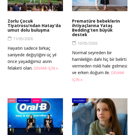
Zorlu Çocuk
Prematüre bebeklerin
Tiyatrosu’ndan Hatay’da
ihtiyaçlarına Yataş
umut dolu buluşma
Bedding’ten büyük
destek
11/05/2026
10/05/2026
Hayatın sadece birkaç
Normal seyreden bir
saniyede değiştiğini üç yıl
hamileliğin dahi hiç bir belirti
önce yaşadığımız asrın
vermeden riskli hale gelmesi
felaketi olan.
DEVAMI IÇIN
ve erken doğum ile.
DEVAMI
IÇIN
BAKIM
BM GÜNDEM
ÇOCUK
BM GÜNDEM