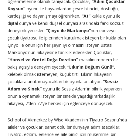
öğrenmelerine olanak tanıyacak. Çocuklar,
“Adını Çocuklar
Koysun”
oyunu ile hayvanlardan çevre bilincini, dostluğu,
kardeşliği ve dayanışmayı öğrenirken,
“At”
kukla oyunu ile
dijital dünya ve kendi düşsel dünyası arasındaki farkı sözsüz
deneyimleyecekler.
“Çinyo ile Markonyo”
nun ebeveyn-
çocuk tiyatrosu ile iplerinden kurtulmak isteyen bir kukla olan
Çinyo ile onun için her şeyin iyi olmasını isteyen ustası
Markonyo’nun hikayesine tanıklık edecekler. Çocuklar,
“Hansel ve Gretel Doğa Dostları”
masalını modern bir
bakış açısıyla deneyimleyecek.
“Lıkır’ın Doğum Günü”,
kelebek olmak istemeyen, küçük tırtıl Lıkır’ın hikayesini
çocuklara unutamayacakları bir oyunla anlatıyor.
“Sessiz
Adam ve Sinek”
oyunu ile Sessiz Adam’ın piknik yaparken
onunla oynamak isteyen bir sinekle yaşadığı ‘arkadaşlık’
hikayesi, 7’den 77’ye herkes için eğlenceye dönüşecek.
School of Akmerkez by Wise Akademi’nin Tiyatro Sezonu’nda
aileler ve çocuklar, sanat dolu bir dünyaya adım atacaklar.
Tiyatro, eğitim, eğlence ve aile birliği için mükemmel bir