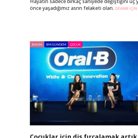
Hayatın sadece birkaç saniyede değiştiğini üç y
önce yaşadığımız asrın felaketi olan.
DEVAMI IÇIN
BAKIM
BM GÜNDEM
ÇOCUK
Çocuklar için diş fırçalamak artık