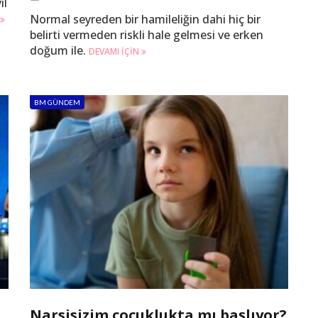
ıl
Normal seyreden bir hamileliğin dahi hiç bir
belirti vermeden riskli hale gelmesi ve erken
doğum ile.
DEVAMI IÇIN
BM GÜNDEM
Narsisizim çocuklukta mı başlıyor?