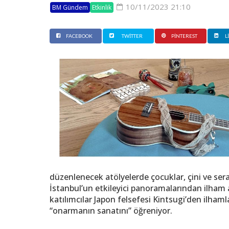
10/11/2023 21:10
BM Gündem
Etkinlik
FACEBOOK
TWITTER
PINTEREST
L
düzenlenecek atölyelerde çocuklar, çini ve ser
İstanbul’un etkileyici panoramalarından ilham 
katılımcılar Japon felsefesi Kintsugi’den ilham
“onarmanın sanatını” öğreniyor.