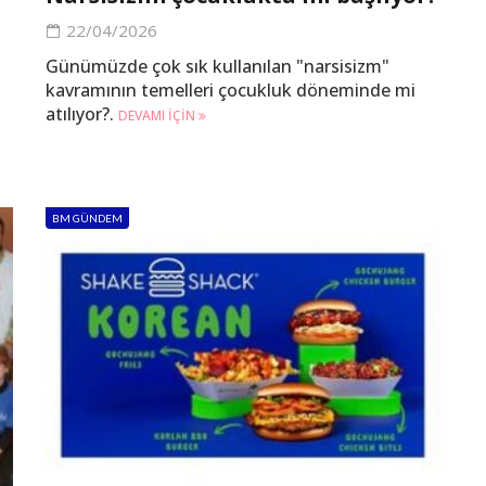
22/04/2026
Günümüzde çok sık kullanılan "narsisizm"
kavramının temelleri çocukluk döneminde mi
atılıyor?.
DEVAMI IÇIN
BM GÜNDEM