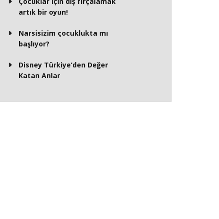
Çocuklar için diş fırçalamak
artık bir oyun!
Narsisizim çocuklukta mı
başlıyor?
Disney Türkiye’den Değer
Katan Anlar