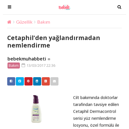
T
T
o
o
g
g
Güzellik
Bakım
Cetaphil’den yağlandırmadan nemlen
g
g
l
l
Cetaphil’den yağlandırmadan
e
e
nemlendirme
n
n
a
a
bebekmuhabbeti
v
v
13/03/2017 22:36
Bakım
i
i
g
g
a
a
t
t
i
i
Cilt bakımında doktorlar
o
o
tarafından tavsiye edilen
n
n
Cetaphil Dermacontrol
serisi yüz nemlendirme
losyonu, özel formülü ile