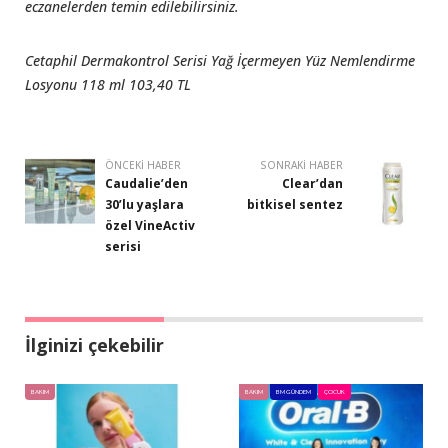
eczanelerden temin edilebilirsiniz.
Cetaphil Dermakontrol Serisi Yağ İçermeyen Yüz Nemlendirme
Losyonu 118 ml 103,40 TL
ÖNCEKI HABER
SONRAKI HABER
Caudalie’den
Clear’dan
30’lu yaşlara
bitkisel sentez
özel VineActiv
serisi
İlginizi çekebilir
BAKIM
BAKIM
BM GÜNDEM
ÇOCUK