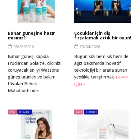
Bahar güneşine hazır
Çocuklar için diş
mısınız?
fırçalamak artık bir oyun!
08/05/2026
23/04/2026
Bahar güneşi kapıda!
Bugün sizi hem şık hem de
Frudia’dan Solait’e, cildinizi
ağız bakımında inovatif
koruyacak en iyi Watsons
teknolojiyi bir arada sunan
güneş ürünleri ve bakım
yenilikle tanıştırmak.
DEVAMI
tüyoları Bebek
IÇIN
Muhabbeti'nde.
BAKIM
BM GÜNDEM
BAKIM
BM GÜNDEM