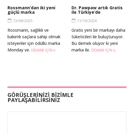
Rossmann’dan iki yeni
Dr. Pawpaw artık Gratis
güçlü marka
ile Türkiye’de
13/09/2025
11/10/2024
Rossmann, sağlıklı ve
Gratis yeni bir markayı daha
bakımlı saçlara sahip olmak
tüketicileri ile buluşturuyor.
isteyenler için ödüllü marka
Bu demek oluyor ki yeni
Monday ve.
marka ile.
DEVAMI IÇIN
DEVAMI IÇIN
GÖRÜŞLERİNİZİ BİZİMLE
PAYLAŞABİLİRSİNİZ