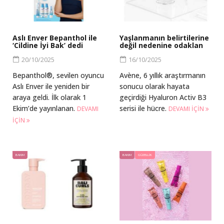
Aslı Enver Bepanthol ile
Yaşlanmanın belirtilerine
‘Cildine İyi Bak’ dedi
değil nedenine odaklan
20/10/2025
16/10/2025
Bepanthol®, sevilen oyuncu
Avène, 6 yıllık araştırmanın
Aslı Enver ile yeniden bir
sonucu olarak hayata
araya geldi. İlk olarak 1
geçirdiği Hyaluron Activ B3
Ekim’de yayınlanan.
serisi ile hücre.
DEVAMI
DEVAMI IÇIN
IÇIN
BAKIM
BAKIM
GÜZELLIK