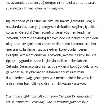
kış aylarında da cildin yağ dengesini kontrol altında tutarak
yüzünüzün ihtiyacı olan nemi sağlıyor.
Kış aylarında yağlı ciltler de özel bir bakım gerektirir. Soğuk
havalarda bozulan yağ dengesini dikkatlice seçilmiş içeriklerle
koruyan Cetaphil Dermacontrol serisi yüz nemlendirme
losyonu, seramid teknolojisi sayesinde cilt bariyerini yeniden
oluşturur. UV ışınlarının zararlı etkilerinden korumak için her
mevsim kullanılması tavsiye edilen koruyucular içeren
Cetaphil Yüz Nemlendirme Losyonu, akneye eğilimli her cilt
tipi için uygundur. Akne ilaçlarıyla birlikte kullanılabilen
Cetaphil Dermacontrol serisi, yüz yıkama köpüğündeki çinko
glukonat ile ilk yıkamadan itibaren sebum üretimini
düzenlerken, yağ içermeyen yüz nemlendirme losyonu ise
hızlı emilen formülü ile cildin nem ihtiyacını karşılıyor.
Size daha sağlıklı bir cilt vaat eden Cetaphil Dermacontrol
serisi ürünlerini Eczacıbaşı İlaç Pazarlama güvencesiyle