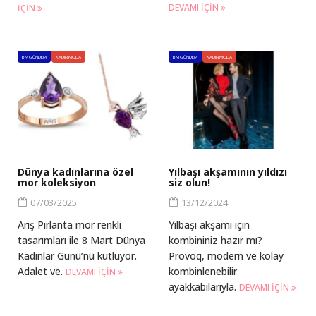
DEVAMI IÇIN
IÇIN
BM GÜNDEM
KADIN MODA
BM GÜNDEM
KADIN MODA
Dünya kadınlarına özel
Yılbaşı akşamının yıldızı
mor koleksiyon
siz olun!
07/03/2025
13/12/2024
Ariş Pırlanta mor renkli
Yılbaşı akşamı için
tasarımları ile 8 Mart Dünya
kombininiz hazır mı?
Kadınlar Günü’nü kutluyor.
Provoq, modern ve kolay
Adalet ve.
kombinlenebilir
DEVAMI IÇIN
ayakkabılarıyla.
DEVAMI IÇIN