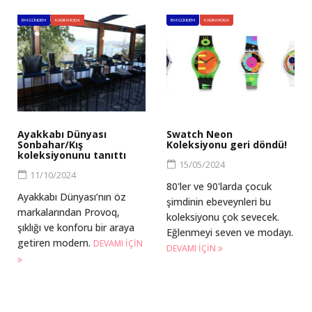
BM GÜNDEM
KADIN MODA
BM GÜNDEM
KADIN MODA
Ayakkabı Dünyası
Swatch Neon
Sonbahar/Kış
Koleksiyonu geri döndü!
koleksiyonunu tanıttı
15/05/2024
11/10/2024
80'ler ve 90'larda çocuk
Ayakkabı Dünyası’nın öz
şimdinin ebeveynleri bu
markalarından Provoq,
koleksiyonu çok sevecek.
şıklığı ve konforu bir araya
Eğlenmeyi seven ve modayı.
getiren modern.
DEVAMI IÇIN
DEVAMI IÇIN