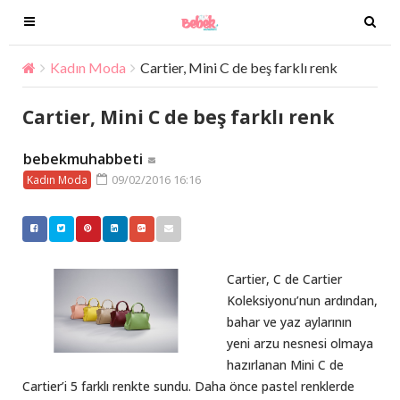
T
T
o
o
g
g
Kadın Moda
Cartier, Mini C de beş farklı renk
g
g
l
l
Cartier, Mini C de beş farklı renk
e
e
n
n
bebekmuhabbeti
a
a
09/02/2016 16:16
Kadın Moda
v
v
i
i
g
g
a
a
t
t
Cartier, C de Cartier
i
i
Koleksiyonu’nun ardından,
o
o
bahar ve yaz aylarının
n
n
yeni arzu nesnesi olmaya
hazırlanan Mini C de
Cartier’i 5 farklı renkte sundu. Daha önce pastel renklerde