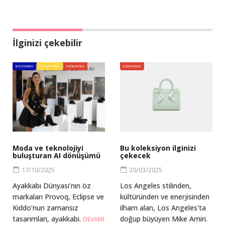
İlginizi çekebilir
BM GÜNDEM
ÇOCUK MODA
KADIN MODA
KADIN MODA
Moda ve teknolojiyi
Bu koleksiyon ilginizi
buluşturan AI dönüşümü
çekecek
17/10/2025
20/03/2025
Ayakkabı Dünyası’nın öz
Los Angeles stilinden,
markaları Provoq, Eclipse ve
kültüründen ve enerjisinden
Kiddo’nun zamansız
ilham alan, Los Angeles'ta
tasarımları, ayakkabı.
doğup büyüyen Mike Amiri.
DEVAMI