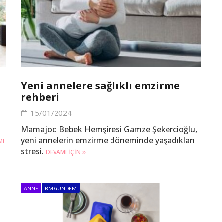
Yeni annelere sağlıklı emzirme
rehberi
15/01/2024
Mamajoo Bebek Hemşiresi Gamze Şekercioğlu,
yeni annelerin emzirme döneminde yaşadıkları
MI
stresi.
DEVAMI IÇIN
ANNE
BM GÜNDEM