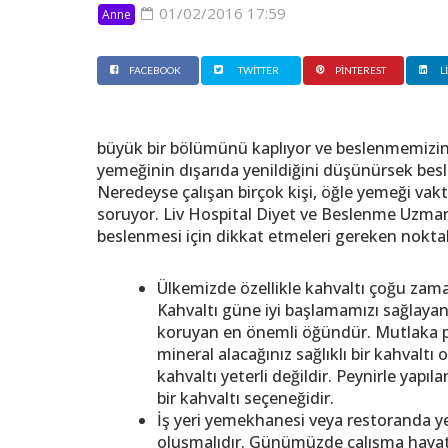
01/02/2016 17:59
Anne
FACEBOOK
TWITTER
PINTEREST
L
büyük bir bölümünü kaplıyor ve beslenmemizin 
yemeğinin dışarıda yenildiğini düşünürsek besl
Neredeyse çalışan birçok kişi, öğle yemeği va
soruyor. Liv Hospital Diyet ve Beslenme Uzmanı 
beslenmesi için dikkat etmeleri gereken noktal
Ülkemizde özellikle kahvaltı çoğu zaman
Kahvaltı güne iyi başlamamızı sağlaya
koruyan en önemli öğündür. Mutlaka p
mineral alacağınız sağlıklı bir kahvaltı
kahvaltı yeterli değildir. Peynirle yapı
bir kahvaltı seçeneğidir.
İş yeri yemekhanesi veya restoranda y
oluşmalıdır. Günümüzde çalışma hayatı,