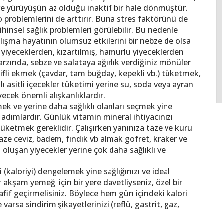
ve yürüyüşün az olduğu inaktif bir hale dönmüştür.
lo problemlerini de arttırır. Buna stres faktörünü de
nsel sağlık problemleri görülebilir. Bu nedenle
lışma hayatının olumsuz etkilerini bir nebze de olsa
ı yiyeceklerden, kızartılmış, hamurlu yiyeceklerden
rzında, sebze ve salataya ağırlık verdiğiniz mönüler
lifli ekmek (çavdar, tam buğday, kepekli vb.) tüketmek,
 asitli içecekler tüketimi yerine su, soda veya ayran
ecek önemli alışkanlıklardır.
mek ve yerine daha sağlıklı olanları seçmek yine
adımlardır. Günlük vitamin mineral ihtiyacınızı
ketmek gereklidir. Çalışırken yanınıza taze ve kuru
aze ceviz, badem, fındık vb almak gofret, kraker ve
 oluşan yiyecekler yerine çok daha sağlıklı ve
(kaloriyi) dengelemek yine sağlığınızı ve ideal
akşam yemeği için bir yere davetliyseniz, özel bir
fif geçirmelisiniz. Böylece hem gün içindeki kalori
rsa sindirim şikayetlerinizi (reflü, gastrit, gaz,