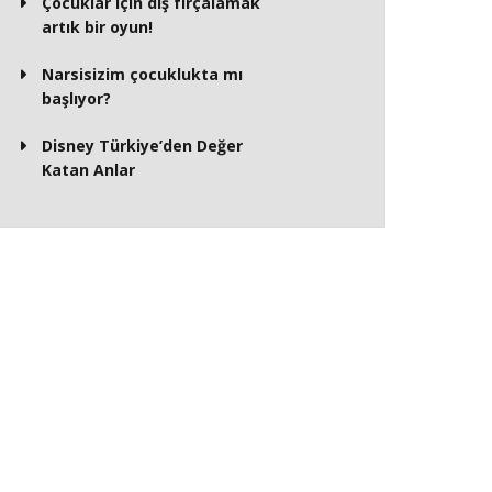
Çocuklar için diş fırçalamak
artık bir oyun!
Narsisizim çocuklukta mı
başlıyor?
Disney Türkiye’den Değer
Katan Anlar