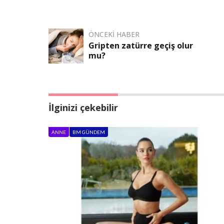
ÖNCEKI HABER
Gripten zatürre geçiş olur
mu?
İlginizi çekebilir
ANNE
BM GÜNDEM