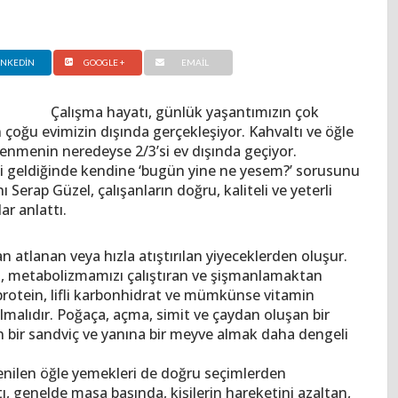
INKEDIN
GOOGLE +
EMAIL
Çalışma hayatı, günlük yaşantımızın çok
çoğu evimizin dışında gerçekleşiyor. Kahvaltı ve öğle
enmenin neredeyse 2/3’si ev dışında geçiyor.
kti geldiğinde kendine ‘bugün yine ne yesem?’ sorusunu
Serap Güzel, çalışanların doğru, kaliteli ve yeterli
ar anlattı.
 atlanan veya hızla atıştırılan yiyeceklerden oluşur.
n, metabolizmamızı çalıştıran ve şişmanlamaktan
rotein, lifli karbonhidrat ve mümkünse vitamin
 olmalıdır. Poğaça, açma, simit ve çaydan oluşan bir
lan bir sandviç ve yanına bir meyve almak daha dengeli
enilen öğle yemekleri de doğru seçimlerden
 genelde masa başında, kişilerin hareketini azaltan,