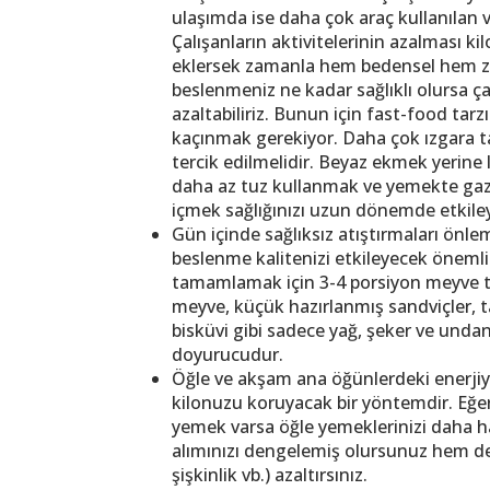
ulaşımda ise daha çok araç kullanılan 
Çalışanların aktivitelerinin azalması ki
eklersek zamanla hem bedensel hem zihi
beslenmeniz ne kadar sağlıklı olursa ça
azaltabiliriz. Bunun için fast-food tarz
kaçınmak gerekiyor. Daha çok ızgara ta
tercik edilmelidir. Beyaz ekmek yerine 
daha az tuz kullanmak ve yemekte gazlı
içmek sağlığınızı uzun dönemde etkiley
Gün içinde sağlıksız atıştırmaları önle
beslenme kalitenizi etkileyecek önemli 
tamamlamak için 3-4 porsiyon meyve tü
meyve, küçük hazırlanmış sandviçler, t
bisküvi gibi sadece yağ, şeker ve undan
doyurucudur.
Öğle ve akşam ana öğünlerdeki enerjiyi 
kilonuzu koruyacak bir yöntemdir. Eğer 
yemek varsa öğle yemeklerinizi daha ha
alımınızı dengelemiş olursunuz hem de va
şişkinlik vb.) azaltırsınız.