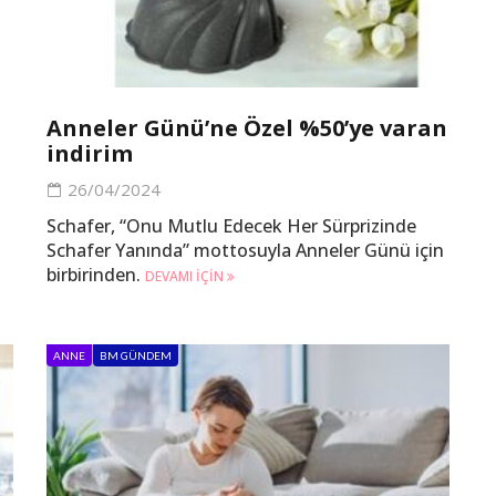
Anneler Günü’ne Özel %50’ye varan
indirim
26/04/2024
Schafer, “Onu Mutlu Edecek Her Sürprizinde
Schafer Yanında” mottosuyla Anneler Günü için
birbirinden.
DEVAMI IÇIN
ANNE
BM GÜNDEM