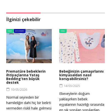
İlginizi çekebilir
BEBEK
BM GÜNDEM
BEBEK
Prematüre bebeklerin
Bebeğinizin çamaşırlarını
ihtiyaçlarına Yataş
kimyasaldan nasıl
Bedding’ten büyük
koruyabilirsiniz?
destek
14/03/2025
10/05/2026
Ebeveylerin doğum
Normal seyreden bir
yaklaşırken bebek
hamileliğin dahi hiç bir belirti
eşyalarının hazırlığı sırasında
vermeden riskli hale gelmesi
en sık sorulan sorulardan.