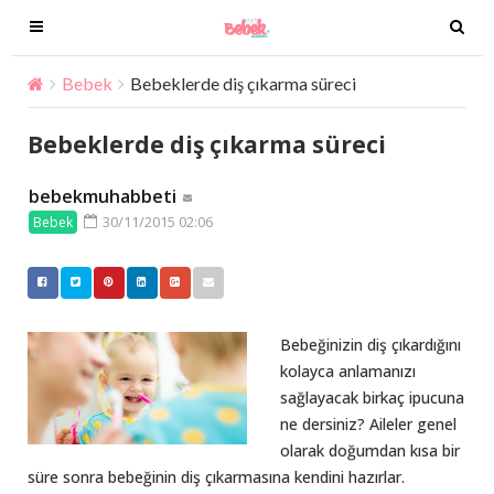
T
T
o
o
g
g
Bebek
Bebeklerde diş çıkarma süreci
g
g
l
l
Bebeklerde diş çıkarma süreci
e
e
n
n
bebekmuhabbeti
a
a
30/11/2015 02:06
Bebek
v
v
i
i
g
g
a
a
t
t
Bebeğinizin diş çıkardığını
i
i
kolayca anlamanızı
o
o
sağlayacak birkaç ipucuna
n
n
ne dersiniz? Aileler genel
olarak doğumdan kısa bir
süre sonra bebeğinin diş çıkarmasına kendini hazırlar.