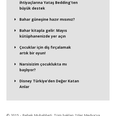
ihtiyaçlarına Yataş Bedding’ten
büyük destek
Bahar güneşine hazır mısınız?
Bahar kitapla gelir: Mayıs
kütüphanenizde yer açın
Çocuklar için diş fırçalamak
artık bir oyun!
Narsisizim çocuklukta mı
başlıyor?
Disney Türkiye’den Değer Katan
Anlar
© 2015 - Bebek Muhabbeti. Tüm hakları 2zler Medya'ya