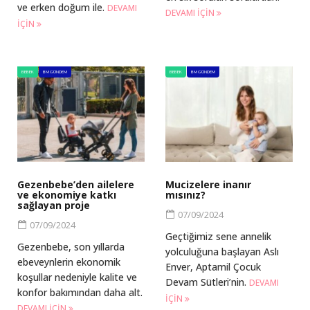
ve erken doğum ile.
DEVAMI
DEVAMI IÇIN
IÇIN
BEBEK
BM GÜNDEM
BEBEK
BM GÜNDEM
Gezenbebe’den ailelere
Mucizelere inanır
ve ekonomiye katkı
mısınız?
sağlayan proje
07/09/2024
07/09/2024
Geçtiğimiz sene annelik
Gezenbebe, son yıllarda
yolculuğuna başlayan Aslı
ebeveynlerin ekonomik
Enver, Aptamil Çocuk
koşullar nedeniyle kalite ve
Devam Sütleri’nin.
DEVAMI
konfor bakımından daha alt.
IÇIN
DEVAMI IÇIN