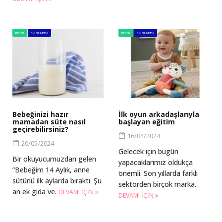
BEBEK
BM GÜNDEM
BEBEK
BM GÜNDEM
Bebeğinizi hazır
İlk oyun arkadaşlarıyla
mamadan süte nasıl
başlayan eğitim
geçirebilirsiniz?
16/04/2024
20/05/2024
Gelecek için bugün
Bir okuyucumuzdan gelen
yapacaklarımız oldukça
“Bebeğim 14 Aylık, anne
önemli. Son yıllarda farklı
sütünü ilk aylarda bıraktı. Şu
sektörden birçok marka.
an ek gıda ve.
DEVAMI IÇIN
DEVAMI IÇIN