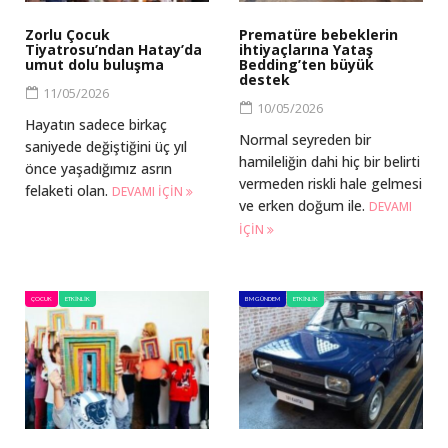
Zorlu Çocuk
Prematüre bebeklerin
Tiyatrosu’ndan Hatay’da
ihtiyaçlarına Yataş
umut dolu buluşma
Bedding’ten büyük
destek
11/05/2026
10/05/2026
Hayatın sadece birkaç
Normal seyreden bir
saniyede değiştiğini üç yıl
hamileliğin dahi hiç bir belirti
önce yaşadığımız asrın
vermeden riskli hale gelmesi
felaketi olan.
DEVAMI IÇIN
ve erken doğum ile.
DEVAMI
IÇIN
ÇOCUK
ETKINLIK
BM GÜNDEM
ETKINLIK