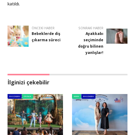
katıldı.
ÖNCEKI HABER
SONRAKI HABER
Bebeklerde diş
Ayakkabı
çıkarma süreci
seçiminde
doğru bilinen
yanlışlar!
İlginizi çekebilir
BM GÜNDEM
ETKINLIK
BEBEK
BM GÜNDEM