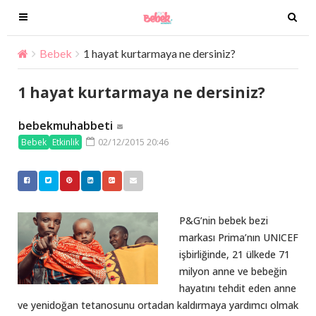
T
T
o
o
g
g
Bebek
1 hayat kurtarmaya ne dersiniz?
g
g
l
l
1 hayat kurtarmaya ne dersiniz?
e
e
n
n
bebekmuhabbeti
a
a
02/12/2015 20:46
Bebek
Etkinlik
v
v
i
i
g
g
a
a
t
t
P&G’nin bebek bezi
i
i
markası Prima’nın UNICEF
o
o
işbirliğinde, 21 ülkede 71
n
n
milyon anne ve bebeğin
hayatını tehdit eden anne
ve yenidoğan tetanosunu ortadan kaldırmaya yardımcı olmak