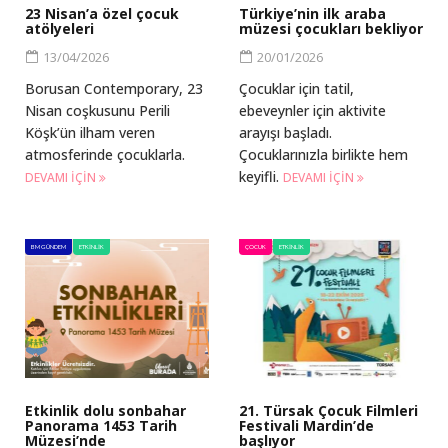
23 Nisan’a özel çocuk
Türkiye’nin ilk araba
atölyeleri
müzesi çocukları bekliyor
13/04/2026
20/01/2026
Borusan Contemporary, 23
Çocuklar için tatil,
Nisan coşkusunu Perili
ebeveynler için aktivite
Köşk’ün ilham veren
arayışı başladı.
atmosferinde çocuklarla.
Çocuklarınızla birlikte hem
keyifli.
DEVAMI IÇIN
DEVAMI IÇIN
BM GÜNDEM
ETKINLIK
ÇOCUK
ETKINLIK
Etkinlik dolu sonbahar
21. Türsak Çocuk Filmleri
Panorama 1453 Tarih
Festivali Mardin’de
Müzesi’nde
başlıyor