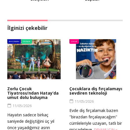
İlginizi çekebilir
BM GÜNDEM
ETKINLIK
ÇOCUK
Zorlu Çocuk
Çocuklara diş fırçalamayı
Tiyatrosu’ndan Hatay’da
sevdiren teknoloji
umut dolu buluşma
11/05/2026
11/05/2026
Evde diş fırçalamak bazen
Hayatın sadece birkaç
"birazdan fırçalayacağım"
saniyede değiştiğini üç yıl
cümleleriyle uzayan, tatlı bir
önce yaşadığımız asrın
mücadeleye.
DEVAMI IÇIN