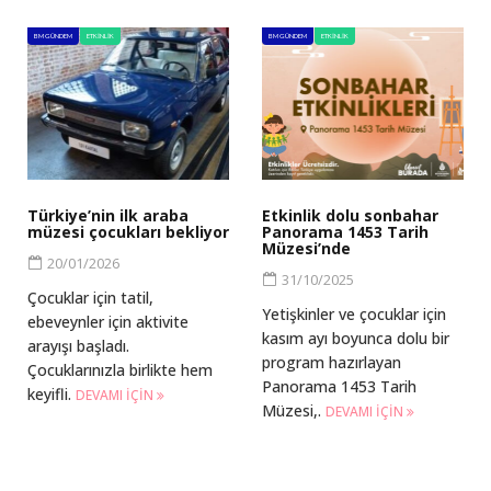
BM GÜNDEM
ETKINLIK
BM GÜNDEM
ETKINLIK
Türkiye’nin ilk araba
Etkinlik dolu sonbahar
müzesi çocukları bekliyor
Panorama 1453 Tarih
Müzesi’nde
20/01/2026
31/10/2025
Çocuklar için tatil,
Yetişkinler ve çocuklar için
ebeveynler için aktivite
kasım ayı boyunca dolu bir
arayışı başladı.
program hazırlayan
Çocuklarınızla birlikte hem
Panorama 1453 Tarih
keyifli.
DEVAMI IÇIN
Müzesi,.
DEVAMI IÇIN