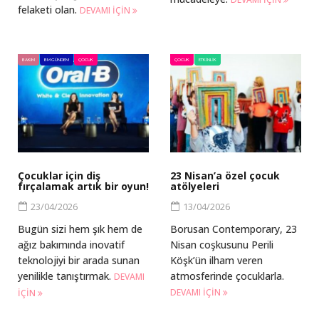
felaketi olan.
DEVAMI IÇIN
BAKIM
BM GÜNDEM
ÇOCUK
ÇOCUK
ETKINLIK
Çocuklar için diş
23 Nisan’a özel çocuk
fırçalamak artık bir oyun!
atölyeleri
23/04/2026
13/04/2026
Bugün sizi hem şık hem de
Borusan Contemporary, 23
ağız bakımında inovatif
Nisan coşkusunu Perili
teknolojiyi bir arada sunan
Köşk’ün ilham veren
yenilikle tanıştırmak.
atmosferinde çocuklarla.
DEVAMI
DEVAMI IÇIN
IÇIN