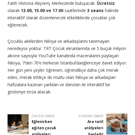
Fatih Historia Alışveriş Merkezinde buluşacak.
Ücretsiz
olarak
13.00, 15.00 ve 17.00
saatlerinde
3 seans
halinde
interaktif olarak düzenlenecek etkinliklerde çocuklar çok
eğlenecek.
Çocuklu ailelerden Niloya ve arkadaşlarını tanımayan
neredeyse yoktur. TRT Çocuk ekranlarında ve 5 buçuk milyon
abone sayısıyla YouTube kanalında maceralarını paylaşan
Niloya, 7’den 70’e herkesin İstanbul’daeğlenceye davet ediyor.
Her gün yeni şeyler öğrenen, öğrendikçe daha çok merak
eden, merak ettikçe de mutlu olan Niloya ve arkadaşları
hafızalara kazınan şarkıları ve dansları ile interaktif bir
gösteriye imza atacak.
ÖNCEKI HABER
SONRAKI HABER
Eğlenirken
Ara tatil
eğiten çocuk
atölyeleri
atölyeleri
başladı!