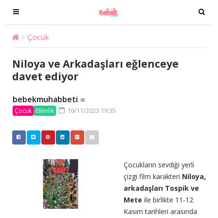
T
T
o
o
g
g
Çocuk
Niloya ve Arkadaşları eğlenceye davet ediyor
g
g
l
l
Niloya ve Arkadaşları eğlenceye
e
e
davet ediyor
n
n
a
a
bebekmuhabbeti
v
v
10/11/2023 19:35
Çocuk
Etkinlik
i
i
g
g
a
a
t
t
i
i
Çocukların sevdiği yerli
o
o
çizgi film karakteri
Niloya,
n
n
arkadaşları Tospik ve
Mete
ile birlikte 11-12
Kasım tarihleri arasında