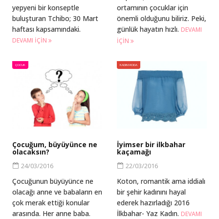
yepyeni bir konseptle
ortamının çocuklar için
buluşturan Tchibo; 30 Mart
önemli olduğunu biliriz. Peki,
haftası kapsamındaki.
günlük hayatın hızlı.
DEVAMI
DEVAMI IÇIN
IÇIN
ÇOCUK
KADIN MODA
Çocuğum, büyüyünce ne
İyimser bir ilkbahar
olacaksın?
kaçamağı
24/03/2016
22/03/2016
Çocuğunun büyüyünce ne
Koton, romantik ama iddialı
olacağı anne ve babaların en
bir şehir kadınını hayal
çok merak ettiği konular
ederek hazırladığı 2016
arasında. Her anne baba.
İlkbahar- Yaz Kadın.
DEVAMI