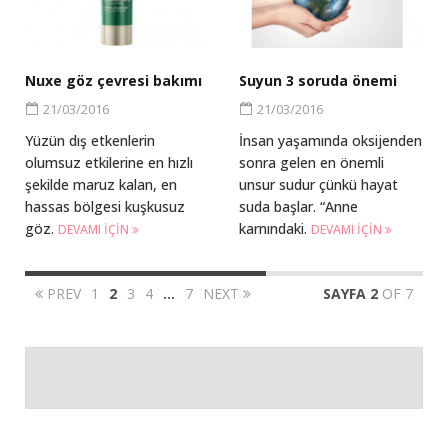
Nuxe göz çevresi bakımı
Suyun 3 soruda önemi
21/03/2016
21/03/2016
Yüzün dış etkenlerin
İnsan yaşamında oksijenden
olumsuz etkilerine en hızlı
sonra gelen en önemli
şekilde maruz kalan, en
unsur sudur çünkü hayat
hassas bölgesi kuşkusuz
suda başlar. “Anne
göz.
karnındaki.
DEVAMI IÇIN
DEVAMI IÇIN
PREV
1
2
3
4
…
7
NEXT
SAYFA 2
OF 7