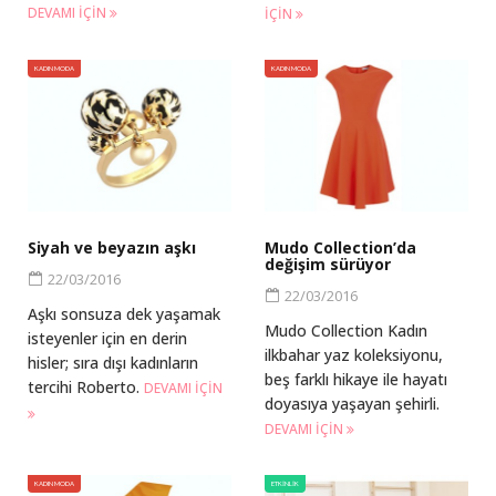
DEVAMI IÇIN
IÇIN
KADIN MODA
KADIN MODA
Siyah ve beyazın aşkı
Mudo Collection’da
değişim sürüyor
22/03/2016
22/03/2016
Aşkı sonsuza dek yaşamak
Mudo Collection Kadın
isteyenler için en derin
ilkbahar yaz koleksiyonu,
hisler; sıra dışı kadınların
beş farklı hikaye ile hayatı
tercihi Roberto.
DEVAMI IÇIN
doyasıya yaşayan şehirli.
DEVAMI IÇIN
KADIN MODA
ETKINLIK