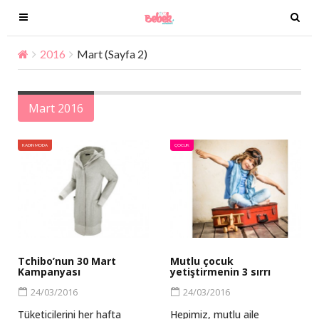
T
T
o
o
g
g
2016
Mart
(Sayfa 2)
g
g
l
l
e
e
Mart 2016
n
n
a
a
KADIN MODA
ÇOCUK
v
v
i
i
g
g
a
a
t
t
i
i
o
o
Tchibo’nun 30 Mart
Mutlu çocuk
Kampanyası
yetiştirmenin 3 sırrı
n
n
24/03/2016
24/03/2016
Tüketicilerini her hafta
Hepimiz, mutlu aile