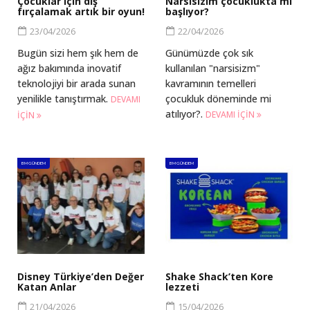
Çocuklar için diş
Narsisizim çocuklukta mı
fırçalamak artık bir oyun!
başlıyor?
23/04/2026
22/04/2026
Bugün sizi hem şık hem de
Günümüzde çok sık
ağız bakımında inovatif
kullanılan "narsisizm"
teknolojiyi bir arada sunan
kavramının temelleri
yenilikle tanıştırmak.
çocukluk döneminde mi
DEVAMI
atılıyor?.
DEVAMI IÇIN
IÇIN
BM GÜNDEM
BM GÜNDEM
Disney Türkiye’den Değer
Shake Shack’ten Kore
Katan Anlar
lezzeti
21/04/2026
15/04/2026