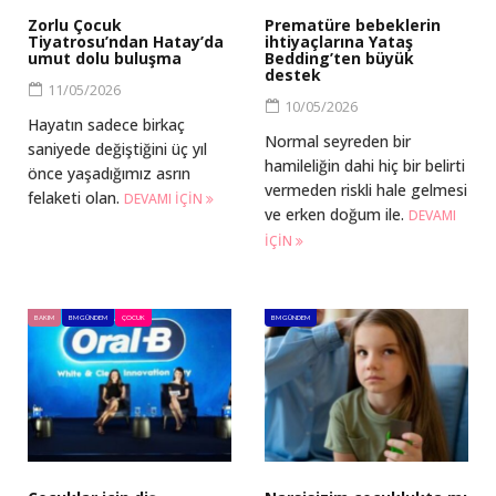
Zorlu Çocuk
Prematüre bebeklerin
Tiyatrosu’ndan Hatay’da
ihtiyaçlarına Yataş
umut dolu buluşma
Bedding’ten büyük
destek
11/05/2026
10/05/2026
Hayatın sadece birkaç
Normal seyreden bir
saniyede değiştiğini üç yıl
hamileliğin dahi hiç bir belirti
önce yaşadığımız asrın
vermeden riskli hale gelmesi
felaketi olan.
DEVAMI IÇIN
ve erken doğum ile.
DEVAMI
IÇIN
BAKIM
BM GÜNDEM
ÇOCUK
BM GÜNDEM