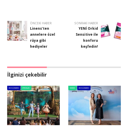
ÖNCEKI HABER
SONRAKI HABER
Linens’ten
YENİ Orkid
annelere özel
Sensitive ile
rüya gibi
konforu
hediyeler
keşfedin!
İlginizi çekebilir
BM GÜNDEM
ETKINLIK
BEBEK
BM GÜNDEM