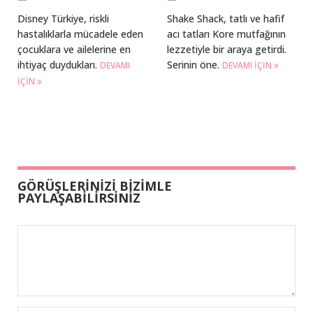
Disney Türkiye, riskli
Shake Shack, tatlı ve hafif
hastalıklarla mücadele eden
acı tatları Kore mutfağının
çocuklara ve ailelerine en
lezzetiyle bir araya getirdi.
ihtiyaç duydukları.
Serinin öne.
DEVAMI
DEVAMI IÇIN
IÇIN
GÖRÜŞLERİNİZİ BİZİMLE
PAYLAŞABİLİRSİNİZ