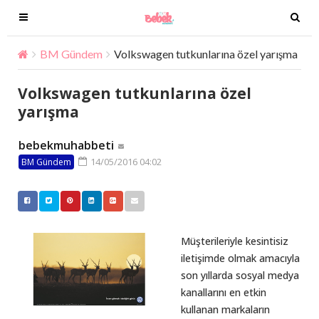
T
T
o
o
g
g
BM Gündem
Volkswagen tutkunlarına özel yarışma
g
g
l
l
Volkswagen tutkunlarına özel
e
e
yarışma
n
n
a
a
bebekmuhabbeti
v
v
14/05/2016 04:02
BM Gündem
i
i
g
g
a
a
t
t
i
i
Müşterileriyle kesintisiz
o
o
iletişimde olmak amacıyla
n
n
son yıllarda sosyal medya
kanallarını en etkin
kullanan markaların