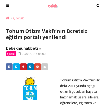
T
T
o
o
g
g
Çocuk
Tohum Otizm Vakfı’nın ücretsiz eğitim portalı ye
g
g
l
l
Tohum Otizm Vakfı’nın ücretsiz
e
e
eğitim portalı yenilendi
n
n
a
a
bebekmuhabbeti
v
v
29/01/2016 08:00
Çocuk
i
i
g
g
a
a
t
t
i
i
Tohum Otizm Vakfı’nın ilk
o
o
defa 2011 yılında açtığı
n
n
otizmli çocukları hayata
hazırlamak üzere ailelere,
öğrencilere, eğitmen ve