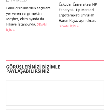
17/10/2025
Üsküdar Üniversitesi NP
Farklı disiplinlerden seçkilere
Feneryolu Tıp Merkezi
yer veren sergi mekânı
Ergoterapisti Emrullah
Meşher, ekim ayında da
Harun Kaya, aşırı ekran.
Hikâye İstanbul’da.
DEVAMI
DEVAMI IÇIN
IÇIN
GÖRÜŞLERİNİZİ BİZİMLE
PAYLAŞABİLİRSİNİZ