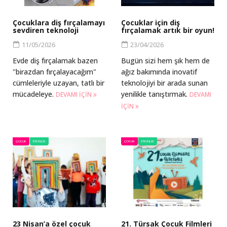
Çocuklara diş fırçalamayı
Çocuklar için diş
sevdiren teknoloji
fırçalamak artık bir oyun!
11/05/2026
23/04/2026
Evde diş fırçalamak bazen
Bugün sizi hem şık hem de
"birazdan fırçalayacağım"
ağız bakımında inovatif
cümleleriyle uzayan, tatlı bir
teknolojiyi bir arada sunan
mücadeleye.
yenilikle tanıştırmak.
DEVAMI IÇIN
DEVAMI
IÇIN
ÇOCUK
ETKINLIK
ÇOCUK
ETKINLIK
23 Nisan’a özel çocuk
21. Türsak Çocuk Filmleri