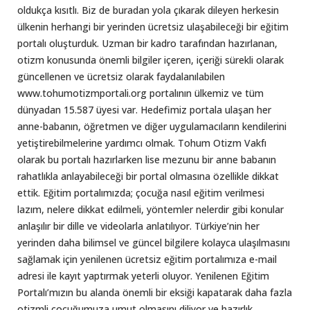
oldukça kısıtlı. Biz de buradan yola çıkarak dileyen herkesin
ülkenin herhangi bir yerinden ücretsiz ulaşabileceği bir eğitim
portalı oluşturduk. Uzman bir kadro tarafından hazırlanan,
otizm konusunda önemli bilgiler içeren, içeriği sürekli olarak
güncellenen ve ücretsiz olarak faydalanılabilen
www.tohumotizmportali.org portalının ülkemiz ve tüm
dünyadan 15.587 üyesi var. Hedefimiz portala ulaşan her
anne-babanın, öğretmen ve diğer uygulamacıların kendilerini
yetiştirebilmelerine yardımcı olmak. Tohum Otizm Vakfı
olarak bu portalı hazırlarken lise mezunu bir anne babanın
rahatlıkla anlayabileceği bir portal olmasına özellikle dikkat
ettik. Eğitim portalımızda; çocuğa nasıl eğitim verilmesi
lazım, nelere dikkat edilmeli, yöntemler nelerdir gibi konular
anlaşılır bir dille ve videolarla anlatılıyor. Türkiye’nin her
yerinden daha bilimsel ve güncel bilgilere kolayca ulaşılmasını
sağlamak için yenilenen ücretsiz eğitim portalımıza e-mail
adresi ile kayıt yaptırmak yeterli oluyor. Yenilenen Eğitim
Portalı’mızın bu alanda önemli bir eksiği kapatarak daha fazla
otizmli çocuğumuza umut olmasını diliyor ve hazırlık