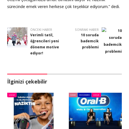
sürecinde emek veren herkese çok teşekkür ediyorum.” dedi.
ÖNCEKI HABER
SONRAKI HABER
Verimli tatil,
10 soruda
öğrencileri yeni
bademcik
döneme motive
problemi
ediyor!
İlginizi çekebilir
ÇOCUK
BAKIM
BM GÜNDEM
ÇOCUK