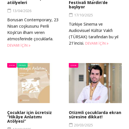
atölyeleri
Festivali Mardin’de
başlıyor
13/04/2026
17/10/2025
Borusan Contemporary, 23
Türkiye Sinema ve
Nisan coşkusunu Perili
Audiovisuel Kültür Vakfı
Köşk’ün ilham veren
(TÜRSAK) tarafından bu yıl
atmosferinde çocuklarla.
21’incisi.
DEVAMI IÇIN
DEVAMI IÇIN
ÇOCUK
ETKINLIK
ÇOCUK
Çocuklar için ücretsiz
Otizmli çocuklarda ekran
“Hikâye Anlatımı
süresine dikkat!
Atölyesi”
20/03/2025