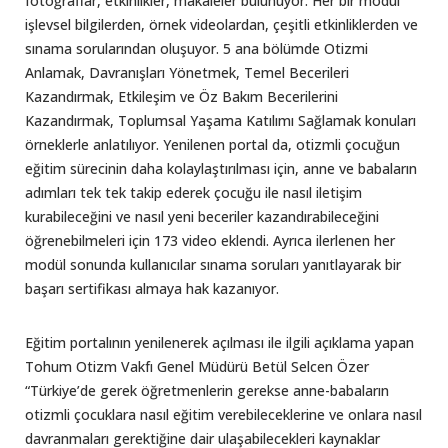
fotoğraflar, etkinlikler, makaleler bulunuyor. Her bir modül
işlevsel bilgilerden, örnek videolardan, çeşitli etkinliklerden ve
sınama sorularından oluşuyor. 5 ana bölümde Otizmi
Anlamak, Davranışları Yönetmek, Temel Becerileri
Kazandırmak, Etkileşim ve Öz Bakım Becerilerini
Kazandırmak, Toplumsal Yaşama Katılımı Sağlamak konuları
örneklerle anlatılıyor. Yenilenen portal da, otizmli çocuğun
eğitim sürecinin daha kolaylaştırılması için, anne ve babaların
adımları tek tek takip ederek çocuğu ile nasıl iletişim
kurabileceğini ve nasıl yeni beceriler kazandırabileceğini
öğrenebilmeleri için 173 video eklendi. Ayrıca ilerlenen her
modül sonunda kullanıcılar sınama soruları yanıtlayarak bir
başarı sertifikası almaya hak kazanıyor.
Eğitim portalının yenilenerek açılması ile ilgili açıklama yapan
Tohum Otizm Vakfı Genel Müdürü Betül Selcen Özer
“Türkiye’de gerek öğretmenlerin gerekse anne-babaların
otizmli çocuklara nasıl eğitim verebileceklerine ve onlara nasıl
davranmaları gerektiğine dair ulaşabilecekleri kaynaklar