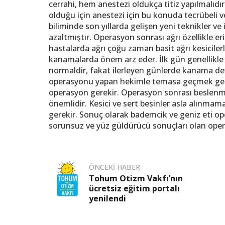
cerrahi, hem anestezi oldukça titiz yapılmalıd
olduğu için anestezi için bu konuda tecrübeli ve
biliminde son yıllarda gelişen yeni teknikler ve
azaltmıştır. Operasyon sonrası ağrı özellikle er
hastalarda ağrı çoğu zaman basit ağrı kesicile
kanamalarda önem arz eder. İlk gün genellikl
normaldir, fakat ilerleyen günlerde kanama d
operasyonu yapan hekimle temasa geçmek gerek
operasyon gerekir. Operasyon sonrası beslenm
önemlidir. Kesici ve sert besinler asla alınmamalı
gerekir. Sonuç olarak bademcik ve geniz eti ope
sorunsuz ve yüz güldürücü sonuçları olan oper
ÖNCEKI HABER
Tohum Otizm Vakfı’nın
ücretsiz eğitim portalı
yenilendi