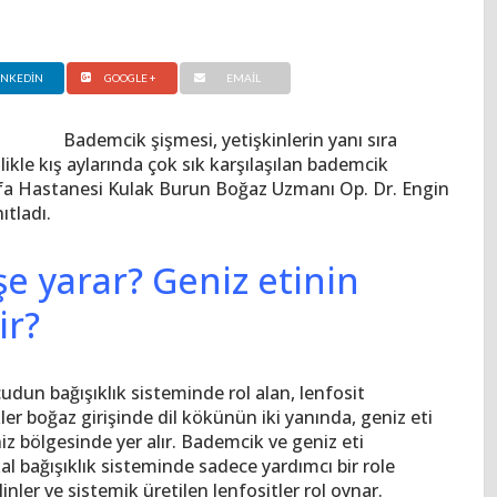
INKEDIN
GOOGLE +
EMAIL
Bademcik şişmesi, yetişkinlerin yanı sıra
likle kış aylarında çok sık karşılaşılan bademcik
y Şifa Hastanesi Kulak Burun Boğaz Uzmanı Op. Dr. Engin
ıtladı.
e yarar? Geniz etinin
ir?
udun bağışıklık sisteminde rol alan, lenfosit
er boğaz girişinde dil kökünün iki yanında, geniz eti
z bölgesinde yer alır. Bademcik ve geniz eti
kal bağışıklık sisteminde sadece yardımcı bir role
nler ve sistemik üretilen lenfositler rol oynar.