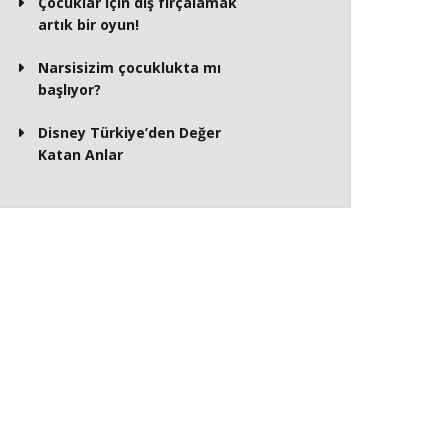
Çocuklar için diş fırçalamak
artık bir oyun!
Narsisizim çocuklukta mı
başlıyor?
Disney Türkiye’den Değer
Katan Anlar