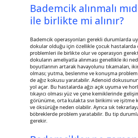
Bademcik alınmalı mıd
ile birlikte mi alınır?
Bademcik operasyonları gerekli durumlarda uyg
dokular olduğu için özellikle çocuk hastalard
problemleri ile birlikte olur ve operasyon gerekt
dokuların ameliyatla alınması genellikle iki ned
boyutlarının artarak havayolunu tıkamaları, ikin
olması; yutma, beslenme ve konuşma problemler
de ağız kokusu yaratabilir. Adenoid dokusunun
yol açar. Bu hastalarda ağzı açık uyuma ve hor
tıkayıcı olması yüz ve çene kemiklerinde geliş
görünüme, orta kulakta sıvı birikimi ve işitme k
ve öksürüğe neden olabilir. Ayrıca sık tekrarl
böbreklerde problem yaratabilir. Bu tip durum
gerekir.