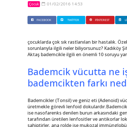
01/02/2016 14:53
Çocuk
FACEBOOK
TWITTER
PINTEREST
L
çocuklarda çok sık rastlanılan bir hastalık. Özel
sorunlarıyla ilgili neler biliyorsunuz? Kadıkö
Aktaş bademcikle ilgili en önemli 10 soruyu yan
Bademcik vücutta ne iş
bademcikten farkı ned
Bademcikler (Tonsil) ve geniz eti (Adenoid) vüc
üretmekle görevli lenfoid dokulardır.Bademcikl
ise nasofarenks denilen burun arkasındaki geni
tarafından üretilen lenfositler ve antikorlar lo
sahiptirler, ana rolde ise mukozal immünglobüli