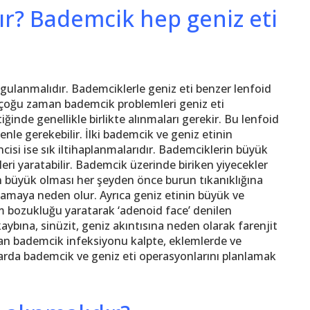
ır? Bademcik hep geniz eti
ulanmalıdır. Bademciklerle geniz eti benzer lenfoid
a çoğu zaman bademcik problemleri geniz eti
iğinde genellikle birlikte alınmaları gerekir. Bu lenfoid
enle gerekebilir. İlki bademcik ve geniz etinin
cisi ise sık iltihaplanmalarıdır. Bademciklerin büyük
i yaratabilir. Bademcik üzerinde biriken yiyecekler
 büyük olması her şeyden önce burun tıkanıklığına
lamaya neden olur. Ayrıca geniz etinin büyük ve
im bozukluğu yaratarak ‘adenoid face’ denilen
aybına, sinüzit, geniz akıntısına neden olarak farenjit
ayan bademcik infeksiyonu kalpte, eklemlerde ve
larda bademcik ve geniz eti operasyonlarını planlamak