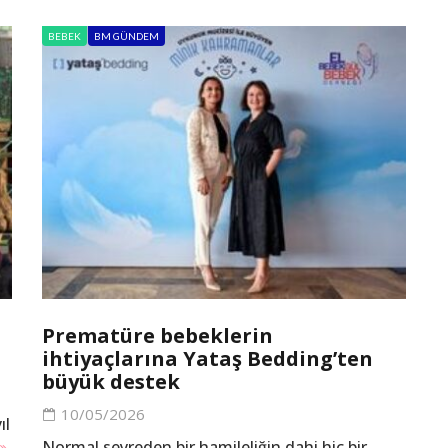
BEBEK
BM GÜNDEM
Prematüre bebeklerin
ihtiyaçlarına Yataş Bedding’ten
büyük destek
10/05/2026
ıl
Normal seyreden bir hamileliğin dahi hiç bir