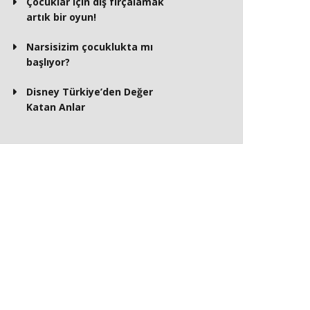
Çocuklar için diş fırçalamak
artık bir oyun!
Narsisizim çocuklukta mı
başlıyor?
Disney Türkiye’den Değer
Katan Anlar