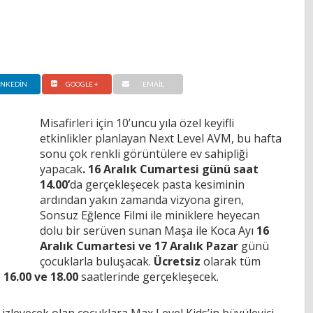
INKEDIN
GOOGLE +
EMAIL
Misafirleri için 10’uncu yıla özel keyifli
etkinlikler planlayan Next Level AVM, bu hafta
sonu çok renkli görüntülere ev sahipliği
yapacak
. 16 Aralık Cumartesi günü saat
14.00’
da gerçekleşecek pasta kesiminin
ardından yakın zamanda vizyona giren,
Sonsuz Eğlence Filmi ile miniklere heyecan
dolu bir serüven sunan Maşa ile Koca Ayı
16
Aralık Cumartesi ve 17 Aralık Pazar
günü
çocuklarla buluşacak.
Ücretsiz
olarak tüm
, 16.00 ve 18.00
saatlerinde gerçekleşecek.
izleyecek olan çocuklara Max Level Kids’in büyüleyici