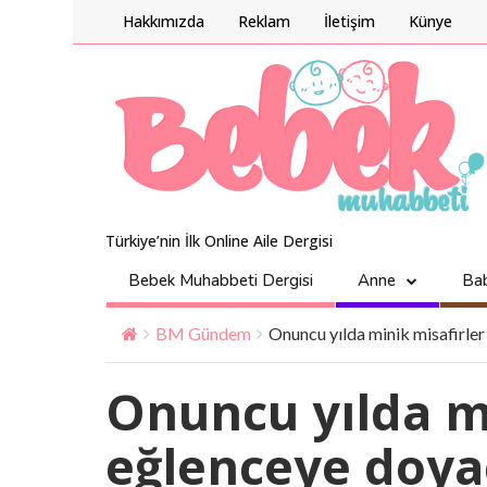
Hakkımızda
Reklam
İletişim
Künye
Türkiye’nin İlk Online Aile Dergisi
Bebek Muhabbeti Dergisi
Anne
Ba
BM Gündem
Onuncu yılda minik misafirle
Onuncu yılda mi
eğlenceye doy