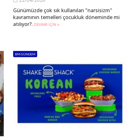
Günümüzde çok sık kullanılan "narsisizm"
kavramının temelleri çocukluk döneminde mi
atılıyor?.
DEVAMI IÇIN
BM GÜNDEM