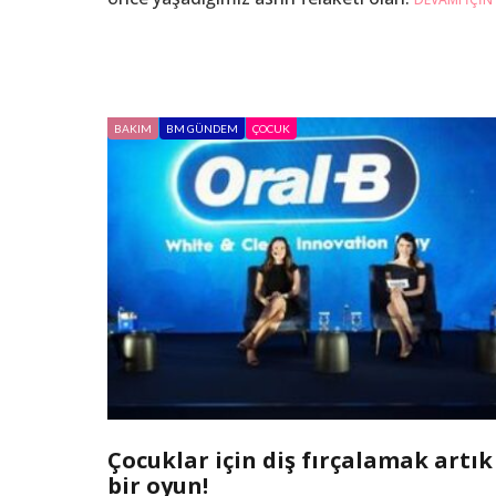
BAKIM
BM GÜNDEM
ÇOCUK
Çocuklar için diş fırçalamak artık
bir oyun!