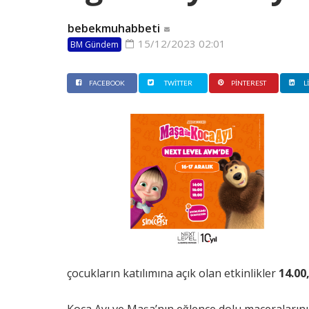
bebekmuhabbeti
15/12/2023 02:01
BM Gündem
FACEBOOK
TWITTER
PINTEREST
L
çocukların katılımına açık olan etkinlikler
14.00
Koca Ayı ve Maşa’nın eğlence dolu maceralarını 