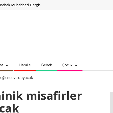
Bebek Muhabbeti Dergisi
ba
Hamile
Bebek
Çocuk
r eğlenceye doyacak
nik misafirler
acak