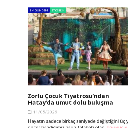
BM GÜNDEM
ETKINLIK
Zorlu Çocuk Tiyatrosu’ndan
Hatay’da umut dolu buluşma
11/05/2026
Hayatın sadece birkaç saniyede değiştiğini üç y
önce yaşadığımız asrın felaketi olan.
DEVAMI IÇIN