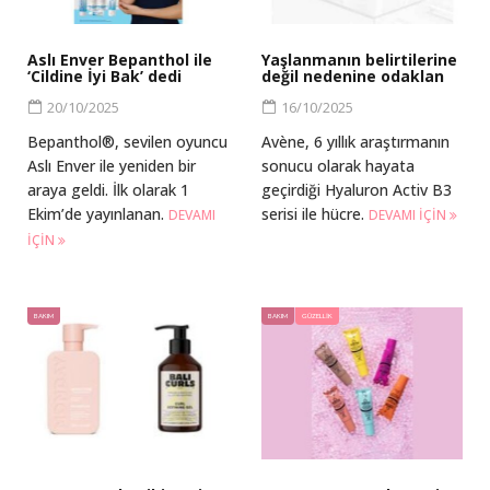
Aslı Enver Bepanthol ile
Yaşlanmanın belirtilerine
‘Cildine İyi Bak’ dedi
değil nedenine odaklan
20/10/2025
16/10/2025
Bepanthol®, sevilen oyuncu
Avène, 6 yıllık araştırmanın
Aslı Enver ile yeniden bir
sonucu olarak hayata
araya geldi. İlk olarak 1
geçirdiği Hyaluron Activ B3
Ekim’de yayınlanan.
serisi ile hücre.
DEVAMI
DEVAMI IÇIN
IÇIN
BAKIM
BAKIM
GÜZELLIK