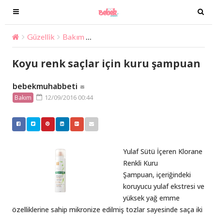
T
T
o
o
g
g
Güzellik
Bakım
Koyu renk saçlar için kuru şampuan
g
g
l
l
Koyu renk saçlar için kuru şampuan
e
e
n
n
bebekmuhabbeti
a
a
12/09/2016 00:44
Bakım
v
v
i
i
g
g
a
a
t
t
Yulaf Sütü İçeren Klorane
i
i
Renkli Kuru
o
o
Şampuan, içeriğindeki
n
n
koruyucu yulaf ekstresi ve
yüksek yağ emme
özelliklerine sahip mikronize edilmiş tozlar sayesinde saça iki