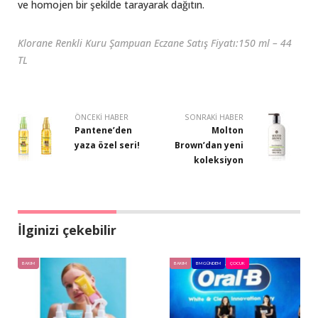
ve homojen bir şekilde tarayarak dağıtın.
Klorane Renkli Kuru Şampuan Eczane Satış Fiyatı:150 ml – 44
TL
ÖNCEKI HABER
SONRAKI HABER
Pantene’den
Molton
yaza özel seri!
Brown’dan yeni
koleksiyon
İlginizi çekebilir
BAKIM
BAKIM
BM GÜNDEM
ÇOCUK