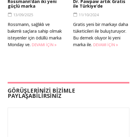
Rossmann’dan iki yeni
Dr. Pawpaw artık Gratis
güçlü marka
ile Türkiye’de
13/09/2025
11/10/2024
Rossmann, sağlıklı ve
Gratis yeni bir markayı daha
bakımlı saçlara sahip olmak
tüketicileri ile buluşturuyor.
isteyenler için ödüllü marka
Bu demek oluyor ki yeni
Monday ve.
marka ile.
DEVAMI IÇIN
DEVAMI IÇIN
GÖRÜŞLERİNİZİ BİZİMLE
PAYLAŞABİLİRSİNİZ