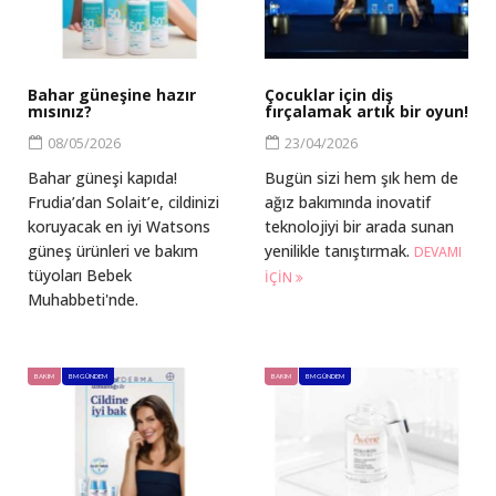
Bahar güneşine hazır
Çocuklar için diş
mısınız?
fırçalamak artık bir oyun!
08/05/2026
23/04/2026
Bahar güneşi kapıda!
Bugün sizi hem şık hem de
Frudia’dan Solait’e, cildinizi
ağız bakımında inovatif
koruyacak en iyi Watsons
teknolojiyi bir arada sunan
güneş ürünleri ve bakım
yenilikle tanıştırmak.
DEVAMI
tüyoları Bebek
IÇIN
Muhabbeti'nde.
BAKIM
BM GÜNDEM
BAKIM
BM GÜNDEM