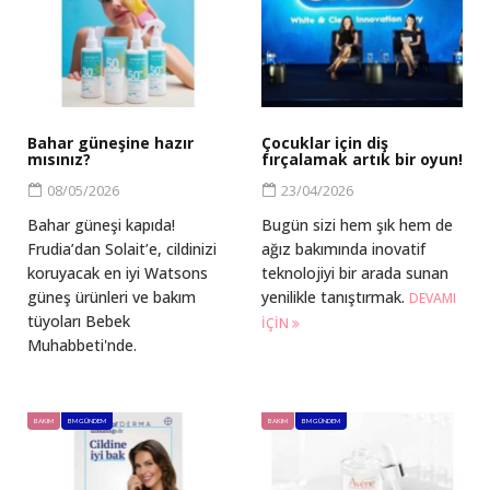
Bahar güneşine hazır
Çocuklar için diş
mısınız?
fırçalamak artık bir oyun!
08/05/2026
23/04/2026
Bahar güneşi kapıda!
Bugün sizi hem şık hem de
Frudia’dan Solait’e, cildinizi
ağız bakımında inovatif
koruyacak en iyi Watsons
teknolojiyi bir arada sunan
güneş ürünleri ve bakım
yenilikle tanıştırmak.
DEVAMI
tüyoları Bebek
IÇIN
Muhabbeti'nde.
BAKIM
BM GÜNDEM
BAKIM
BM GÜNDEM