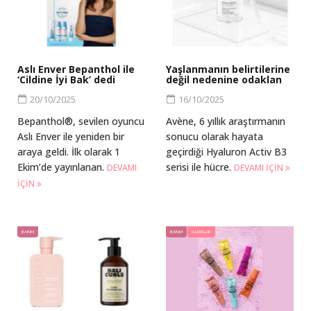
Aslı Enver Bepanthol ile
Yaşlanmanın belirtilerine
‘Cildine İyi Bak’ dedi
değil nedenine odaklan
20/10/2025
16/10/2025
Bepanthol®, sevilen oyuncu
Avène, 6 yıllık araştırmanın
Aslı Enver ile yeniden bir
sonucu olarak hayata
araya geldi. İlk olarak 1
geçirdiği Hyaluron Activ B3
Ekim’de yayınlanan.
serisi ile hücre.
DEVAMI
DEVAMI IÇIN
IÇIN
BAKIM
BAKIM
GÜZELLIK