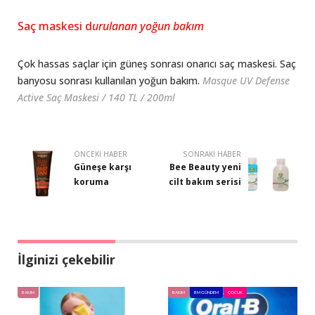
Saç maskesi d
urulanan yoğun bakım
Çok hassas saçlar için güneş sonrası onarıcı saç maskesi. Saç
banyosu sonrası kullanılan yoğun bakım.
Masque UV Defense
Active Saç Maskesi / 140 TL / 200ml
ÖNCEKI HABER
SONRAKI HABER
Güneşe karşı
Bee Beauty yeni
koruma
cilt bakım serisi
İlginizi çekebilir
BAKIM
BAKIM
BM GÜNDEM
ÇOCUK