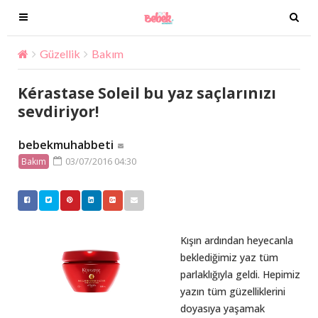
T
T
o
o
g
g
Güzellik
Bakım
Kérastase Soleil bu yaz saçlarınızı sev
g
g
l
l
Kérastase Soleil bu yaz saçlarınızı
e
e
sevdiriyor!
n
n
a
a
bebekmuhabbeti
v
v
03/07/2016 04:30
Bakım
i
i
g
g
a
a
t
t
i
i
Kışın ardından heyecanla
o
o
beklediğimiz yaz tüm
n
n
parlaklığıyla geldi. Hepimiz
yazın tüm güzelliklerini
doyasıya yaşamak