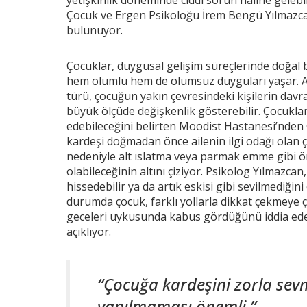
Çocuk ve Ergen Psikoloğu İrem Bengü Yılmazcan
bulunuyor.
Çocuklar, duygusal gelişim süreçlerinde doğal bi
hem olumlu hem de olumsuz duyguları yaşar. A
türü, çocuğun yakın çevresindeki kişilerin davra
büyük ölçüde değişkenlik gösterebilir. Çocuklar
edebileceğini belirten Moodist Hastanesi’nde
kardeşi doğmadan önce ailenin ilgi odağı olan
nedeniyle alt ıslatma veya parmak emme gibi ö
olabileceğinin altını çiziyor. Psikolog Yılmazcan
hissedebilir ya da artık eskisi gibi sevilmediğin
durumda çocuk, farklı yollarla dikkat çekmeye ç
geceleri uykusunda kabus gördüğünü iddia edebi
açıklıyor.
“Çocuğa kardeşini zorla sev
yapılmaması önemli.”