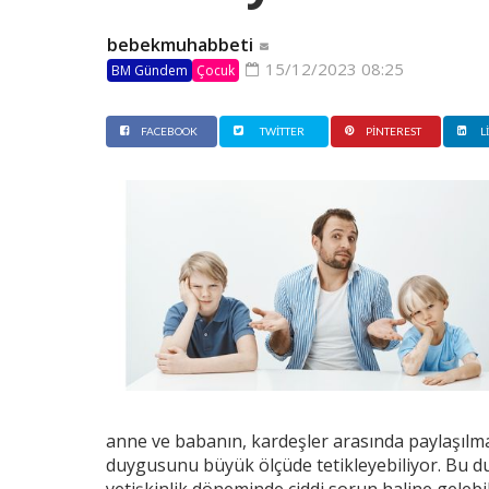
bebekmuhabbeti
15/12/2023 08:25
BM Gündem
Çocuk
FACEBOOK
TWITTER
PINTEREST
L
anne ve babanın, kardeşler arasında paylaşılma
duygusunu büyük ölçüde tetikleyebiliyor. Bu d
yetişkinlik döneminde ciddi sorun haline gele