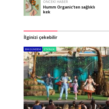
ÖNCEKI HABER
Humm Organic’ten sağlıklı
kek
İlginizi çekebilir
BM GÜNDEM
ETKINLIK