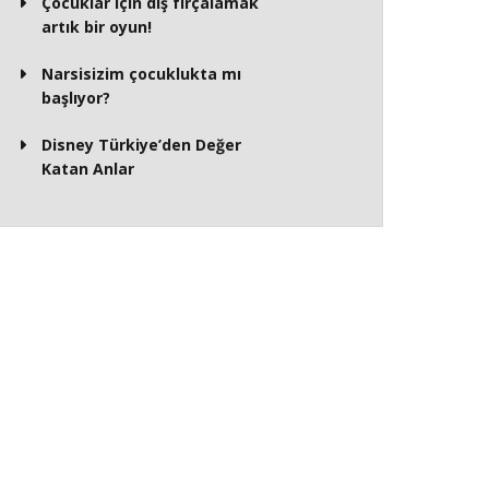
Çocuklar için diş fırçalamak
artık bir oyun!
Narsisizim çocuklukta mı
başlıyor?
Disney Türkiye’den Değer
Katan Anlar