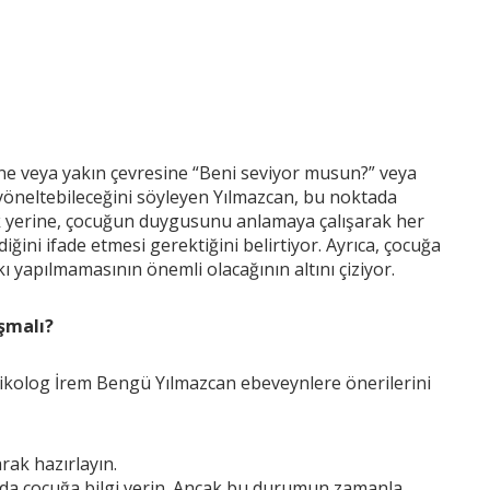
ne veya yakın çevresine “Beni seviyor musun?” veya
yöneltebileceğini söyleyen Yılmazcan, bu noktada
 yerine, çocuğun duygusunu anlamaya çalışarak her
diğini ifade etmesi gerektiğini belirtiyor. Ayrıca, çocuğa
 yapılmamasının önemli olacağının altını çiziyor.
aşmalı?
sikolog İrem Bengü Yılmazcan ebeveynlere önerilerini
rak hazırlayın.
unda çocuğa bilgi verin. Ancak bu durumun zamanla