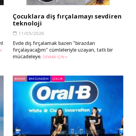
Çocuklara diş fırçalamayı sevdiren
teknoloji
11/05/2026
ıl
Evde diş fırçalamak bazen "birazdan
fırçalayacağım" cümleleriyle uzayan, tatlı bir
mücadeleye.
DEVAMI IÇIN
BAKIM
BM GÜNDEM
ÇOCUK