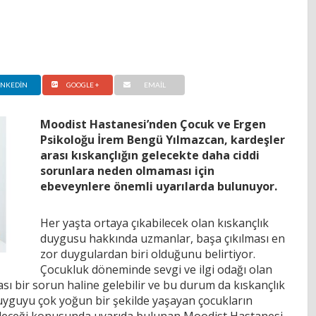
INKEDIN
GOOGLE +
EMAIL
Moodist Hastanesi’nden Çocuk ve Ergen
Psikoloğu İrem Bengü Yılmazcan, kardeşler
arası kıskançlığın gelecekte daha ciddi
sorunlara neden olmaması için
ebeveynlere önemli uyarılarda bulunuyor.
Her yaşta ortaya çıkabilecek olan kıskançlık
duygusu hakkında uzmanlar, başa çıkılması en
zor duygulardan biri olduğunu belirtiyor.
Çocukluk döneminde sevgi ve ilgi odağı olan
sı bir sorun haline gelebilir ve bu durum da kıskançlık
uyguyu çok yoğun bir şekilde yaşayan çocukların
bileceği konusunda uyarıda bulunan Moodist Hastanesi