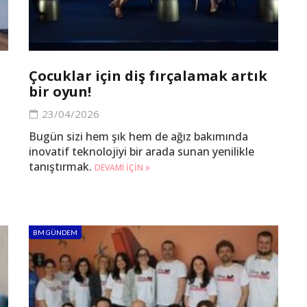
Çocuklar için diş fırçalamak artık
bir oyun!
23/04/2026
Bugün sizi hem şık hem de ağız bakımında
inovatif teknolojiyi bir arada sunan yenilikle
tanıştırmak.
DEVAMI IÇIN
BM GÜNDEM