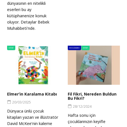
dünyasının en nitelikli
eserleri bu ay
kütüphanenize konuk
oluyor. Detaylar Bebek
Muhabbeti'nde.
KITAP
BM GÜNDEM
KITAP
Elmer’in Karalama Kitabı
Fil Fikri, Nereden Buldun
Bu Fikri?
20/03/2025
28/12/2024
Dünyaca ünlü çocuk
Hafta sonu için
kitapları yazarı ve illüstratör
çocuklarınızın keyifle
David McKee’nin kaleme