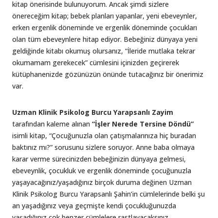
kitap önerisinde bulunuyorum. Ancak şimdi sizlere
önereceğim kitap; bebek planları yapanlar, yeni ebeveynler,
erken ergenlik döneminde ve ergenlik döneminde çocukları
olan tüm ebeveynlere hitap ediyor. Bebeğiniz dünyaya yeni
geldiğinde kitabı okumuş olursanız, “İleride mutlaka tekrar
okumamam gerekecek” cümlesini içinizden geçirerek
kütüphanenizde gözünüzün önünde tutacağınız bir önerimiz
var.
Uzman Klinik Psikolog Burcu Yarapsanlı Zayim
tarafından kaleme alınan
“İşler Nerede Tersine Döndü”
isimli kitap, “Çocuğunuzla olan çatışmalarınıza hiç buradan
baktınız mı?” sorusunu sizlere soruyor. Anne baba olmaya
karar verme sürecinizden bebeğinizin dünyaya gelmesi,
ebeveynlik, çocukluk ve ergenlik döneminde çocuğunuzla
yaşayacağınız/yaşadığınız birçok duruma değinen Uzman
Klinik Psikolog Burcu Yarapsanlı Şahin’in cümlelerinde belki şu
an yaşadığınız veya geçmişte kendi çocukluğunuzda
yaşadığınız çok benzer cümlelere rastlayacaksınız.