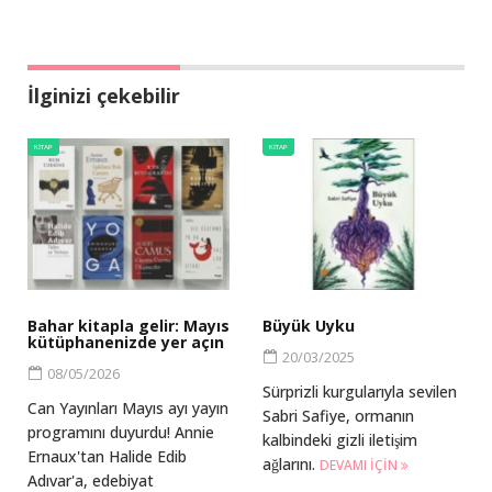
İlginizi çekebilir
KITAP
KITAP
Bahar kitapla gelir: Mayıs
Büyük Uyku
kütüphanenizde yer açın
20/03/2025
08/05/2026
Sürprizli kurgularıyla sevilen
Can Yayınları Mayıs ayı yayın
Sabri Safiye, ormanın
programını duyurdu! Annie
kalbindeki gizli iletişim
Ernaux'tan Halide Edib
ağlarını.
DEVAMI IÇIN
Adıvar'a, edebiyat