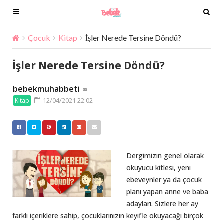
T
T
o
o
g
g
Çocuk
Kitap
İşler Nerede Tersine Döndü?
g
g
l
l
İşler Nerede Tersine Döndü?
e
e
n
n
bebekmuhabbeti
a
a
12/04/2021 22:02
Kitap
v
v
i
i
g
g
a
a
t
t
Dergimizin genel olarak
i
i
okuyucu kitlesi, yeni
o
o
ebeveynler ya da çocuk
n
n
planı yapan anne ve baba
adayları. Sizlere her ay
farklı içeriklere sahip, çocuklarınızın keyifle okuyacağı birçok