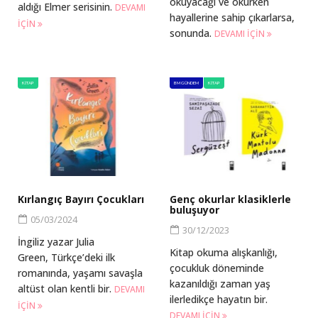
okuyacağı ve okurken
aldığı Elmer serisinin.
DEVAMI
hayallerine sahip çıkarlarsa,
IÇIN
sonunda.
DEVAMI IÇIN
KITAP
BM GÜNDEM
KITAP
Kırlangıç Bayırı Çocukları
Genç okurlar klasiklerle
buluşuyor
05/03/2024
30/12/2023
İngiliz yazar Julia
Kitap okuma alışkanlığı,
Green, Türkçe’deki ilk
çocukluk döneminde
romanında, yaşamı savaşla
kazanıldığı zaman yaş
altüst olan kentli bir.
DEVAMI
ilerledikçe hayatın bir.
IÇIN
DEVAMI IÇIN